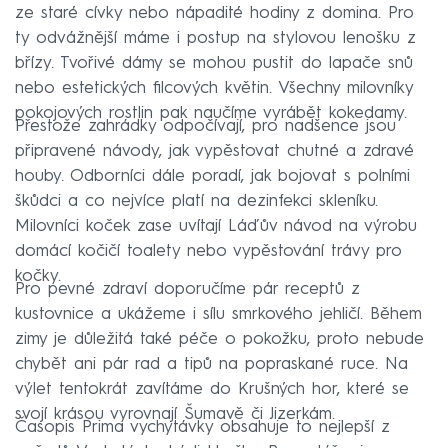
ze staré cívky nebo nápadité hodiny z domina. Pro
ty odvážnější máme i postup na stylovou lenošku z
břízy. Tvořivé dámy se mohou pustit do lapače snů
nebo estetických filcových květin. Všechny milovníky
pokojových rostlin pak naučíme vyrábět kokedamy.
Přestože zahrádky odpočívají, pro nadšence jsou
připravené návody, jak vypěstovat chutné a zdravé
houby. Odborníci dále poradí, jak bojovat s polními
škůdci a co nejvíce platí na dezinfekci skleníku.
Milovníci koček zase uvítají Láďův návod na výrobu
domácí kočičí toalety nebo vypěstování trávy pro
kočky.
Pro pevné zdraví doporučíme pár receptů z
kustovnice a ukážeme i sílu smrkového jehličí. Během
zimy je důležitá také péče o pokožku, proto nebude
chybět ani pár rad a tipů na popraskané ruce. Na
výlet tentokrát zavítáme do Krušných hor, které se
svojí krásou vyrovnají Šumavě či Jizerkám.
Časopis Prima vychytávky obsahuje to nejlepší z