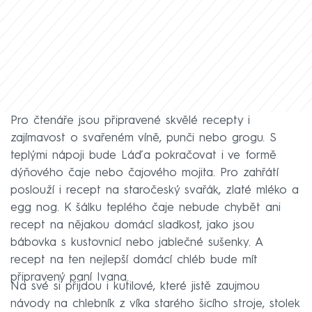
Pro čtenáře jsou připravené skvělé recepty i
zajímavost o svařeném víně, punči nebo grogu. S
teplými nápoji bude Láďa pokračovat i ve formě
dýňového čaje nebo čajového mojita. Pro zahřátí
poslouží i recept na staročeský svařák, zlaté mléko a
egg nog. K šálku teplého čaje nebude chybět ani
recept na nějakou domácí sladkost, jako jsou
bábovka s kustovnicí nebo jablečné sušenky. A
recept na ten nejlepší domácí chléb bude mít
připravený paní Ivana.
Na své si přijdou i kutilové, které jistě zaujmou
návody na chlebník z víka starého šicího stroje, stolek