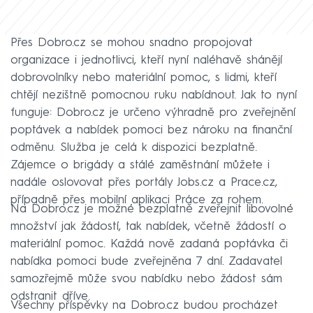
Přes Dobro.cz se mohou snadno propojovat
organizace i jednotlivci, kteří nyní naléhavě shánějí
dobrovolníky nebo materiální pomoc, s lidmi, kteří
chtějí nezištně pomocnou ruku nabídnout. Jak to nyní
funguje: Dobro.cz je určeno výhradně pro zveřejnění
poptávek a nabídek pomoci bez nároku na finanční
odměnu. Služba je celá k dispozici bezplatně.
Zájemce o brigády a stálé zaměstnání můžete i
nadále oslovovat přes portály Jobs.cz a Prace.cz,
případně přes mobilní aplikaci Práce za rohem.
Na Dobro.cz je možné bezplatně zveřejnit libovolné
množství jak žádostí, tak nabídek, včetně žádostí o
materiální pomoc. Každá nově zadaná poptávka či
nabídka pomoci bude zveřejněna 7 dní. Zadavatel
samozřejmě může svou nabídku nebo žádost sám
odstranit dříve.
Všechny příspěvky na Dobro.cz budou procházet