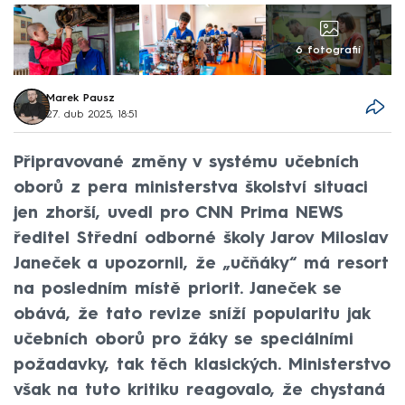
6 fotografií
Marek Pausz
27. dub 2025, 18:51
Připravované změny v systému učebních
oborů z pera ministerstva školství situaci
jen zhorší, uvedl pro CNN Prima NEWS
ředitel Střední odborné školy Jarov Miloslav
Janeček a upozornil, že „učňáky“ má resort
na posledním místě priorit. Janeček se
obává, že tato revize sníží popularitu jak
učebních oborů pro žáky se speciálními
požadavky, tak těch klasických. Ministerstvo
však na tuto kritiku reagovalo, že chystaná