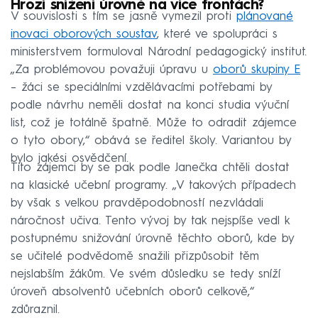
Hrozí snížení úrovně na více frontách?
V souvislosti s tím se jasně vymezil proti
plánované
inovaci oborových soustav
, které ve spolupráci s
ministerstvem formuloval Národní pedagogický institut.
„Za problémovou považuji úpravu u
oborů skupiny E
– žáci se speciálními vzdělávacími potřebami by
podle návrhu neměli dostat na konci studia výuční
list, což je totálně špatně. Může to odradit zájemce
o tyto obory,“ obává se ředitel školy. Variantou by
bylo jakési osvědčení.
Tito zájemci by se pak podle Janečka chtěli dostat
na klasické učební programy. „V takových případech
by však s velkou pravděpodobností nezvládali
náročnost učiva. Tento vývoj by tak nejspíše vedl k
postupnému snižování úrovně těchto oborů, kde by
se učitelé podvědomě snažili přizpůsobit těm
nejslabším žákům. Ve svém důsledku se tedy sníží
úroveň absolventů učebních oborů celkově,“
zdůraznil.