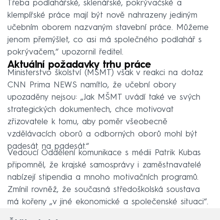
Třeba podlahářské, sklenářské, pokrývačské a
klempířské práce mají být nově nahrazeny jediným
učebním oborem nazvaným stavební práce. Můžeme
jenom přemýšlet, co asi má společného podlahář s
pokrývačem,“ upozornil ředitel.
Aktuální požadavky trhu práce
Ministerstvo školství (MŠMT) však v reakci na dotaz
CNN Prima NEWS namítlo, že učební obory
upozaděny nejsou: „Jak MŠMT uvádí také ve svých
strategických dokumentech, chce motivovat
zřizovatele k tomu, aby poměr všeobecně
vzdělávacích oborů a odborných oborů mohl být
padesát na padesát.“
Vedoucí Oddělení komunikace s médii Patrik Kubas
připomněl, že krajské samosprávy i zaměstnavatelé
nabízejí stipendia a mnoho motivačních programů.
Zmínil rovněž, že současná středoškolská soustava
má kořeny „v jiné ekonomické a společenské situaci“.