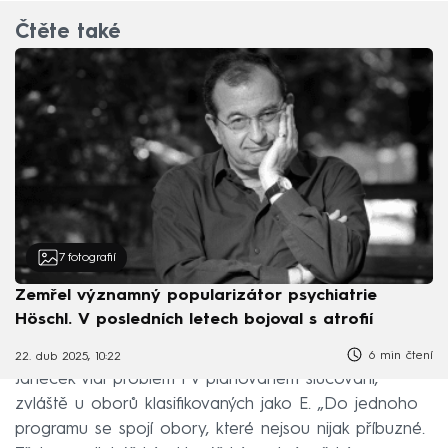
Čtěte také
7
fotografií
Zemřel významný popularizátor psychiatrie
Höschl. V posledních letech bojoval s atrofií
6 min čtení
22. dub 2025, 10:22
Janeček vidí problém i v plánovaném slučování,
zvláště u oborů klasifikovaných jako E. „Do jednoho
programu se spojí obory, které nejsou nijak příbuzné.