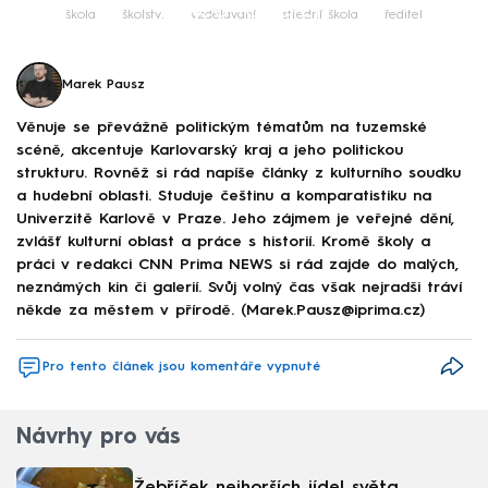
Failed to fetch
škola
školství
vzdělávání
střední škola
ředitel
Marek Pausz
Věnuje se převážně politickým tématům na tuzemské
scéně, akcentuje Karlovarský kraj a jeho politickou
strukturu. Rovněž si rád napíše články z kulturního soudku
a hudební oblasti. Studuje češtinu a komparatistiku na
Univerzitě Karlově v Praze. Jeho zájmem je veřejné dění,
zvlášť kulturní oblast a práce s historií. Kromě školy a
práci v redakci CNN Prima NEWS si rád zajde do malých,
neznámých kin či galerií. Svůj volný čas však nejradši tráví
někde za městem v přírodě. (Marek.Pausz@iprima.cz)
Pro tento článek jsou komentáře vypnuté
Návrhy pro vás
Žebříček nejhorších jídel světa.