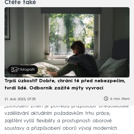
Čtěte také
7
fotografií
Trpíš úzkostí? Dobře, chrání tě před nebezpečím,
tvrdí lidé. Odborník zažité mýty vyvrací
6 min čtení
21. dub 2025, 07:35
„Důvodem změn je potřeba přizpůsobit středoškolské
vzdělávání aktuálním požadavkům trhu práce,
zajištění vyšší flexibility a prostupnosti oborové
soustavy a přizpůsobení oborů vývoji moderních