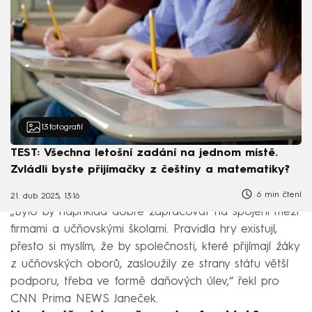
13
fotografií
TEST: Všechna letošní zadání na jednom místě.
Zvládli byste přijímačky z češtiny a matematiky?
6 min čtení
21. dub 2025, 13:16
„Bylo by například dobré zapracovat na spojení mezi
firmami a učňovskými školami. Pravidla hry existují,
přesto si myslím, že by společnosti, které přijímají žáky
z učňovských oborů, zasloužily ze strany státu větší
podporu, třeba ve formě daňových úlev,“ řekl pro
CNN Prima NEWS Janeček.