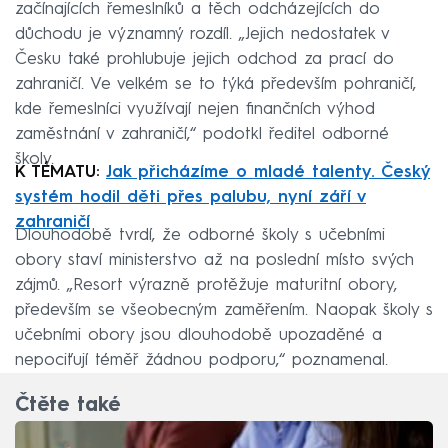
začínajících řemeslníků a těch odcházejících do
důchodu je významný rozdíl. „Jejich nedostatek v
Česku také prohlubuje jejich odchod za prací do
zahraničí. Ve velkém se to týká především pohraničí,
kde řemeslníci využívají nejen finančních výhod
zaměstnání v zahraničí,“ podotkl ředitel odborné
školy.
K TÉMATU:
Jak přicházíme o mladé talenty. Český
systém hodil děti přes palubu, nyní září v
zahraničí
Dlouhodobě tvrdí, že odborné školy s učebními
obory staví ministerstvo až na poslední místo svých
zájmů. „Resort výrazně protěžuje maturitní obory,
především se všeobecným zaměřením. Naopak školy s
učebními obory jsou dlouhodobě upozaděné a
nepociťují téměř žádnou podporu,“ poznamenal.
Čtěte také