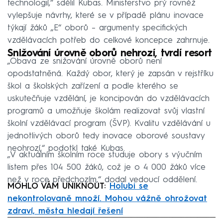
technologií,“ sdělil Kubas. Ministerstvo prý rovněž
vylepšuje návrhy, které se v případě plánu inovace
týkají žáků „E“ oborů – argumenty specifických
vzdělávacích potřeb do celkové koncepce zahrnuje.
Snižování úrovně oborů nehrozí, tvrdí resort
„Obava ze snižování úrovně oborů není
opodstatněná. Každý obor, který je zapsán v rejstříku
škol a školských zařízení a podle kterého se
uskutečňuje vzdělání, je koncipován do vzdělávacích
programů a umožňuje školám realizovat svůj vlastní
školní vzdělávací program (ŠVP). Kvalitu vzdělávání u
jednotlivých oborů tedy inovace oborové soustavy
neohrozí,“ podotkl také Kubas.
„V aktuálním školním roce studuje obory s výučním
listem přes 104 500 žáků, což je o 4 000 žáků více
než v roce předchozím,“ dodal vedoucí oddělení.
MOHLO VÁM UNIKNOUT:
Holubi se
nekontrolovaně množí. Mohou vážně ohrožovat
zdraví, města hledají řešení