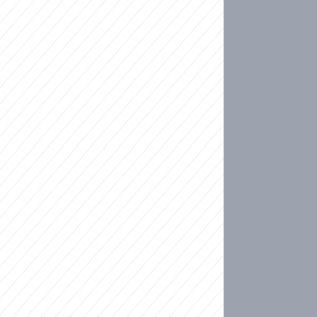
ideo
kat migranty do Česka? Sami by odešli, tvrdí exp
ické sebevraždě