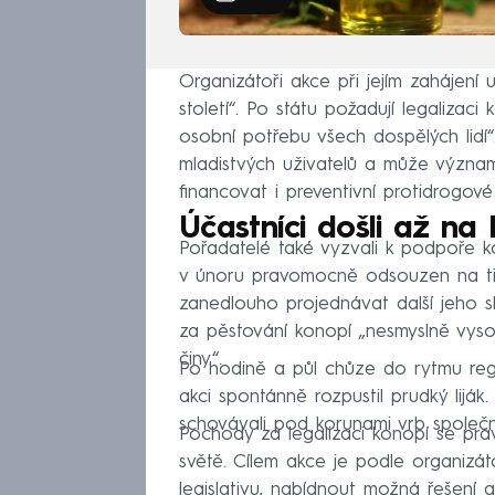
Organizátoři akce při jejím zahájení 
století“. Po státu požadují legalizac
osobní potřebu všech dospělých lidí
mladistvých uživatelů a může význam
financovat i preventivní protidrogov
Účastníci došli až na 
Pořadatelé také vyzvali k podpoře k
v únoru pravomocně odsouzen na tři
zanedlouho projednávat další jeho sk
za pěstování konopí „nesmyslně vysok
činy“.
Po hodině a půl chůze do rytmu regg
akci spontánně rozpustil prudký lijá
schovávali pod korunami vrb společně
Pochody za legalizaci konopí se pra
světě. Cílem akce je podle organizát
legislativu, nabídnout možná řešení a