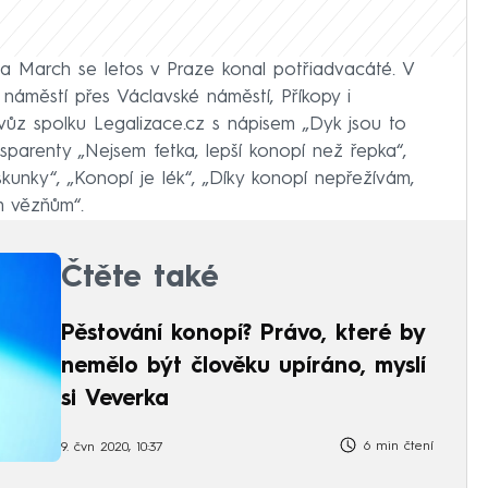
a March se letos v Praze konal potřiadvacáté. V
 náměstí přes Václavské náměstí, Příkopy i
 vůz spolku Legalizace.cz s nápisem „Dyk jsou to
ansparenty „Nejsem fetka, lepší konopí než řepka“,
unky“, „Konopí je lék“, „Díky konopí nepřežívám,
m vězňům“.
Čtěte také
Pěstování konopí? Právo, které by
nemělo být člověku upíráno, myslí
si Veverka
6 min čtení
9. čvn 2020, 10:37