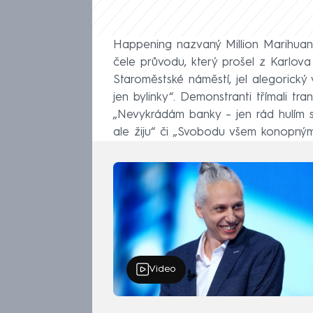
Happening nazvaný Million Marihuan
čele průvodu, který prošel z Karlova
Staroměstské náměstí, jel alegorický
jen bylinky“. Demonstranti třímali tr
„Nevykrádám banky – jen rád hulím sk
ale žiju“ či „Svobodu všem konopný
Video