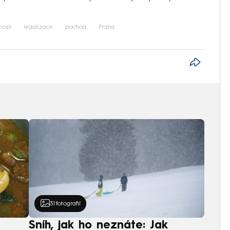
nopí
legalizace
pochod
Praha
31
fotografií
Sníh, jak ho neznáte: Jak