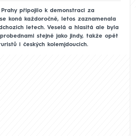
u Prahy připojilo k demonstraci za
á se koná každoročně, letos zaznamenala
dchozích letech. Veselá a hlasitá ale byla
robednami stejně jako jindy, takže opět
uristů i českých kolemjdoucích.