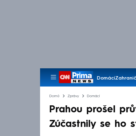
Domácí
Zahranič
Pořady
Domů
Zprávy
Domácí
Prahou prošel prů
Zúčastnily se ho s