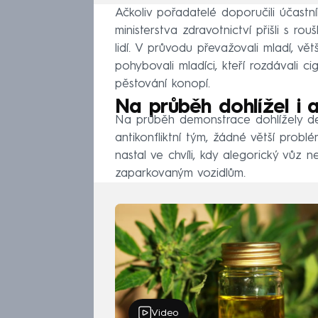
Ačkoliv pořadatelé doporučili účastn
ministerstva zdravotnictví přišli s ro
lidí. V průvodu převažovali mladí, v
pohybovali mladíci, kteří rozdávali c
pěstování konopí.
Na průběh dohlížel i a
Na průběh demonstrace dohlížely des
antikonfliktní tým, žádné větší problé
nastal ve chvíli, kdy alegorický vůz 
zaparkovaným vozidlům.
Video