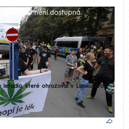
 playlistu není dostupná.
V
é letadlo, které ohrožoval v Lipsku dron,
Přilá
polit