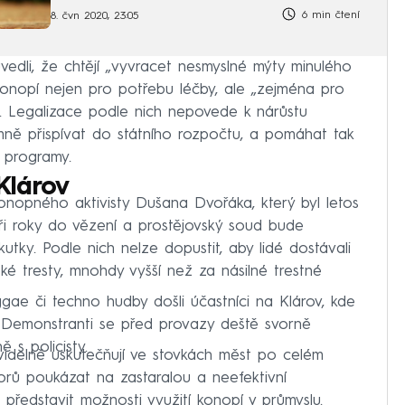
6 min čtení
8. čvn 2020, 23:05
uvedli, že chtějí „vyvracet nesmyslné mýty minulého
i konopí nejen pro potřebu léčby, ale „zejména pro
“. Legalizace podle nich nepovede k nárůstu
ně přispívat do státního rozpočtu, a pomáhat tak
é programy.
Klárov
onopného aktivisty Dušana Dvořáka, který byl letos
 roky do vězení a prostějovský soud bude
utky. Podle nich nelze dopustit, aby lidé dostávali
é tresty, mnohdy vyšší než za násilné trestné
ae či techno hudby došli účastníci na Klárov, kde
k. Demonstranti se před provazy deště svorně
 s policisty.
videlně uskutečňují ve stovkách měst po celém
orů poukázat na zastaralou a neefektivní
 představit možnosti využití konopí v průmyslu.