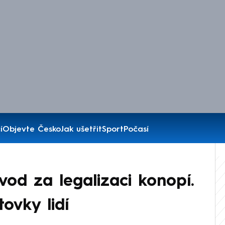
í
Objevte Česko
Jak ušetřit
Sport
Počasí
vod za legalizaci konopí.
tovky lidí