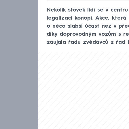
Několik stovek lidí se v centr
legalizaci konopí. Akce, kter
o něco slabší účast než v pře
díky doprovodným vozům s rep
zaujala řadu zvědavců z řad t