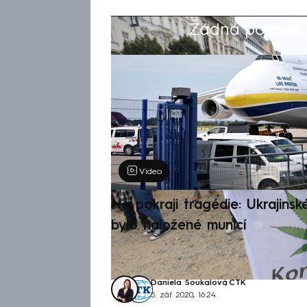
Žádná položka z
Výběr redakce
Video
Na pokraji tragédie: Ukrajinsk
bylo naložené municí
Daniela Soukalová
,
ČTK
5. zář 2020, 16:24