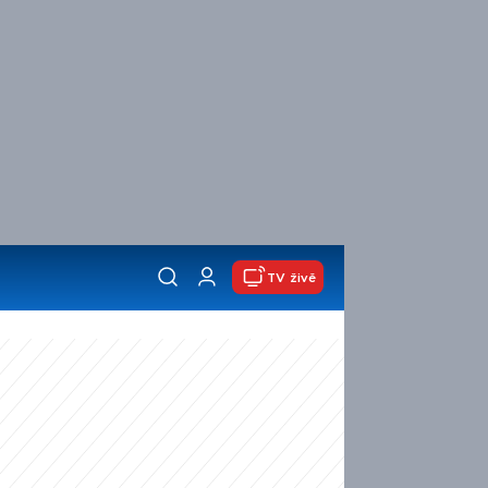
TV živě