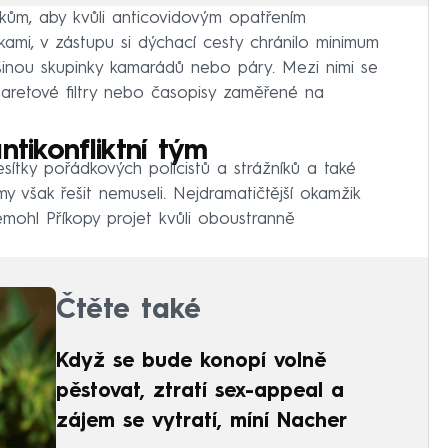
íkům, aby kvůli anticovidovým opatřením
uškami, v zástupu si dýchací cesty chránilo minimum
ětšinou skupinky kamarádů nebo páry. Mezi nimi se
igaretové filtry nebo časopisy zaměřené na
ntikonfliktní tým
ítky pořádkových policistů a strážníků a také
my však řešit nemuseli. Nejdramatičtější okamžik
nemohl Příkopy projet kvůli oboustranně
Čtěte také
Když se bude konopí volně
pěstovat, ztratí sex-appeal a
zájem se vytratí, míní Nacher