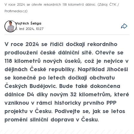
V roce 2024 se otevře rekordních 118 kilometrů dálnic.
Zdroj: ČTK /
Profimedia.cz
Vojtěch Šeliga
3. led 2024, 10:27
V roce 2024 se řidiči dočkají rekordního
prodloužení české dálniční sítě. Otevře se
118 kilometrů nových úseků, což je nejvíce v
dějinách České republiky. Například Jihočeši
se konečně po letech dočkají obchvatu
Českých Budějovic. Bude také dokončena
dálnice D4 díky novým 32 kilometrům, které
vzniknou v rámci historicky prvního PPP
projektu v Česku. Podívejte se, jak se letos
promění silniční doprava v Česku.