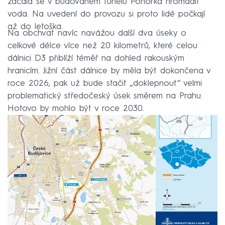
začala se v budovaném tunelu Pohorka hromadit
voda. Na uvedení do provozu si proto lidé počkají
až do letoška.
Na obchvat navíc navážou další dva úseky o
celkové délce více než 20 kilometrů, které celou
dálnici D3 přiblíží téměř na dohled rakouským
hranicím. Jižní část dálnice by měla být dokončena v
roce 2026, pak už bude stačit „doklepnout“ velmi
problematický středočeský úsek směrem na Prahu.
Hotovo by mohlo být v roce 2030.