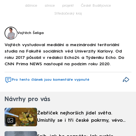
dálnice
silnice
projekt
České Budějovice
Středočeský kraj
Vojtěch Šeliga
Vojtěch vystudoval mediální a mezinárodní teritoriální
studia na Fakultě sociálních věd Univerzity Karlovy. Od
roku 2017 působil v redakci Echo24 a Týdeníku Echo. Do
CNN Prima NEWS nastoupil na podzim roku 2020.
Pro tento článek jsou komentáře vypnuté
Návrhy pro vás
Žebříček nejhorších jídel světa.
Umístily se i tři české pokrmy, vévodí
skandinávská kuchyně