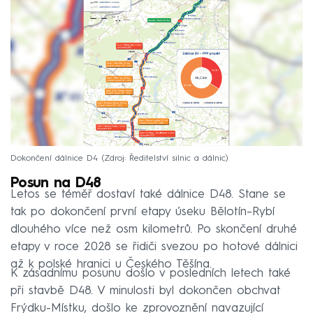
Dokončení dálnice D4
Zdroj: Ředitelství silnic a dálnic
Posun na D48
Letos se téměř dostaví také dálnice D48. Stane se
tak po dokončení první etapy úseku Bělotín–Rybí
dlouhého více než osm kilometrů. Po skončení druhé
etapy v roce 2028 se řidiči svezou po hotové dálnici
až k polské hranici u Českého Těšína.
K zásadnímu posunu došlo v posledních letech také
při stavbě D48. V minulosti byl dokončen obchvat
Frýdku-Místku, došlo ke zprovoznění navazující