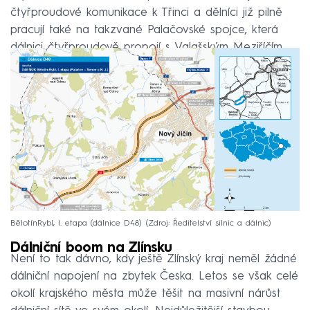
čtyřproudové komunikace k Třinci a dělníci již pilně
pracují také na takzvané Palačovské spojce, která
dálnici čtyřproudově propojí s Valašským Meziříčím.
BělotínRybí, I. etapa (dálnice D48)
Zdroj: Ředitelství silnic a dálnic
Dálniční boom na Zlínsku
Není to tak dávno, kdy ještě Zlínský kraj neměl žádné
dálniční napojení na zbytek Česka. Letos se však celé
okolí krajského města může těšit na masivní nárůst