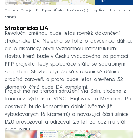
Obchvat Českých Budějovic (ÚsilnéHodějovice)
Zdroj: Ředitelství silnic a
dálnic
Strakonická D4
Revoluční změnou bude letos rovněž dokončení
strakonické D4. Nejedná se totiž o obyčejnou dálnici,
ale o historicky první významnou infrastrukturní
stavbu, která bude v Česku vybudována za pomocí
PPP projektu, tedy spolupráce státu se soukromým
subjektem. Stavba čtyř úseků strakonické dálnice
probíhá zároveň, a proto bude letos otevřeno 32
kilometrů, čímž bude D4 kompletní.
Projekt má na starosti sdružení Via Salis, složené z
francouzských firem VINCI Highways a Meridiam. Po
dostavbě bude konsorcium dálnici (včetně již
vybudovaných 16 kilometrů) a navazující části silnice
I/20 provozovat a udržovat 25 let, za což mu stát
bude platit.