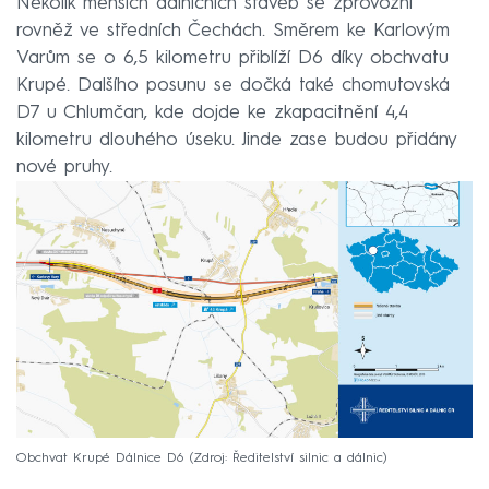
Několik menších dálničních staveb se zprovozní
rovněž ve středních Čechách. Směrem ke Karlovým
Varům se o 6,5 kilometru přiblíží D6 díky obchvatu
Krupé. Dalšího posunu se dočká také chomutovská
D7 u Chlumčan, kde dojde ke zkapacitnění 4,4
kilometru dlouhého úseku. Jinde zase budou přidány
nové pruhy.
Obchvat Krupé Dálnice D6
Zdroj: Ředitelství silnic a dálnic