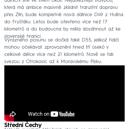
dálniční sítě ve svém okolí. Nejdůležitější stavbou,
která má ambice masivně zklidnit tranzitní dopravu
přes Zlín, bude kompletně nová dálnice D49 z Hulína
do Fryštáku. Letos bude otevřeno více než 17
kilometrů a do budoucna by měla dosáhnout až ke
slovenské hranici.
Výrazného posunu se dočká také D55, jelikož řidiči
mohou očekávat zprovoznění hned tří úseků v
celkové délce více než 21 kilometrů. Nově se tak
svezou z Otrokovic až k Moravskému Písku.
Střední Čechy