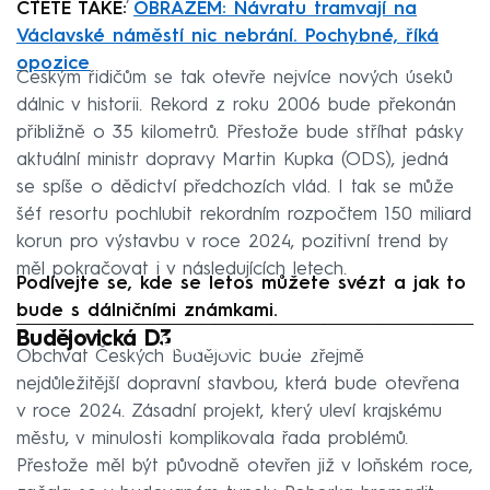
ČTĚTE TAKÉ:
OBRAZEM: Návratu tramvají na
Václavské náměstí nic nebrání. Pochybné, říká
opozice
Českým řidičům se tak otevře nejvíce nových úseků
dálnic v historii. Rekord z roku 2006 bude překonán
přibližně o 35 kilometrů. Přestože bude stříhat pásky
aktuální ministr dopravy Martin Kupka (ODS), jedná
se spíše o dědictví předchozích vlád. I tak se může
šéf resortu pochlubit rekordním rozpočtem 150 miliard
korun pro výstavbu v roce 2024, pozitivní trend by
měl pokračovat i v následujících letech.
Podívejte se, kde se letos můžete svézt a jak to
bude s dálničními známkami.
Budějovická D3
Failed to fetch
Obchvat Českých Budějovic bude zřejmě
nejdůležitější dopravní stavbou, která bude otevřena
v roce 2024. Zásadní projekt, který uleví krajskému
městu, v minulosti komplikovala řada problémů.
Přestože měl být původně otevřen již v loňském roce,