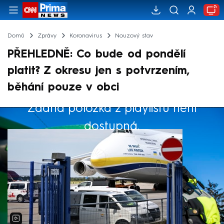
Domů
Zprávy
Koronavirus
Nouzový stav
PŘEHLEDNĚ: Co bude od pondělí
platit? Z okresu jen s potvrzením,
běhání pouze v obci
Žádná položka z playlistu není
Výběr redakce
dostupná.