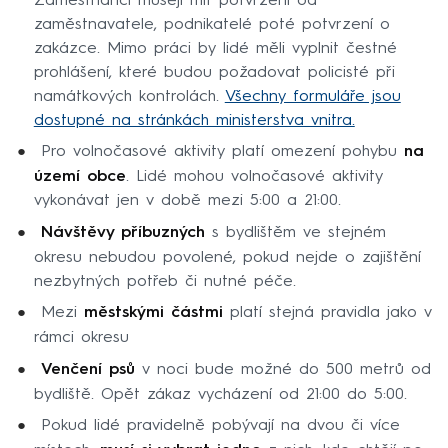
Zaměstnanci musejí mít potvrzení od
zaměstnavatele, podnikatelé poté potvrzení o
zakázce. Mimo práci by lidé měli vyplnit čestné
prohlášení, které budou požadovat policisté při
namátkových kontrolách.
Všechny formuláře jsou
dostupné na stránkách ministerstva vnitra.
Pro volnočasové aktivity platí omezení pohybu
na
území obce
. Lidé mohou volnočasové aktivity
vykonávat jen v době mezi 5:00 a 21:00.
Návštěvy příbuzných
s bydlištěm ve stejném
okresu nebudou povolené, pokud nejde o zajištění
nezbytných potřeb či nutné péče.
Mezi
městskými částmi
platí stejná pravidla jako v
rámci okresu
Venčení psů
v noci bude možné do 500 metrů od
bydliště. Opět zákaz vycházení od 21:00 do 5:00.
Pokud lidé pravidelně pobývají na dvou či více