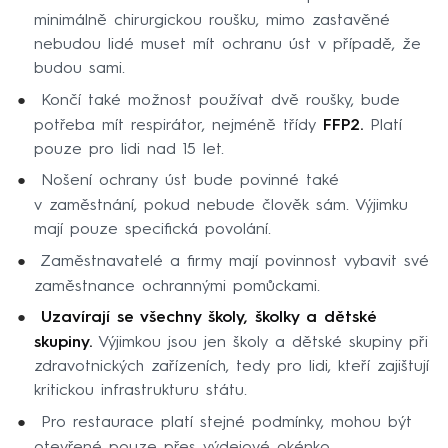
minimálně chirurgickou roušku, mimo zastavěné
nebudou lidé muset mít ochranu úst v případě, že
budou sami.
Končí také možnost používat dvě roušky, bude
potřeba mít respirátor, nejméně třídy
FFP2.
Platí
pouze pro lidi nad 15 let.
Nošení ochrany úst bude povinné také
v zaměstnání, pokud nebude člověk sám. Výjimku
mají pouze specifická povolání.
Zaměstnavatelé a firmy mají povinnost vybavit své
zaměstnance ochrannými pomůckami.
Uzavírají se všechny školy, školky a dětské
skupiny.
Výjimkou jsou jen školy a dětské skupiny při
zdravotnických zařízeních, tedy pro lidi, kteří zajištují
kritickou infrastrukturu státu.
Pro restaurace platí stejné podmínky, mohou být
otevřené pouze přes výdejové okénko.