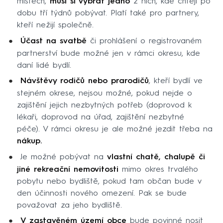
místech,
musí si vybrat jedno
z nich, kde chtějí po
dobu tří týdnů pobývat. Platí také pro partnery,
kteří nežijí společně.
Účast na svatbě
či prohlášení o registrovaném
partnerství bude možné jen v rámci okresu, kde
daní lidé bydlí.
Návštěvy rodičů nebo prarodičů
, kteří bydlí ve
stejném okrese, nejsou možné, pokud nejde o
zajištění jejich nezbytných potřeb (doprovod k
lékaři, doprovod na úřad, zajištění nezbytné
péče). V rámci okresu je ale možné jezdit třeba na
nákup.
Je možné pobývat na
vlastní chatě, chalupě či
jiné rekreační nemovitosti
mimo okres trvalého
pobytu nebo bydliště, pokud tam občan bude v
den účinnosti nového omezení. Pak se bude
považovat za jeho bydliště.
V zastavěném území obce
bude povinné nosit