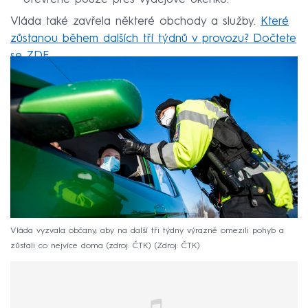
Vláda také zavřela některé obchody a služby.
Které
zůstanou během dalších tří týdnů v provozu? Dočtete
se ZDE.
Vláda vyzvala občany, aby na další tři týdny výrazně omezili pohyb a
zůstali co nejvíce doma (zdroj: ČTK)
Zdroj: ČTK