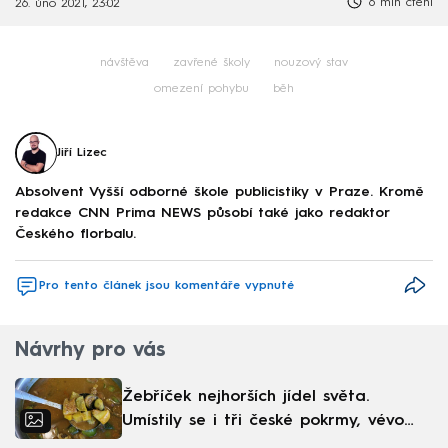
6 min čtení
26. úno 2021, 23:02
návštěva
zavřené školy
nouzový stav
omezení pohybu
běh
Jiří Lizec
Absolvent Vyšší odborné škole publicistiky v Praze. Kromě
redakce CNN Prima NEWS působí také jako redaktor
Českého florbalu.
Pro tento článek jsou komentáře vypnuté
Návrhy pro vás
Žebříček nejhorších jídel světa.
Umístily se i tři české pokrmy, vévodí
skandinávská kuchyně