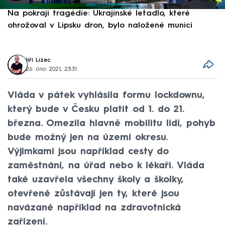
Na pokraji tragédie: Ukrajinské letadlo, které
P
ohrožoval v Lipsku dron, bylo naložené municí
e
Jiří Lizec
26. úno 2021, 23:31
Vláda v pátek vyhlásila formu lockdownu,
který bude v Česku platit od 1. do 21.
března. Omezila hlavně mobilitu lidí, pohyb
bude možný jen na území okresu.
Výjimkami jsou například cesty do
zaměstnání, na úřad nebo k lékaři. Vláda
také uzavřela všechny školy a školky,
otevřené zůstávají jen ty, které jsou
navázané například na zdravotnická
zařízení.