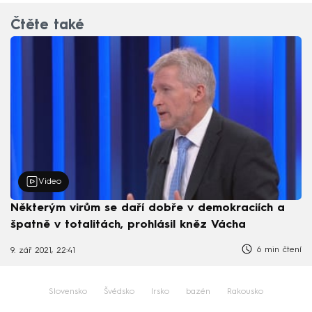
Čtěte také
Video
Některým virům se daří dobře v demokraciích a
špatně v totalitách, prohlásil kněz Vácha
6 min čtení
9. zář 2021, 22:41
Slovensko
Švédsko
Irsko
bazén
Rakousko