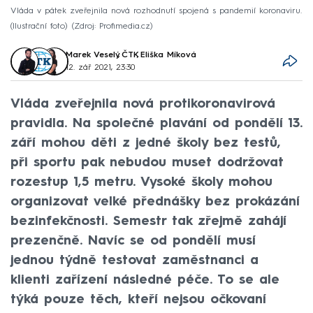
Vláda v pátek zveřejnila nová rozhodnutí spojená s pandemií koronaviru.
(Ilustrační foto)
Zdroj: Profimedia.cz
Marek Veselý
,
ČTK
,
Eliška Míková
12. zář 2021, 23:30
Vláda zveřejnila nová protikoronavirová
pravidla. Na společné plavání od pondělí 13.
září mohou děti z jedné školy bez testů,
při sportu pak nebudou muset dodržovat
rozestup 1,5 metru. Vysoké školy mohou
organizovat velké přednášky bez prokázání
bezinfekčnosti. Semestr tak zřejmě zahájí
prezenčně. Navíc se od pondělí musí
jednou týdně testovat zaměstnanci a
klienti zařízení následné péče. To se ale
týká pouze těch, kteří nejsou očkovaní