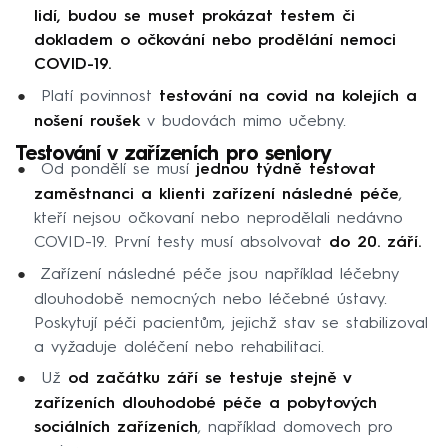
lidí, budou se muset prokázat testem či
dokladem o očkování nebo prodělání nemoci
COVID-19.
Platí povinnost
testování na covid na kolejích a
nošení roušek
v budovách mimo učebny.
Testování v zařízeních pro seniory
Od pondělí se musí
jednou týdně testovat
zaměstnanci a klienti zařízení následné péče
,
kteří nejsou očkovaní nebo neprodělali nedávno
COVID-19. První testy musí absolvovat
do 20. září.
Zařízení následné péče jsou například léčebny
dlouhodobě nemocných nebo léčebné ústavy.
Poskytují péči pacientům, jejichž stav se stabilizoval
a vyžaduje doléčení nebo rehabilitaci.
Už
od začátku září se testuje stejně v
zařízeních dlouhodobé péče a pobytových
sociálních zařízeních
, například domovech pro