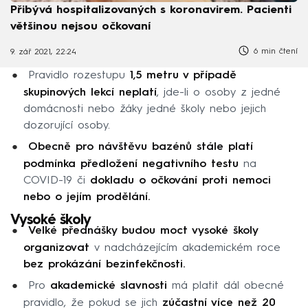
Přibývá hospitalizovaných s koronavirem. Pacienti
většinou nejsou očkovaní
6 min čtení
9. zář 2021, 22:24
Pravidlo rozestupu
1,5 metru v případě
skupinových lekcí neplatí
, jde-li o osoby z jedné
domácnosti nebo žáky jedné školy nebo jejich
dozorující osoby.
Obecně pro návštěvu bazénů stále platí
podmínka předložení negativního testu
na
COVID-19 či
dokladu o očkování proti nemoci
nebo o jejím prodělání.
Vysoké školy
Velké přednášky budou moct vysoké školy
organizovat
v nadcházejícím akademickém roce
bez prokázání bezinfekčnosti.
Pro
akademické slavnosti
má platit dál obecné
pravidlo, že pokud se jich
zúčastní více než 20