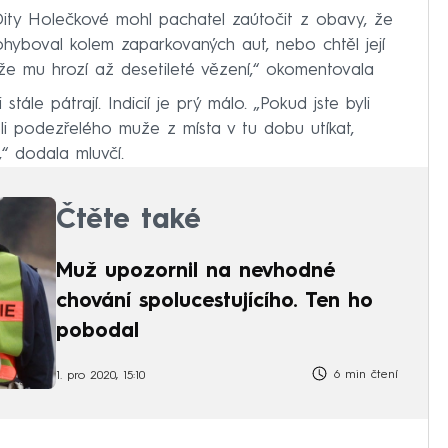
 Dity Holečkové mohl pachatel zaútočit z obavy, že
hyboval kolem zaparkovaných aut, nebo chtěl její
peže mu hrozí až desetileté vězení,“ okomentovala
ále pátrají. Indicií je prý málo. „Pokud jste byli
li podezřelého muže z místa v tu dobu utíkat,
,“ dodala mluvčí.
Čtěte také
Muž upozornil na nevhodné
chování spolucestujícího. Ten ho
pobodal
6 min čtení
1. pro 2020, 15:10