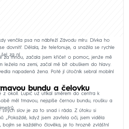
kdy venčila psa na nábřeží Závodu míru. Dívka ho
e dovnitř. Dělala, že telefonuje, a snažila se rychle
 šel za ní.
azil za mnou, začala jsem křičet o pomoc, jenže mě
sem ležela na zemi, začal mě bít obuškem do hlavy.
edla napadená žena. Poté jí útočník sebral mobilní
tmavou bundu a čelovku
é z okolí. Lupič už utíkal směrem do centra k
bě měl tmavou, nejspíše černou bundu, roušku a
imetrů.
svých slov je za to snad i ráda. Z útoku si
ů. „Pokaždé, když jsem zavřela oči, jsem viděla
 bojím se každého člověka, je to hrozně zvláštní