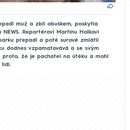
řepadl muž a zbil obuškem, poskytla
a NEWS. Reportérovi Martinu Holkovi
v parku přepadl a poté surově zmlátil
oku dodnes vzpamatovává a se svým
 proto, že je pachatel na útěku a mohl
lidi.