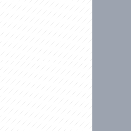
ideo
kat migranty do Česka? Sami by odešli, tvrdí exp
ické sebevraždě