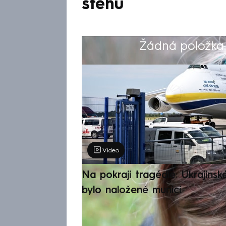
stehů
Žádná položka z
Výběr redakce
Video
Na pokraji tragédie: Ukrajinsk
bylo naložené municí