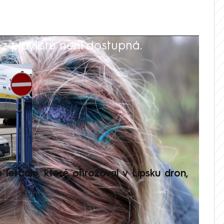
 playlistu není dostupná.
V
é letadlo, které ohrožoval v Lipsku dron,
Přilá
polit