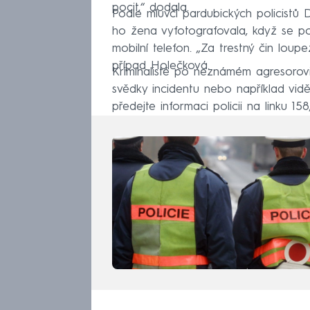
pocit,“ dodala.
Podle mluvčí pardubických policistů
ho žena vyfotografovala, když se po
mobilní telefon. „Za trestný čin lou
případ Holečková.
Kriminalisté po neznámém agresorovi st
svědky incidentu nebo například vidě
předejte informaci policii na linku 158