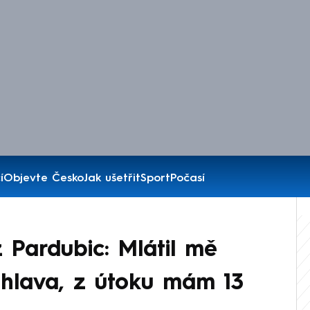
í
Objevte Česko
Jak ušetřit
Sport
Počasí
Pardubic: Mlátil mě
hlava, z útoku mám 13