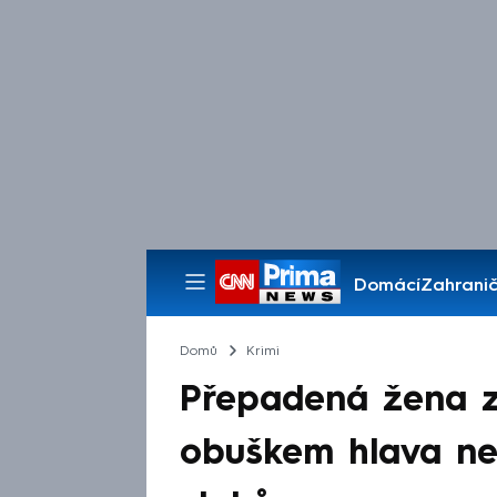
Domácí
Zahranič
Pořady
Domů
Krimi
Přepadená žena z 
obuškem hlava ne