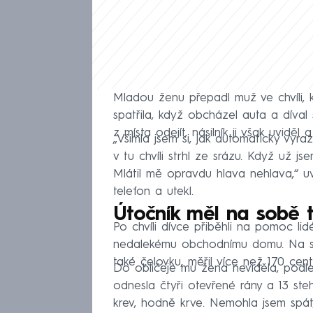
Mladou ženu přepadl muž ve chvíli, 
spatřila, když obcházel auta a díval s
z místa odejít, násilník ji však uviděl a
„Všimla jsem si, jak automaticky vyr
v tu chvíli strhl ze srázu. Když už j
Mlátil mě opravdu hlava nehlava,“ uv
telefon a utekl.
Útočník měl na sobě 
Po chvíli dívce přiběhli na pomoc lid
nedalekému obchodnímu domu. Na so
také čelovku, měřil více než 170 cent
Do obličeje mu žena neviděla, podle 
odnesla čtyři otevřené rány a 13 steh
krev, hodně krve. Nemohla jsem spát,