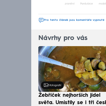
zranění
Pardubice
mobil
Pro tento článek jsou komentáře vypnuté
Návrhy pro vás
5
fotografií
Žebříček nejhorších jídel
světa. Umístily se i tři čes