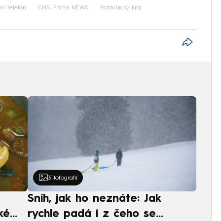
ní telefon
CNN Prima NEWS
Pardubický kraj
31
fotografií
Sníh, jak ho neznáte: Jak
ké
rychle padá i z čeho se