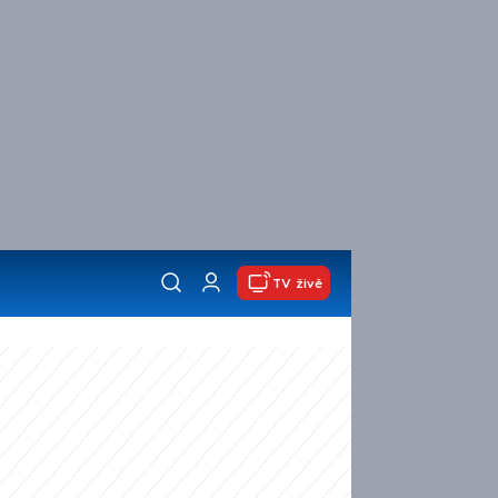
TV živě