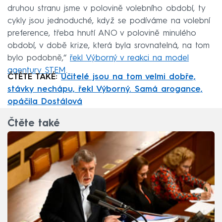
druhou stranu jsme v polovině volebního období, ty
cykly jsou jednoduché, když se podíváme na volební
preference, třeba hnutí ANO v polovině minulého
období, v době krize, která byla srovnatelná, na tom
bylo podobně,“
řekl Výborný v reakci na model
agentury STEM
.
ČTĚTE TAKÉ:
Učitelé jsou na tom velmi dobře,
stávky nechápu, řekl Výborný. Samá arogance,
opáčila Dostálová
Čtěte také