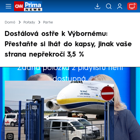
Domů
Pořady
Partie
Dostálová ostře k Výbornému:
Přestaňte si lhát do kapsy, jinak vaše
strana nepřekročí 3,5 %
Žádná položka z playlistu není
Výběr redakce
dostupná.