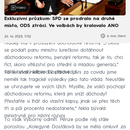
Video
Exkluzivní průzkum: SPD se prodralo na druhé
místo, ODS ztrácí. Ve volbách by kralovalo ANO
6 min čtení
26. lis 2023, 11:52
Naději vidí v prosazení důchodové reformy. „Pokud
se podaří panu ministru Jurečkovi dotáhnout
důchodovou reformu, penzijní reformu, tak je to, chci
říct, skoro vítězství pro střední a mladou generaci,“
sdělil bývalý lidovecký předseda.
To se však nelíbilo Dostálové. „Ani za covidu jsme
neměli tak tragické výsledky jako tato vláda. Neustále
se utvrzujete ve svých lžích. Myslíte, že voliči pochopí
důchodovou reformu, která jim sníží důchody?
Přestaňte si lhát do vlastní kapsy, jinak se přes těch
tři a půl procenta nedostanete,“ řekla bývalá
ministryně pro místní rozvoj.
To však Výborný odmítl. Penze podle něj stále
porostou. „Kolegyně Dostálová by se měla omluvit za