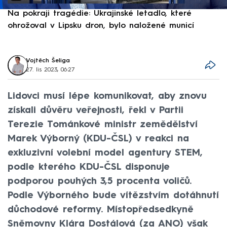
Na pokraji tragédie: Ukrajinské letadlo, které
P
ohrožoval v Lipsku dron, bylo naložené municí
e
Vojtěch Šeliga
27. lis 2023, 06:27
Lidovci musí lépe komunikovat, aby znovu
získali důvěru veřejnosti, řekl v Partii
Terezie Tománkové ministr zemědělství
Marek Výborný (KDU-ČSL) v reakci na
exkluzivní volební model agentury STEM,
podle kterého KDU-ČSL disponuje
podporou pouhých 3,5 procenta voličů.
Podle Výborného bude vítězstvím dotáhnutí
důchodové reformy. Místopředsedkyně
Sněmovny Klára Dostálová (za ANO) však