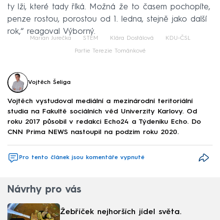
ty lži, které tady říká. Možná že to časem pochopíte,
penze rostou, porostou od 1. ledna, stejně jako další
rok,“ reagoval Výborný.
Marian Jurečka
STEM
Klára Dostálová
KDU-ČSL
Partie Terezie Tománkové
Vojtěch Šeliga
Vojtěch vystudoval mediální a mezinárodní teritoriální
studia na Fakultě sociálních věd Univerzity Karlovy. Od
roku 2017 působil v redakci Echo24 a Týdeníku Echo. Do
CNN Prima NEWS nastoupil na podzim roku 2020.
Pro tento článek jsou komentáře vypnuté
Návrhy pro vás
Žebříček nejhorších jídel světa.