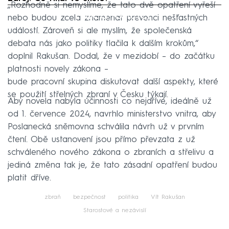
„Rozhodně si nemyslíme, že tato dvě opatření vyřeší
Failed to fetch
nebo budou zcela znamenat prevenci nešťastných
událostí. Zároveň si ale myslím, že společenská
debata nás jako politiky tlačila k dalším krokům,“
doplnil Rakušan. Dodal, že v mezidobí – do začátku
platnosti novely zákona –
bude pracovní skupina diskutovat další aspekty, které
se použití střelných zbraní v Česku týkají.
Aby novela nabyla účinnosti co nejdříve, ideálně už
od 1. července 2024, navrhlo ministerstvo vnitra, aby
Poslanecká sněmovna schválila návrh už v prvním
čtení. Obě ustanovení jsou přímo převzata z už
schváleného nového zákona o zbraních a střelivu a
jediná změna tak je, že tato zásadní opatření budou
platit dříve.
zbraň
bezpečnost
politika
Vít Rakušan
Starostové a nezávislí