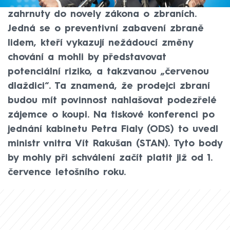
vláda představila dvě úpravy, které budou
zahrnuty do novely zákona o zbraních.
Jedná se o preventivní zabavení zbraně
lidem, kteří vykazují nežádoucí změny
chování a mohli by představovat
potenciální riziko, a takzvanou „červenou
dlaždici“. Ta znamená, že prodejci zbraní
budou mít povinnost nahlašovat podezřelé
zájemce o koupi. Na tiskové konferenci po
jednání kabinetu Petra Fialy (ODS) to uvedl
ministr vnitra Vít Rakušan (STAN). Tyto body
by mohly při schválení začít platit již od 1.
července letošního roku.