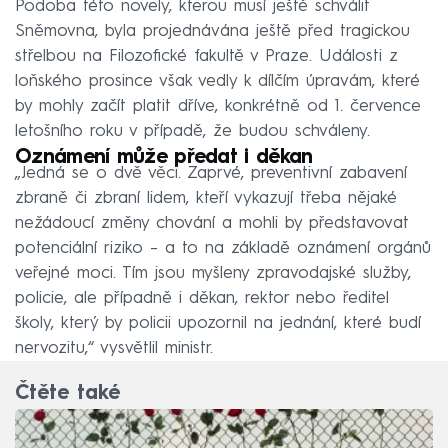
Podoba této novely, kterou musí ještě schválit
Sněmovna, byla projednávána ještě před tragickou
střelbou na Filozofické fakultě v Praze. Události z
loňského prosince však vedly k dílčím úpravám, které
by mohly začít platit dříve, konkrétně od 1. července
letošního roku v případě, že budou schváleny.
Oznámení může předat i děkan
„Jedná se o dvě věci. Zaprvé, preventivní zabavení
zbraně či zbraní lidem, kteří vykazují třeba nějaké
nežádoucí změny chování a mohli by představovat
potenciální riziko – a to na základě oznámení orgánů
veřejné moci. Tím jsou myšleny zpravodajské služby,
policie, ale případně i děkan, rektor nebo ředitel
školy, který by policii upozornil na jednání, které budí
nervozitu,“ vysvětlil ministr.
Čtěte také