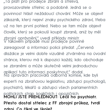
„Ta platí pro prodejce zbraní a střeliva,
provozovatele střelnic a podobně. Jedná se o
povinnost hlásit nežádoucí chování. Může se objevit
zákazník, který nejeví znaky psychického zdraví, třeba
už na ten první pohled. Nebo se tam může objevit
člověk, který se pokouší koupit zbraně, aniž by měl
zbrojní oprávnění,“ uvedl příklady ministr.
V takovém případě musí prodejce povinně
zareagovat a informaci policii předat. „Červená
dlaždice je velmi dobře vizuálně ztvárněna na úvodní
stránce, kterou má k dispozici každý, kdo obchoduje
se zbraněmi a může skutečně velmi jednoduchou
aplikací tuto informaci poskytnout,“ dodal.
Na úpravách pracovala odborná komise, kde byli
experti na zbraňovou legislativu, zástupci psychologů,
psychiatrů, lékařů a zástupci všech parlamentních
politických stran: koaličních i opozičních.
MOHLI JSTE PŘEHLÉDNOUT: Léčil ho psychiatr.
Přesto dostal střelec z FF zbrojní průkaz, tvrdí
zdroj. Co říkal ve škole?