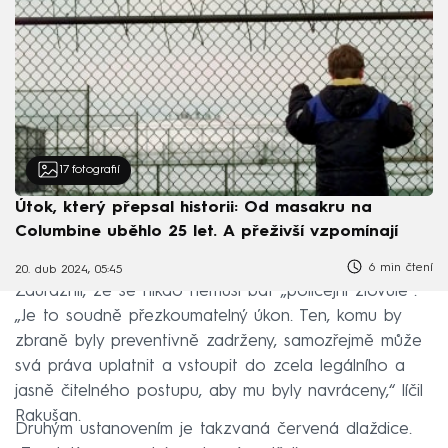
17
fotografií
Útok, který přepsal historii: Od masakru na
Columbine uběhlo 25 let. A přeživší vzpomínají
6 min čtení
20. dub 2024, 05:45
Zdůraznil, že se nikdo nemusí bát „policejní zlovůle“.
„Je to soudně přezkoumatelný úkon. Ten, komu by
zbraně byly preventivně zadrženy, samozřejmě může
svá práva uplatnit a vstoupit do zcela legálního a
jasně čitelného postupu, aby mu byly navráceny,“ líčil
Rakušan.
Druhým ustanovením je takzvaná červená dlaždice.