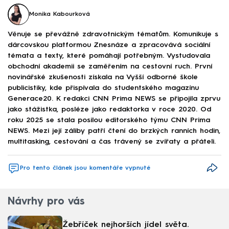
Monika Kabourková
Věnuje se převážně zdravotnickým tématům. Komunikuje s
dárcovskou platformou Znesnáze a zpracovává sociální
témata a texty, které pomáhají potřebným. Vystudovala
obchodní akademii se zaměřením na cestovní ruch. První
novinářské zkušenosti získala na Vyšší odborné škole
publicistiky, kde přispívala do studentského magazínu
Generace20. K redakci CNN Prima NEWS se připojila zprvu
jako stážistka, posléze jako redaktorka v roce 2020. Od
roku 2025 se stala posilou editorského týmu CNN Prima
NEWS. Mezi její záliby patří čtení do brzkých ranních hodin,
multitasking, cestování a čas trávený se zvířaty a přáteli.
Pro tento článek jsou komentáře vypnuté
Návrhy pro vás
Žebříček nejhorších jídel světa.