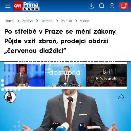
Domů
Zprávy
Domácí
Politika
Vláda
Po střelbě v Praze se mění zákony.
Půjde vzít zbraň, prodejci obdrží
„červenou dlaždici“
Žádná položka z playlistu není
dostupná.
8 fotografií
Monika Kabourková
24. dub 2024, 15:27
V reakci na tragickou střelbu na Filozofické
fakultě v Praze z prosince minulého roku