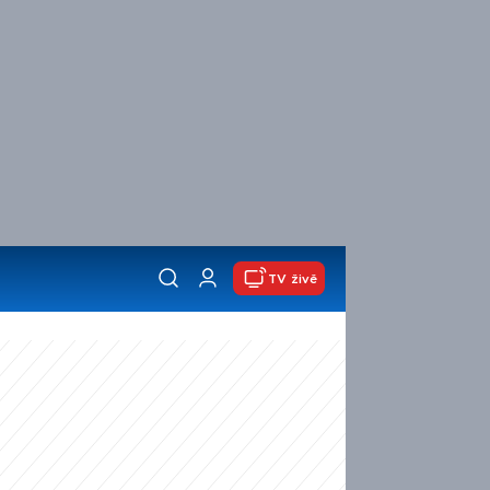
TV živě