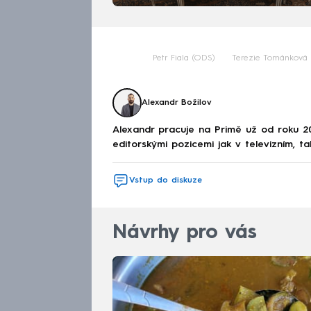
Petr Fiala (ODS)
Terezie Tománková
Alexandr Božilov
Alexandr pracuje na Primě už od roku 2
editorskými pozicemi jak v televizním, ta
Vstup do diskuze
Návrhy pro vás