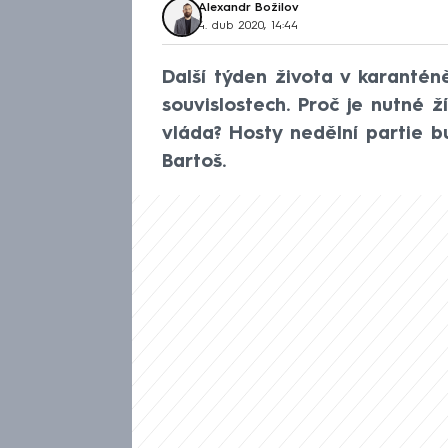
Alexandr Božilov
4. dub 2020, 14:44
Další týden života v karantén
souvislostech. Proč je nutné 
vláda? Hosty nedělní partie b
Bartoš.