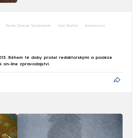
Partie Terezie Tománkové
Ivan Bartoš
koronavirus
013. Během té doby prošel redaktorskými a posléze
k on-line zpravodajství.