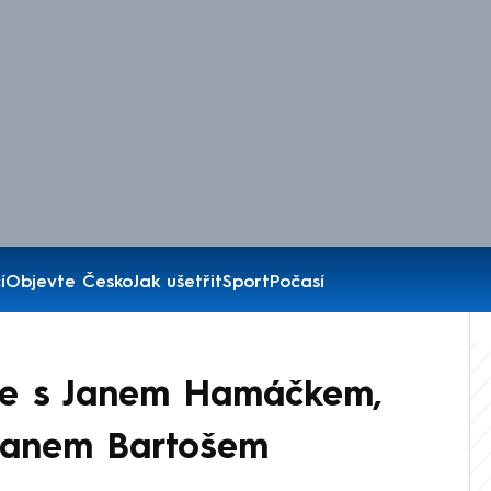
í
Objevte Česko
Jak ušetřit
Sport
Počasí
tie s Janem Hamáčkem,
Ivanem Bartošem