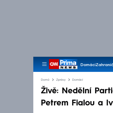
Domácí
Zahranič
Pořady
Domů
Zprávy
Domácí
Živě: Nedělní Par
Petrem Fialou a 