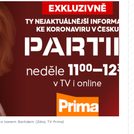
u a Ivanem Bartošem
Zdroj: TV Prima