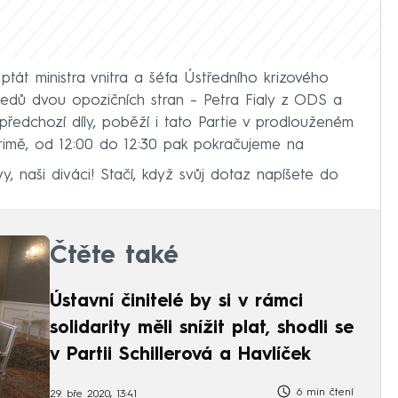
tát ministra vnitra a šéfa Ústředního krizového
dů dvou opozičních stran – Petra Fialy z ODS a
 předchozí díly, poběží i tato Partie v prodlouženém
 Primě, od 12:00 do 12:30 pak pokračujeme na
y, naši diváci! Stačí, když svůj dotaz napíšete do
Čtěte také
Ústavní činitelé by si v rámci
solidarity měli snížit plat, shodli se
v Partii Schillerová a Havlíček
6 min čtení
29. bře 2020, 13:41