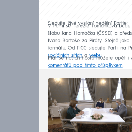
Sledujte živé vysílání nedělní Partie:
V Partii se Terezie Tománková bude p
štábu Jana Hamáčka (ČSSD) a předse
Ivana Bartoše za Piráty. Stejně jako
formátu. Od 11:00 sledujte Partii na
sociálních sítích
a
webu
.
Ptát se našich hostů můžete opět i v
komentářů pod tímto příspěvkem
.