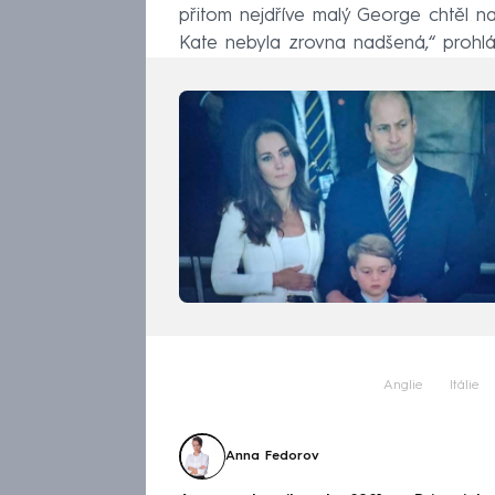
přitom nejdříve malý George chtěl na 
Kate nebyla zrovna nadšená,“ prohlás
Anglie
Itálie
Anna Fedorov