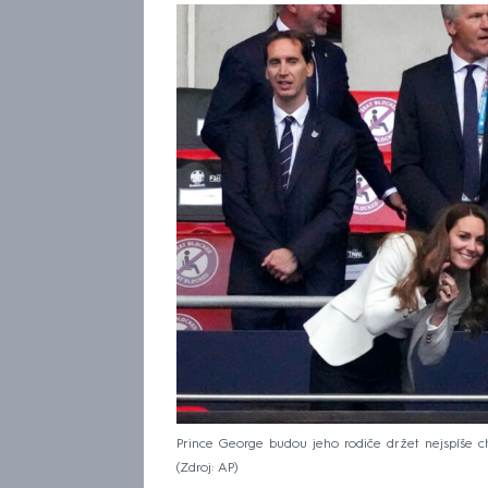
Prince George budou jeho rodiče držet nejspíše chv
Zdroj: AP