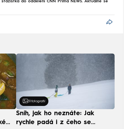
o stážistka do oddělení CNN Prima NEWS. Aktuálně se
31
fotografií
Sníh, jak ho neznáte: Jak
ké
rychle padá i z čeho se