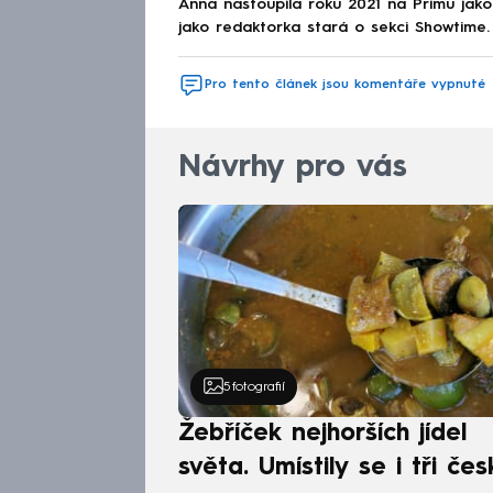
Anna nastoupila roku 2021 na Primu jak
jako redaktorka stará o sekci Showtime.
Pro tento článek jsou komentáře vypnuté
Návrhy pro vás
5
fotografií
Žebříček nejhorších jídel
světa. Umístily se i tři čes