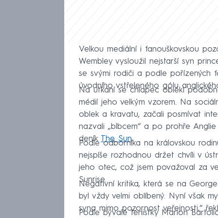
Velkou mediální i fanouškovskou po
Wembley vysloužil nejstarší syn princ
se svými rodiči a podle pořízených fo
úvodního vstřeleného gólu anglické
Na utkání se chlapec oblékl podobně 
médií jeho velkým vzorem. Na sociáln
oblek a kravatu, začali posmívat inte
nazvali „blbcem“ a po prohře Anglie vt
deník
The Sun
.
Podle odborníka na královskou rodin
nejspíše rozhodnou držet chvíli v ústra
jeho otec, což jsem považoval za vel
Sunrise.
Negativní kritika, která se na Georg
byl vždy velmi oblíbený. Nyní však m
syna mimo pozornost veřejnosti,“ řek
Podle bývalé tenistky Marion Bartolio