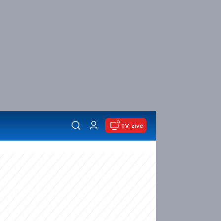
TV živě