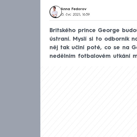
Anna Fedorov
15. čvc 2021, 16:59
Britského prince George budou
ústraní. Myslí si to odborník 
něj tak učiní poté, co se na G
nedělním fotbalovém utkání mez