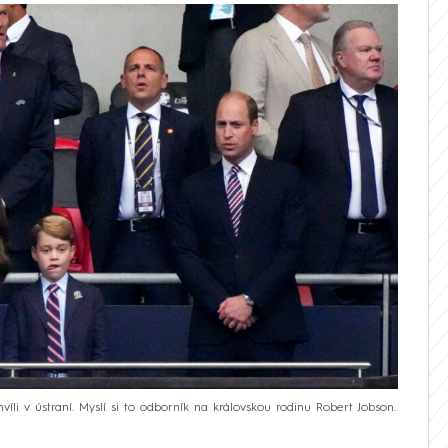
íli v ústraní. Myslí si to odborník na královskou rodinu Robert Jobson.