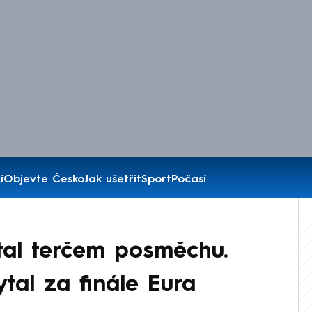
í
Objevte Česko
Jak ušetřit
Sport
Počasí
tal terčem posměchu.
ytal za finále Eura