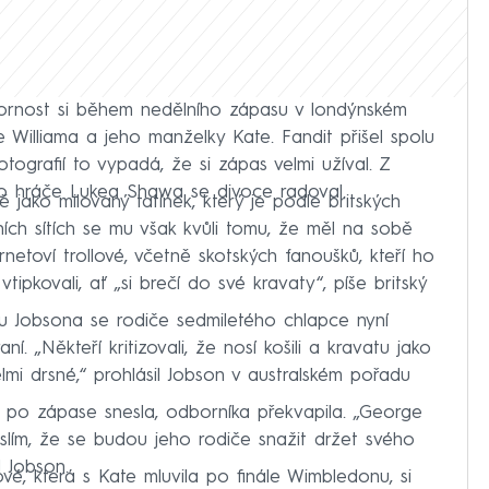
zornost si během nedělního zápasu v londýnském
e Williama a jeho manželky Kate. Fandit přišel spolu
tografií to vypadá, že si zápas velmi užíval. Z
ho hráče Lukea Shawa se divoce radoval.
jako milovaný tatínek, který je podle britských
ích sítích se mu však kvůli tomu, že měl na sobě
rnetoví trollové, včetně skotských fanoušků, kteří ho
ipkovali, ať „si brečí do své kravaty“, píše britský
u Jobsona se rodiče sedmiletého chlapce nyní
ní. „Někteří kritizovali, že nosí košili a kravatu jako
mi drsné,“ prohlásil Jobson v australském pořadu
e po zápase snesla, odborníka překvapila. „George
yslím, že se budou jeho rodiče snažit držet svého
l Jobson.
vé, která s Kate mluvila po finále Wimbledonu, si