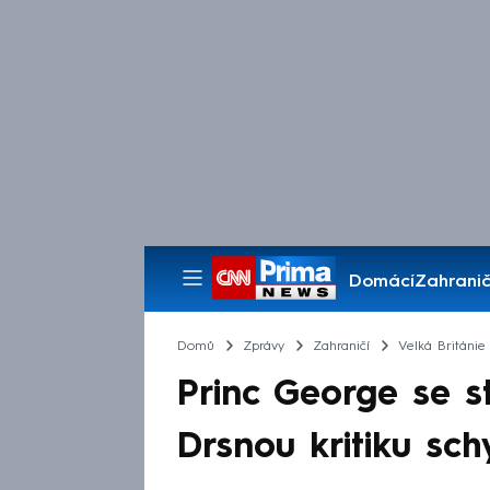
Domácí
Zahranič
Pořady
Domů
Zprávy
Zahraničí
Velká Británie
Princ George se s
Drsnou kritiku sch