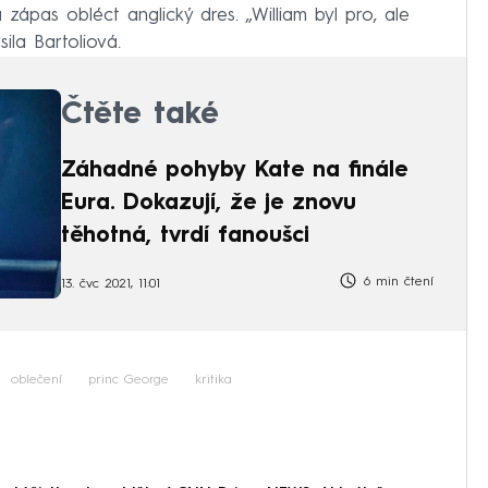
zápas obléct anglický dres. „William byl pro, ale
ila Bartoliová.
Čtěte také
Záhadné pohyby Kate na finále
Eura. Dokazují, že je znovu
těhotná, tvrdí fanoušci
6 min čtení
13. čvc 2021, 11:01
oblečení
princ George
kritika