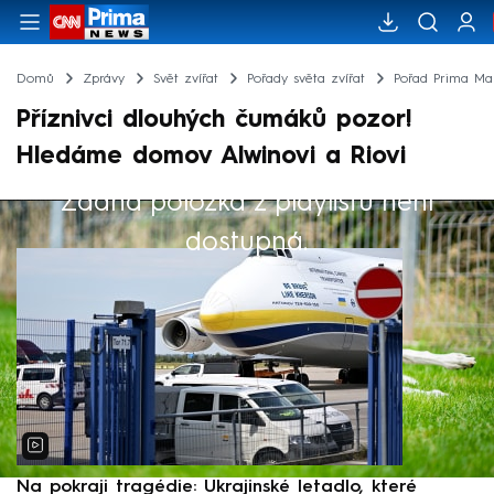
Domů
Zprávy
Svět zvířat
Pořady světa zvířat
Pořad Prima Maz
Příznivci dlouhých čumáků pozor!
Hledáme domov Alwinovi a Riovi
Žádná položka z playlistu není
Výběr redakce
dostupná.
Na pokraji tragédie: Ukrajinské letadlo, které
P