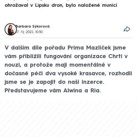
ohrožoval v Lipsku dron, bylo naložené municí
e
Barbara Sýkorová
17. říj 2021, 10:50
V dalším díle pořadu Prima Mazlíček jsme
vám přiblížili fungování organizace Chrti v
nouzi, a protože mají momentálně v
dočasné péči dva vysoké krasavce, rozhodli
jsme se je zapojit do naší inzerce.
Představujeme vám Alwina a Ria.