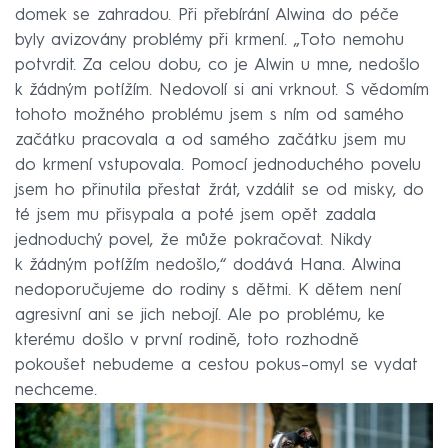
domek se zahradou. Při přebírání Alwina do péče
byly avizovány problémy při krmení. „Toto nemohu
potvrdit. Za celou dobu, co je Alwin u mne, nedošlo
k žádným potížím. Nedovolí si ani vrknout. S vědomím
tohoto možného problému jsem s ním od samého
začátku pracovala a od samého začátku jsem mu
do krmení vstupovala. Pomocí jednoduchého povelu
jsem ho přinutila přestat žrát, vzdálit se od misky, do
té jsem mu přisypala a poté jsem opět zadala
jednoduchý povel, že může pokračovat. Nikdy
k žádným potížím nedošlo,“ dodává Hana. Alwina
nedoporučujeme do rodiny s dětmi. K dětem není
agresivní ani se jich nebojí. Ale po problému, ke
kterému došlo v první rodině, toto rozhodně
pokoušet nebudeme a cestou pokus–omyl se vydat
nechceme.