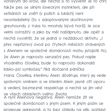
voňavým do křoví, ale nechá si to vysvětlit. Je to chrt,
takže pes se silným loveckým instinktem, ale při
setkáních se zvěří (v polích a lukách) není
neovladatelný (to s adoptovanými dostihovými
greyhoundy z Irska to mnohdy bývá horší). Je sice
velmi ostražitý a jako by měl našlápnuto, ale opět si
nechá vysvětlit, že se jedná o nežádoucí aktivitu. „I
přes nepříznivý úvod po čtyřech měsících strávených
s Alwinem ve společné domácnosti mohu jistojistě říci,
že Alwin je naprosto senzační pes. Pokud najde
vhodného člověka, bude to naprosto dokonalá
lidsko-psí symbióza,“ říká dočasná páníčka
Hana. Člověka, kterému Alwin důvěřuje, který jej vede
správným směrem a ve kterém Alwin jasně cítí oporu
a vedení, bezmezně respektuje a nechá se jím vést
ve všech oblastech svého života.
A nyní Alwinova negativa. Alwin nemůže žít ve
společné domácnosti s jiným psem. K jiným psům se
projevuje agresivně, a to bez ohledu na věk, pohlaví,