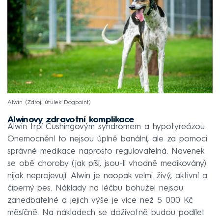
Alwin
Zdroj: útulek Dogpoint
Alwinovy zdravotní komplikace
Alwin trpí Cushingovým syndromem a hypotyreózou.
Onemocnění to nejsou úplně banální, ale za pomoci
správné medikace naprosto regulovatelná. Navenek
se obě choroby (jak píši, jsou-li vhodně medikovány)
nijak neprojevují. Alwin je naopak velmi živý, aktivní a
čiperný pes. Náklady na léčbu bohužel nejsou
zanedbatelné a jejich výše je více než 5 000 Kč
měsíčně. Na nákladech se doživotně budou podílet