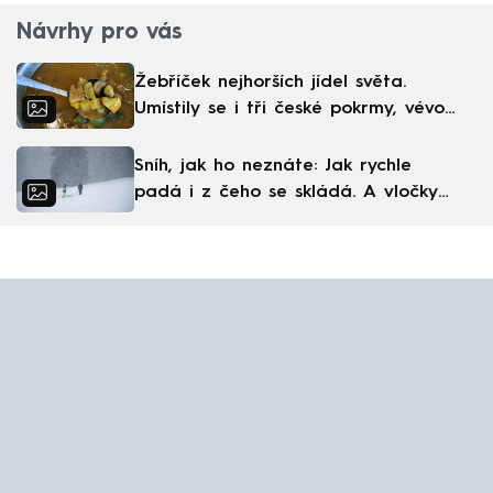
Návrhy pro vás
Žebříček nejhorších jídel světa.
Umístily se i tři české pokrmy, vévodí
skandinávská kuchyně
Sníh, jak ho neznáte: Jak rychle
padá i z čeho se skládá. A vločky
nejsou bílé