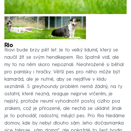
Rio
Riovi bude brzy pět let. Je to velký lidumil, který se
naučil žít se svým hendikepem. Rio špatně vidí, ale
my to na něm skoro nepoznali. Neohroženě si běhal
pro pamlsky i hračky. Větší pes pro něho může být
kamarád, ale je nutné, aby se nejdříve v klidu
seznámili. S greyhoundy problém nemá žádný, na ty
ostatní, které nezná, reaguje nejprve vrčením, je
nejistý, protože neumí vyhodnotit postoj cizího psa
zrakem, což je přirozené, ale nechá se uklidnit. Jinak
je to pohodář, radostný, milující pes. Pro Ria hledáme
domov, kde by nebyl dlouho sám. Jeho dočasmamka
sice trénuje „sám doma“, ale pokaždé to šest hodin