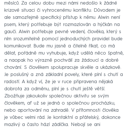
měsíců. Za celou dobu mezi námi nedošlo k žádné
krizové situaci či vyhrocenému konfliktu. Důvodem je
ale samozřejmě specifický přístup k němu. Alwin není
psem, který potřebuje být rozmazlován a hýčkán na
gauči. Alwin potřebuje pevné vedení, člověka, který s
ním srozumitelně pomocí jednoduchých pravidel bude
komunikovat. Bude mu jasně a čitelně říkat, co má
dělat, pořádně mu vyhubuje, když udělá něco špatně,
a naopak ho výrazně pochválí za žádoucí a dobré
chování. S člověkem spolupracuje skvěle a ukázkově.
Je poslušný a zná základní povely, které plní s chutí a
radostí. A když ví, že je v ruce připravena nějaká
dobrota za odměnu, plní je s chutí ještě větší.
Zbožňuje jakoukoliv společnou aktivitu se svým
člověkem, ať už se jedná o společnou procházku,
nebo aportování na zahradě. V přítomnosti člověka
je vůbec velmi rád. Je kontaktní a přátelský, dokonce
mazlivý a často hází zádíčka. Nebojí se ani