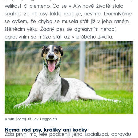
velikost či plemeno. Co se v Alwinově životě stalo
špatně, že na psy takto reaguje, nevíme. Domníváme
se ovšem, že chyba se musela stát již v jeho raném
štěněcím věku. Žádný pes se agresivním nerodí,
agresivním se může stát až v průběhu života.
Alwin
Zdroj: útulek Dogpoint
Nemá rád psy, králíky ani kočky
Zda první majitelé podcenili jeho socializaci, opravdu