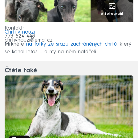
6 fotografií
Kontakt:
Chrti v nouzi
773 524 448
chrtivnouzi@email.cz
Mrkněte
na fotky ze srazu zachráněných chrtů
, který
se konal letos – a my na něm natáčeli.
Čtěte také