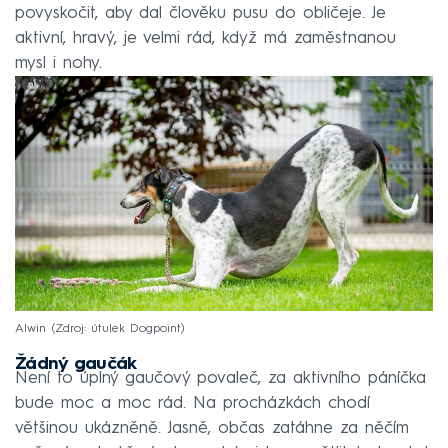
povyskočit, aby dal člověku pusu do obličeje. Je
aktivní, hravý, je velmi rád, když má zaměstnanou
mysl i nohy.
Alwin
Zdroj: útulek Dogpoint
Žádný gaučák
Není to úplný gaučový povaleč, za aktivního páníčka
bude moc a moc rád. Na procházkách chodí
většinou ukázněně. Jasně, občas zatáhne za něčím