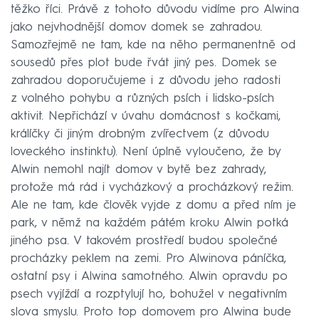
těžko říci. Právě z tohoto důvodu vidíme pro Alwina
jako nejvhodnější domov domek se zahradou.
Samozřejmě ne tam, kde na něho permanentně od
sousedů přes plot bude řvát jiný pes. Domek se
zahradou doporučujeme i z důvodu jeho radosti
z volného pohybu a různých psích i lidsko-psích
aktivit. Nepřichází v úvahu domácnost s kočkami,
králíčky či jiným drobným zvířectvem (z důvodu
loveckého instinktu). Není úplně vyloučeno, že by
Alwin nemohl najít domov v bytě bez zahrady,
protože má rád i vycházkový a procházkový režim.
Ale ne tam, kde člověk vyjde z domu a před ním je
park, v němž na každém pátém kroku Alwin potká
jiného psa. V takovém prostředí budou společné
procházky peklem na zemi. Pro Alwinova páníčka,
ostatní psy i Alwina samotného. Alwin opravdu po
psech vyjíždí a rozptylují ho, bohužel v negativním
slova smyslu. Proto top domovem pro Alwina bude