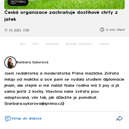
Video
Česká organizace zachraňuje dostihové chrty z
jatek
6 min čtení
17. říj 2021, 11:30
pes
chrt
zahrada
domácí mazlíčci
rodina
Barbara Sýkorová
Jsem redaktorka a moderátorka Prima mazlíčka. Zvířata
miluju od malička a sice jsem se vydala studiem diplomacie
jinam, ale stejně si mě našla! Naše rodina má 3 psy a já
sama ještě 2 kočky. Všechna naše zvířata jsou
adoptovaná, vím tak, jak důležité je pomáhat.
(barbara.sykorova@iprima.cz))
Vstup do diskuze