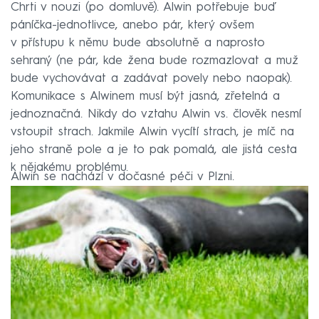
Chrti v nouzi (po domluvě). Alwin potřebuje buď
páníčka-jednotlivce, anebo pár, který ovšem
v přístupu k němu bude absolutně a naprosto
sehraný (ne pár, kde žena bude rozmazlovat a muž
bude vychovávat a zadávat povely nebo naopak).
Komunikace s Alwinem musí být jasná, zřetelná a
jednoznačná. Nikdy do vztahu Alwin vs. člověk nesmí
vstoupit strach. Jakmile Alwin vycítí strach, je míč na
jeho straně pole a je to pak pomalá, ale jistá cesta
k nějakému problému.
Alwin se nachází v dočasné péči v Plzni.