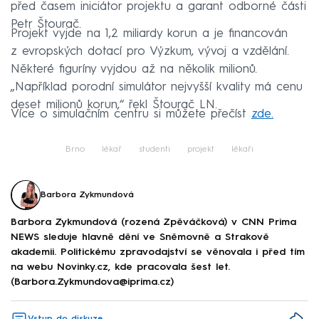
před časem iniciátor projektu a garant odborné části
Petr Štourač.
Projekt vyjde na 1,2 miliardy korun a je financován
z evropských dotací pro Výzkum, vývoj a vzdělání.
Některé figuríny vyjdou až na několik milionů.
„Například porodní simulátor nejvyšší kvality má cenu
deset milionů korun,“ řekl Štourač LN.
Více o simulačním centru si můžete přečíst
zde.
Brno
lékař
studenti
projekt
lékaři
Barbora Zykmundová
Barbora Zykmundová (rozená Zpěváčková) v CNN Prima
NEWS sleduje hlavně dění ve Sněmovně a Strakově
akademii. Politickému zpravodajství se věnovala i před tím
na webu Novinky.cz, kde pracovala šest let.
(Barbora.Zykmundova@iprima.cz)