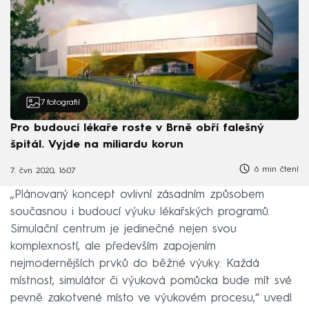
7
fotografií
Pro budoucí lékaře roste v Brně obří falešný
špitál. Vyjde na miliardu korun
6 min čtení
7. čvn 2020, 16:07
„Plánovaný koncept ovlivní zásadním způsobem
současnou i budoucí výuku lékařských programů.
Simulační centrum je jedinečné nejen svou
komplexností, ale především zapojením
nejmodernějších prvků do běžné výuky. Každá
místnost, simulátor či výuková pomůcka bude mít své
pevně zakotvené místo ve výukovém procesu,“ uvedl