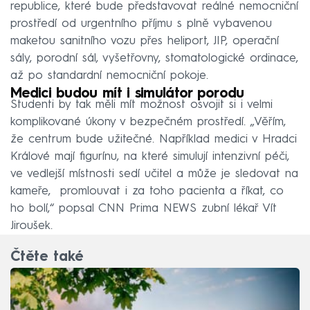
republice, které bude představovat reálné nemocniční
prostředí od urgentního příjmu s plně vybavenou
maketou sanitního vozu přes heliport, JIP, operační
sály, porodní sál, vyšetřovny, stomatologické ordinace,
až po standardní nemocniční pokoje.
Medici budou mít i simulátor porodu
Studenti by tak měli mít možnost osvojit si i velmi
komplikované úkony v bezpečném prostředí. „Věřím,
že centrum bude užitečné. Například medici v Hradci
Králové mají figurínu, na které simulují intenzivní péči,
ve vedlejší místnosti sedí učitel a může je sledovat na
kameře, promlouvat i za toho pacienta a říkat, co
ho bolí,“ popsal CNN Prima NEWS zubní lékař Vít
Jiroušek.
Čtěte také