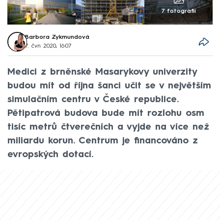
7 fotografií
Barbora Zykmundová
7. čvn 2020, 16:07
Medici z brněnské Masarykovy univerzity
budou mít od října šanci učit se v největším
simulačním centru v České republice.
Pětipatrová budova bude mít rozlohu osm
tisíc metrů čtverečních a vyjde na více než
miliardu korun. Centrum je financováno z
evropských dotací.