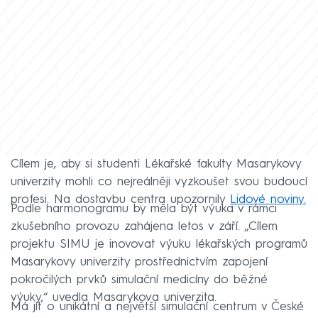
Cílem je, aby si studenti Lékařské fakulty Masarykovy
univerzity mohli co nejreálněji vyzkoušet svou budoucí
profesi. Na dostavbu centra upozornily
Lidové noviny.
Podle harmonogramu by měla být výuka v rámci
zkušebního provozu zahájena letos v září. „Cílem
projektu SIMU je inovovat výuku lékařských programů
Masarykovy univerzity prostřednictvím zapojení
pokročilých prvků simulační medicíny do běžné
výuky,“ uvedla Masarykova univerzita.
Má jít o unikátní a největší simulační centrum v České