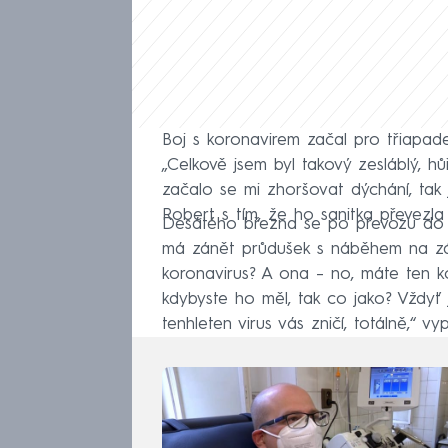
Boj s koronavirem začal pro třiapad
„Celkově jsem byl takový zesláblý, hů
začalo se mi zhoršovat dýchání, tak 
Robert s tím, že ho sanitka převezl
Desátého března se po převozu do 
má zánět průdušek s náběhem na zápal
koronavirus? A ona – no, máte ten kor
kdybyste ho měl, tak co jako? Vždyť j
tenhleten virus vás zničí, totálně,“ vy