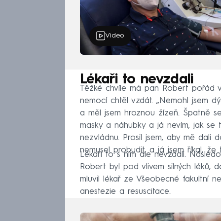
Video
Lékaři to nevzdali
Těžké chvíle má pan Robert pořád v
nemocí chtěl vzdát. „Nemohl jsem dýc
a měl jsem hroznou žízeň. Špatně se
masky a náhubky a já nevím, jak se to
nezvládnu. Prosil jsem, aby mě dali 
nemusel probudit, a já jsem říkal, že 
Lékaři to s ním ale nevzdali. Násle
Robert byl pod vlivem silných léků, 
mluvil lékař ze Všeobecné fakultní n
anestezie a resuscitace.