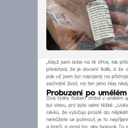
„Když jsem ležel na té JIPce, tak při
představil, že je docent Balík, a že 
pak už jsem byl napojený na přístroj
zachránil život, na ten jeho hlas nik
Probuzení po umělém
Dva týdny Robert strávil v umělém s
byl stavu, prý bylo velmi těžké. „Uv
cévku, že vylučuju prostě do nějakéh
nemůžete se pohnout, je to nepříjemn
a brečí, a prosí ho, aby bojoval. To m