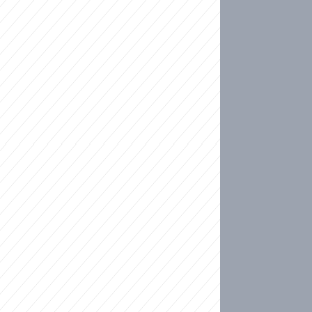
ideo
kat migranty do Česka? Sami by odešli, tvrdí exp
ické sebevraždě