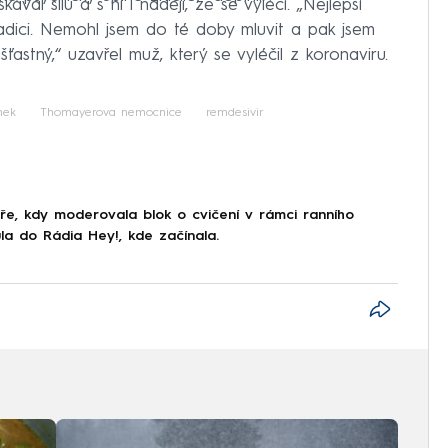
ával sílu a s ní i naději, že se vyléčí. „Nejlepší
hadici. Nemohl jsem do té doby mluvit a pak jsem
šťastný,“ uzavřel muž, který se vyléčil z koronaviru.
nek
Thomayerova nemocnice
remdesivir
oře, kdy moderovala blok o cvičení v rámci ranního
a do Rádia Hey!, kde začínala.