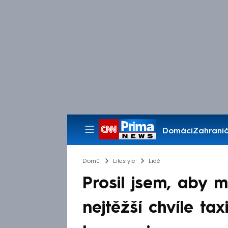
Domácí
Zahranič
Pořady
Domů
Lifestyle
Lidé
Prosil jsem, aby m
nejtěžší chvíle ta