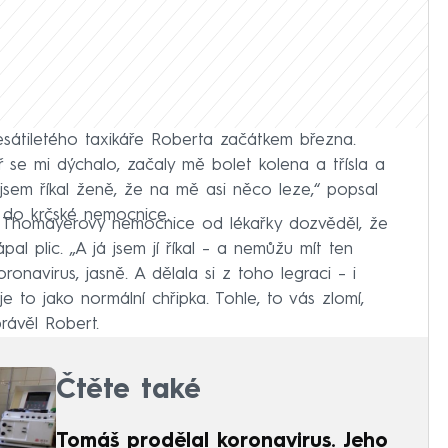
esátiletého taxikáře Roberta začátkem března.
ř se mi dýchalo, začaly mě bolet kolena a třísla a
jsem říkal ženě, že na mě asi něco leze,“ popsal
a do krčské nemocnice.
Thomayerovy nemocnice od lékařky dozvěděl, že
 plic. „A já jsem jí říkal – a nemůžu mít ten
onavirus, jasně. A dělala si z toho legraci – i
e to jako normální chřipka. Tohle, to vás zlomí,
právěl Robert.
Čtěte také
Tomáš prodělal koronavirus. Jeho