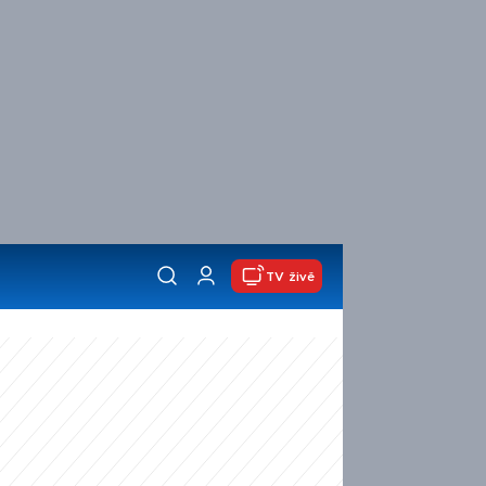
TV živě