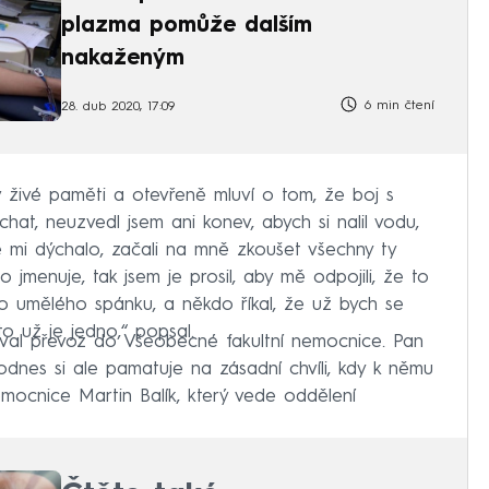
plazma pomůže dalším
nakaženým
6 min čtení
28. dub 2020, 17:09
 živé paměti a otevřeně mluví o tom, že boj s
hat, neuzvedl jsem ani konev, abych si nalil vodu,
 mi dýchalo, začali na mně zkoušet všechny ty
 jmenuje, tak jsem je prosil, aby mě odpojili, že to
do umělého spánku, a někdo říkal, že už bych se
to už je jedno,“ popsal.
doval převoz do Všeobecné fakultní nemocnice. Pan
dodnes si ale pamatuje na zásadní chvíli, kdy k němu
emocnice Martin Balík, který vede oddělení