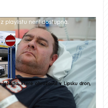
 playlistu není dostupná.
V
é letadlo, které ohrožoval v Lipsku dron,
Přilá
polit