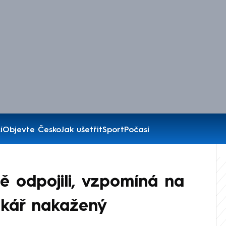
í
Objevte Česko
Jak ušetřit
Sport
Počasí
ě odpojili, vzpomíná na
xikář nakažený