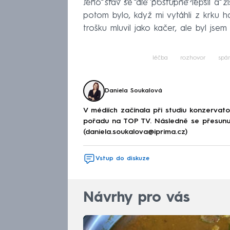
Jeho stav se ale postupně lepšil a získ
potom bylo, když mi vytáhli z krku 
trošku mluvil jako kačer, ale byl jsem 
léčba
rozhovor
spá
Daniela Soukalová
V médiích začínala při studiu konzervat
pořadu na TOP TV. Následně se přesunul
(daniela.soukalova@iprima.cz)
Vstup do diskuze
Návrhy pro vás