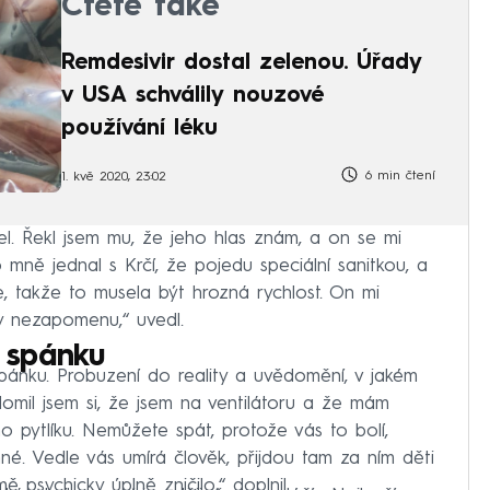
Čtěte také
Remdesivir dostal zelenou. Úřady
v USA schválily nouzové
používání léku
6 min čtení
1. kvě 2020, 23:02
šel. Řekl jsem mu, že jeho hlas znám, a on se mi
o mně jednal s Krčí, že pojedu speciální sanitkou, a
e, takže to musela být hrozná rychlost. On mi
dy nezapomenu,“ uvedl.
 spánku
pánku. Probuzení do reality a uvědomění, v jakém
ědomil jsem si, že jsem na ventilátoru a že mám
o pytlíku. Nemůžete spát, protože vás to bolí,
é. Vedle vás umírá člověk, přijdou tam za ním děti
ě psychicky úplně zničilo,“ doplnil.