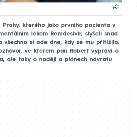
z Prahy, kterého jako prvního pacienta v
mentálním lékem Remdesivir, slyšeli snad
co všechno si ode dne, kdy se mu přitížilo,
rozhovor, ve kterém pan Robert vypráví o
ta, ale taky o naději a plánech návratu