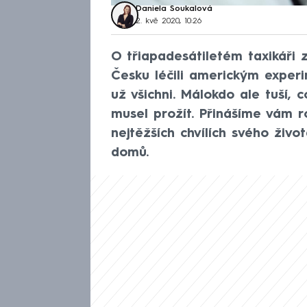
Daniela Soukalová
2. kvě 2020, 10:26
O třiapadesátiletém taxikáři 
Česku léčili americkým experi
už všichni. Málokdo ale tuší, 
musel prožít. Přinášíme vám 
nejtěžších chvílích svého živo
domů.