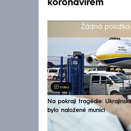
koronavirem
Žádná položka z
Výběr redakce
Video
Na pokraji tragédie: Ukrajinsk
bylo naložené municí