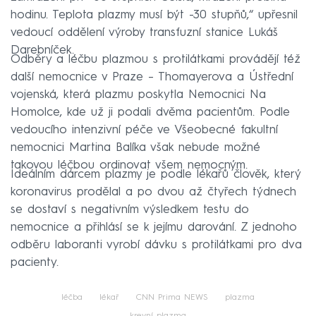
hodinu. Teplota plazmy musí být -30 stupňů,“ upřesnil
vedoucí oddělení výroby transfuzní stanice Lukáš
Darebníček.
Odběry a léčbu plazmou s protilátkami provádějí též
další nemocnice v Praze – Thomayerova a Ústřední
vojenská, která plazmu poskytla Nemocnici Na
Homolce, kde už ji podali dvěma pacientům. Podle
vedoucího intenzivní péče ve Všeobecné fakultní
nemocnici Martina Balíka však nebude možné
takovou léčbou ordinovat všem nemocným.
Ideálním dárcem plazmy je podle lékařů člověk, který
koronavirus prodělal a po dvou až čtyřech týdnech
se dostaví s negativním výsledkem testu do
nemocnice a přihlásí se k jejímu darování. Z jednoho
odběru laboranti vyrobí dávku s protilátkami pro dva
pacienty.
léčba
lékař
CNN Prima NEWS
plazma
krevní plazma