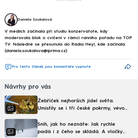
Daniela Soukalová
V médiích začínala při studiu konzervatoře, kdy
moderovala blok o cvičení v rámci ranního pořadu na TOP
TV. Následně se přesunula do Rádia Hey!, kde začínala.
(daniela.soukalova@iprima.cz)
Pro tento článek jsou komentáře vypnuté
Návrhy pro vás
Žebříček nejhorších jídel světa.
Umístily se i tři české pokrmy, vévodí
skandinávská kuchyně
Sníh, jak ho neznáte: Jak rychle
padá i z čeho se skládá. A vločky