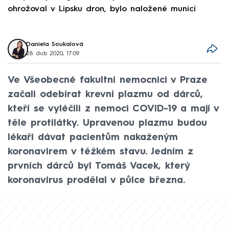
ohrožoval v Lipsku dron, bylo naložené municí
e
Daniela Soukalová
28. dub 2020, 17:09
Ve Všeobecné fakultní nemocnici v Praze
začali odebírat krevní plazmu od dárců,
kteří se vyléčili z nemoci COVID-19 a mají v
těle protilátky. Upravenou plazmu budou
lékaři dávat pacientům nakaženým
koronavirem v těžkém stavu. Jedním z
prvních dárců byl Tomáš Vacek, který
koronavirus prodělal v půlce března.