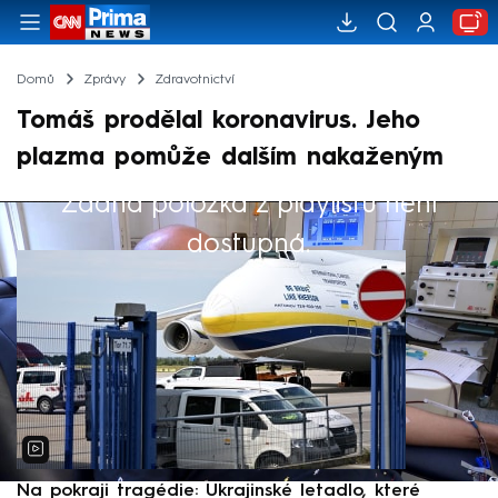
Domů
Zprávy
Zdravotnictví
Tomáš prodělal koronavirus. Jeho
plazma pomůže dalším nakaženým
Žádná položka z playlistu není
Výběr redakce
dostupná.
Na pokraji tragédie: Ukrajinské letadlo, které
P