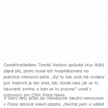
Osmatřicetiletému Tomáši Vackovi způsobil virus těžký
zápal plic, proto musel být hospitalizovaný na
jednotce intenzivní péče. „Byl to šok, polil mě studeny
pot. Nejhorší je ten stres, kdy člověk neví, jak se to
takzvaně zvrhne a kam se to posune,“ uvedl v
rozhovoru pro CNN Prima News.
V úterý ráno přišel do Všeobecné fakultní nemocnice
v Praze darovat krevní plazmu. „Nechal jsem si udělat