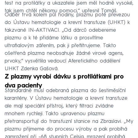
test na protilátky a ukazatele jsem měl hodně vysoké,
tak jsem chtěl někomu pomoci,“ upřesnil Tomáš.
Odběr trvá kolem půl hodiny, plazmu poté převezou
do Ústavu hematologie a krevní transfuze (UHKT) k
takzvané IN-AKTIVACI. „Od dárců odebereme
plazmu a k té přidáme látku a prosvítíme
ultrafialovým zářením, pak ji přefiltrujeme. Takto
ošetřená plazma neobsahuje žádné virové agens,
prvoky,“ vysvětlila vedoucí Aferetického oddělení
UHKT Zdenka Gašová.
Z plazmy vyrobí dávku s protilátkami pro
dva pacienty
Standardně musí odebraná plazma do šestiměsíční
karantény. V Ústavu hematologie a krevní transfuze
ale mají speciální přístroj, který filtraci zvládne
mnohem rychleji. Takto upravenou plazmu
přetransportují do transfuzní stanice na Zbraslavi. „My
plazmu přijmeme do procesu výroby a pak probíhá
zamražení při -68 stupních Celsia, mrazení probíhá