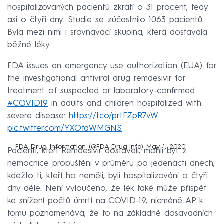
hospitalizovaných pacientů zkrátí o 31 procent, tedy
asi o čtyři dny. Studie se zúčastnilo 1063 pacientů.
Byla mezi nimi i srovnávací skupina, která dostávala
běžné léky.
FDA issues an emergency use authorization (EUA) for
the investigational antiviral drug remdesivir for
treatment of suspected or laboratory-confirmed
#COVID19
in adults and children hospitalized with
severe disease:
https://t.co/prtFZpR7vW
pic.twitter.com/YXOfaWMGNS
— FDA Drug Information (@FDA_Drug_Info)
May 1, 2020
Pacienti, kteří Remdesivir dostávali, mohli být z
nemocnice propuštěni v průměru po jedenácti dnech,
kdežto ti, kteří ho neměli, byli hospitalizováni o čtyři
dny déle. Není vyloučeno, že lék také může přispět
ke snížení počtů úmrtí na COVID-19, nicméně AP k
tomu poznamenává, že to na základně dosavadních