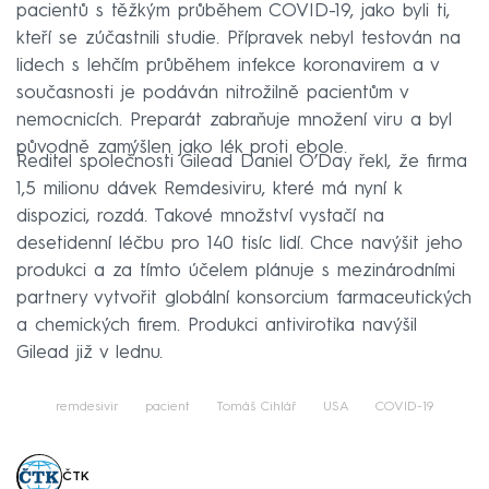
pacientů s těžkým průběhem COVID-19, jako byli ti,
kteří se zúčastnili studie. Přípravek nebyl testován na
lidech s lehčím průběhem infekce koronavirem a v
současnosti je podáván nitrožilně pacientům v
nemocnicích. Preparát zabraňuje množení viru a byl
původně zamýšlen jako lék proti ebole.
Ředitel společnosti Gilead Daniel O’Day řekl, že firma
1,5 milionu dávek Remdesiviru, které má nyní k
dispozici, rozdá. Takové množství vystačí na
desetidenní léčbu pro 140 tisíc lidí. Chce navýšit jeho
produkci a za tímto účelem plánuje s mezinárodními
partnery vytvořit globální konsorcium farmaceutických
a chemických firem. Produkci antivirotika navýšil
Gilead již v lednu.
remdesivir
pacient
Tomáš Cihlář
USA
COVID-19
ČTK