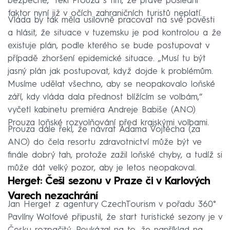
bezpečně,“ řekl Prouza s tím, že právě poslední
faktor nyní již v očích zahraničních turistů neplatí.
Vláda by tak měla usilovně pracovat na své pověsti
a hlásit, že situace v tuzemsku je pod kontrolou a že
existuje plán, podle kterého se bude postupovat v
případě zhoršení epidemické situace. „Musí tu být
jasný plán jak postupovat, když dojde k problémům.
Musíme udělat všechno, aby se neopakovalo loňské
září, kdy vláda dala přednost blížícím se volbám,“
vyčetl kabinetu premiéra Andreje Babiše (ANO)
Prouza loňské rozvolňování před krajskými volbami.
Prouza dále řekl, že návrat Adama Vojtěcha (za
ANO) do čela resortu zdravotnictví může být ve
finále dobrý tah, protože zažil loňské chyby, a tudíž si
může dát velký pozor, aby je letos neopakoval.
Herget: Češi sezonu v Praze či v Karlových
Varech nezachrání
Jan Herget z agentury CzechTourism v pořadu 360°
Pavlíny Wolfové připustil, že start turistické sezony je v