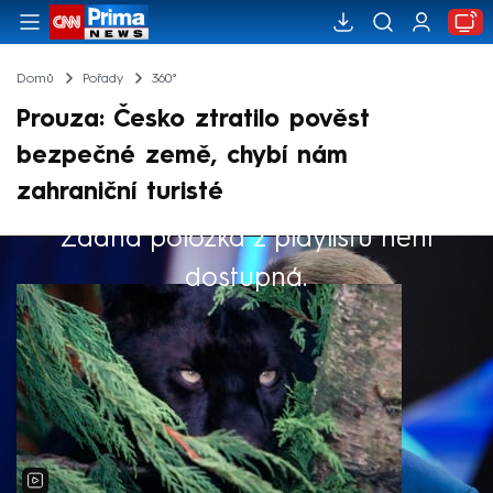
Domů
Pořady
360°
Prouza: Česko ztratilo pověst
bezpečné země, chybí nám
zahraniční turisté
Žádná položka z playlistu není
Výběr redakce
dostupná.