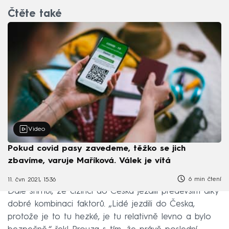
Čtěte také
Video
Pokud covid pasy zavedeme, těžko se jich
zbavíme, varuje Maříková. Válek je vítá
6 min čtení
11. čvn 2021, 15:36
Dále shrnul, že cizinci do Česka jezdili především díky
dobré kombinaci faktorů. „Lidé jezdili do Česka,
protože je to tu hezké, je tu relativně levno a bylo