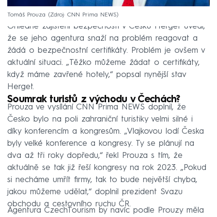
Tomáš Prouza
Zdroj: CNN Prima NEWS
Ohledně zajištění bezpečnosti v Česku Herget uvedl,
že se jeho agentura snaží na problém reagovat a
žádá o bezpečnostní certifikáty. Problém je ovšem v
aktuální situaci. „Těžko můžeme žádat o certifikáty,
když máme zavřené hotely,“ popsal nynější stav
Herget.
Soumrak turistů z východu v Čechách?
Prouza ve vysílání CNN Prima NEWS doplnil, že
Česko bylo na poli zahraniční turistiky velmi silné i
díky konferencím a kongresům. „Vlajkovou lodí Česka
byly velké konference a kongresy. Ty se plánují na
dva až tři roky dopředu,“ řekl Prouza s tím, že
aktuálně se tak již řeší kongresy na rok 2023. „Pokud
si necháme umřít firmy, tak to bude největší chyba,
jakou můžeme udělat,“ doplnil prezident Svazu
obchodu a cestovního ruchu ČR.
Agentura CzechTourism by navíc podle Prouzy měla