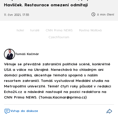
Havlíček. Restaurace omezení odmítají
6 min čtení
11. čvn 2021, 17:35
hotel
turisté
CNN Prima NEWS
Pavlína Wolfová
CzechTourism
Tomáš Kačmár
Věnuje se převážně zahraniční politické scéně, konkrétně
USA a válce na Ukrajině. Nenechává ho chladným ani
domácí politika, akcentuje témata spojená s naším
resortem zahraničí. Tomáš vystudoval Mediální studia na
Metropolitní univerzitě. Téměř čtyři roky působil v redakci
Echo24.cz a následně nastoupil na pozici redaktora na
CNN Prima NEWS. (Tomas.Kacmar@iprima.cz)
Vstup do diskuze