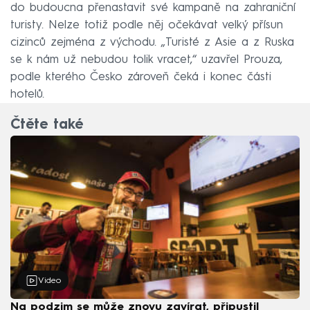
do budoucna přenastavit své kampaně na zahraniční
turisty. Nelze totiž podle něj očekávat velký přísun
cizinců zejména z východu. „Turisté z Asie a z Ruska
se k nám už nebudou tolik vracet,“ uzavřel Prouza,
podle kterého Česko zároveň čeká i konec části
hotelů.
Čtěte také
Video
Na podzim se může znovu zavírat, připustil