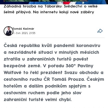
Záhadná hrozba na Táborsku: Svědectví o velké
S
šelmě přibývá. Na internetu kolují nové záběry
d
Tomáš Kačmár
11. čvn 2021, 21:55
Česká republika kvůli pandemii koronaviru
a nezvládnuté situaci v minulých měsících
ztratila u zahraničních turistů pověst
bezpečné země. V pořadu 360° Pavlíny
Wolfové to řekl prezident Svazu obchodu a
cestovního ruchu ČR Tomáš Prouza. Českým
hotelům a dalším podnikům spjatým s
cestovním ruchem podle jeho slov
zahraniční turisté velmi chybí.