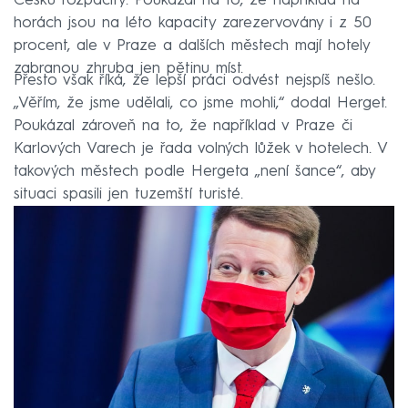
Česku rozpačitý. Poukázal na to, že například na
horách jsou na léto kapacity zarezervovány i z 50
procent, ale v Praze a dalších městech mají hotely
zabranou zhruba jen pětinu míst.
Přesto však říká, že lepší práci odvést nejspíš nešlo.
„Věřím, že jsme udělali, co jsme mohli,“ dodal Herget.
Poukázal zároveň na to, že například v Praze či
Karlových Varech je řada volných lůžek v hotelech. V
takových městech podle Hergeta „není šance“, aby
situaci spasili jen tuzemští turisté.