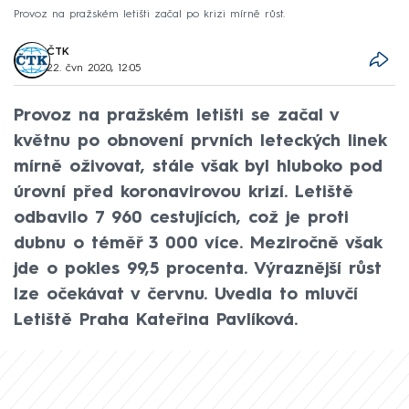
Provoz na pražském letišti začal po krizi mírně růst.
ČTK
22. čvn 2020, 12:05
Provoz na pražském letišti se začal v
květnu po obnovení prvních leteckých linek
mírně oživovat, stále však byl hluboko pod
úrovní před koronavirovou krizí. Letiště
odbavilo 7 960 cestujících, což je proti
dubnu o téměř 3 000 více. Meziročně však
jde o pokles 99,5 procenta. Výraznější růst
lze očekávat v červnu. Uvedla to mluvčí
Letiště Praha Kateřina Pavlíková.