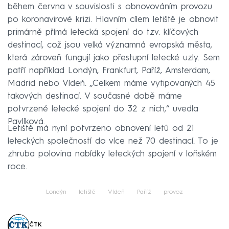
během června v souvislosti s obnovováním provozu
po koronavirové krizi. Hlavním cílem letiště je obnovit
primárně přímá letecká spojení do tzv. klíčových
destinací, což jsou velká významná evropská města,
která zároveň fungují jako přestupní letecké uzly. Sem
patří například Londýn, Frankfurt, Paříž, Amsterdam,
Madrid nebo Vídeň. „Celkem máme vytipovaných 45
takových destinací. V současné době máme
potvrzené letecké spojení do 32 z nich,“ uvedla
Pavlíková.
Letiště má nyní potvrzeno obnovení letů od 21
leteckých společností do více než 70 destinací. To je
zhruba polovina nabídky leteckých spojení v loňském
roce.
Londýn
letiště
Vídeň
Paříž
provoz
ČTK