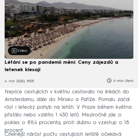
Video
Létání se po pandemii mění: Ceny zájezdů a
letenek klesají
6 min čtení
4. čvn 2020, 19:05
Nejvíce cestujících v květnu cestovalo na linkách do
Amsterdamu, dále do Minsku a Paříže. Pomalu začal
růst i letecký pohyb na letišti. V Praze během května
přistálo nebo vzlétlo 1 430 letů. Meziročně jde o
pokles o 89,4 procenta, proti dubnu o vzestup o 18
procent.
Citelnější nárůst počtu cestujících letiště očekává