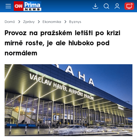
Domů
Zprávy
Ekonomika
Byznys
Provoz na pražském letišti po krizi
mírně roste, je ale hluboko pod
normálem