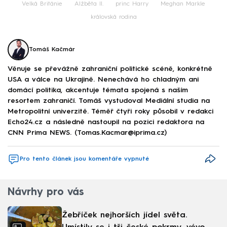
Velká Británie
Alžběta II.
princ Harry
Meghan Markle
královská rodina
Tomáš Kačmár
Věnuje se převážně zahraniční politické scéně, konkrétně
USA a válce na Ukrajině. Nenechává ho chladným ani
domácí politika, akcentuje témata spojená s naším
resortem zahraničí. Tomáš vystudoval Mediální studia na
Metropolitní univerzitě. Téměř čtyři roky působil v redakci
Echo24.cz a následně nastoupil na pozici redaktora na
CNN Prima NEWS. (Tomas.Kacmar@iprima.cz)
Pro tento článek jsou komentáře vypnuté
Návrhy pro vás
Žebříček nejhorších jídel světa.