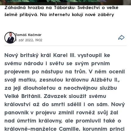
Záhadná hrozba na Táborsku: Svědectví o velké
S
šelmě přibývá. Na internetu kolují nové záběry
d
Tomáš Kačmár
9. zář 2022, 19:02
Nový britský král Karel III. vystoupil ke
svému národu i světu se svým prvním
projevem po nástupu na trůn. V něm ocenil
svoji matku, zesnulou královnu Alžbětu II.,
za její dlouholetou a neochvějnou službu
Velké Británii. Závazek sloužit svému
království až do smrti sdělil i on sám. Nový
panovník v projevu zmínil rovněž svůj žal
nad úmrtím královny, ale promluvil také o
královně-manželce Camille, korunním princi