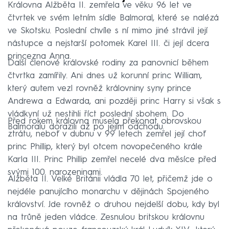
Královna Alžběta II. zemřela ve věku 96 let ve
čtvrtek ve svém letním sídle Balmoral, které se nalézá
ve Skotsku. Poslední chvíle s ní mimo jiné strávil její
nástupce a nejstarší potomek Karel III. či její dcera
princezna Anna.
Další členové královské rodiny za panovnicí během
čtvrtka zamířily. Ani dnes už korunní princ William,
který autem vezl rovněž královniny syny prince
Andrewa a Edwarda, ani později princ Harry si však s
vládkyní už nestihli říct poslední sbohem. Do
Před rokem královna musela překonat obrovskou
Balmoralu dorazili až po jejím odchodu.
ztrátu, neboť v dubnu v 99 letech zemřel její choť
princ Phillip, který byl otcem novopečeného krále
Karla III. Princ Phillip zemřel necelé dva měsíce před
svými 100. narozeninami.
Alžběta II. Velké Británii vládla 70 let, přičemž jde o
nejdéle panujícího monarchu v dějinách Spojeného
království. Jde rovněž o druhou nejdelší dobu, kdy byl
na trůně jeden vládce. Zesnulou britskou královnu