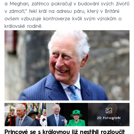
a Meghan, zatímco pokračují v budování svých životů
v zámoří,“ řekl král na adresu páru, který v Británii
ovšem vzbuzuje kontroverze kvůli svým výrokům o
královské rodině.
20 fotografií
Princové se s královnou již nestihli rozloučit