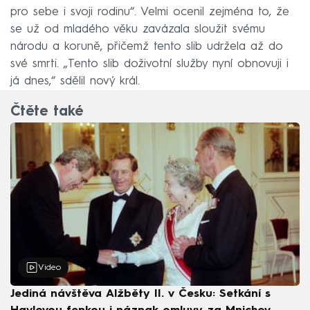
pro sebe i svoji rodinu“. Velmi ocenil zejména to, že
se už od mladého věku zavázala sloužit svému
národu a koruně, přičemž tento slib udržela až do
své smrti. „Tento slib doživotní služby nyní obnovuji i
já dnes,“ sdělil nový král.
Čtěte také
Video
Jediná návštěva Alžběty II. v Česku: Setkání s