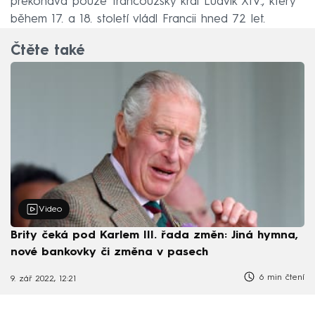
překonává pouze francouzský král Ludvík XIV., který
během 17. a 18. století vládl Francii hned 72 let.
Čtěte také
Video
Brity čeká pod Karlem III. řada změn: Jiná hymna,
nové bankovky či změna v pasech
6 min čtení
9. zář 2022, 12:21