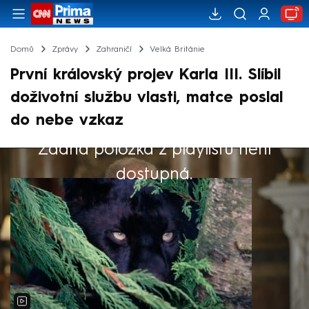
Domů
Zprávy
Zahraničí
Velká Británie
První královský projev Karla III. Slíbil
doživotní službu vlasti, matce poslal
do nebe vzkaz
Žádná položka z playlistu není
Výběr redakce
dostupná.