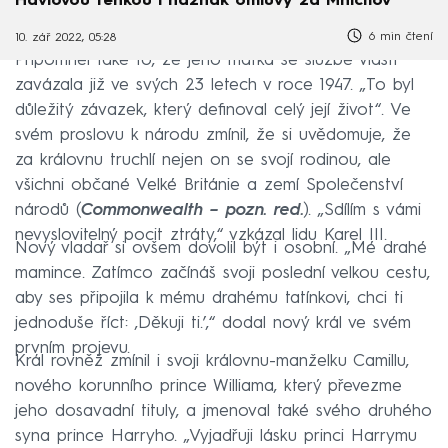
Havlovou fenkou i náznak omluvy za Mnichov
6 min čtení
10. zář 2022, 05:28
Připomněl také to, že jeho matka se službě vlasti
zavázala již ve svých 23 letech v roce 1947. „To byl
důležitý závazek, který definoval celý její život“. Ve
svém proslovu k národu zmínil, že si uvědomuje, že
za královnu truchlí nejen on se svojí rodinou, ale
všichni občané Velké Británie a zemí Společenství
národů (
Commonwealth – pozn. red.
). „Sdílím s vámi
nevyslovitelný pocit ztráty,“ vzkázal lidu Karel III.
Nový vladař si ovšem dovolil být i osobní. „Mé drahé
mamince. Zatímco začínáš svoji poslední velkou cestu,
aby ses připojila k mému drahému tatínkovi, chci ti
jednoduše říct: ‚Děkuji ti.’,“ dodal nový král ve svém
prvním projevu.
Král rovněž zmínil i svoji královnu-manželku Camillu,
nového korunního prince Williama, který převezme
jeho dosavadní tituly, a jmenoval také svého druhého
syna prince Harryho. „Vyjadřuji lásku princi Harrymu