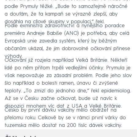
podle Prymuly těžké. „Bude to samozřejmě náročné
a doufám, že ta kampaň se výrazně zlepší, aby
dosáhla na cílové skupiny v populaci,“ řekl.
Podle exministra zdravotnictví a nynějšího poradce
premiéra Andreje Babiše (ANO) je potřeba, aby celá
Evropská unie zavedla systém, který by běžným
občanům ukázal, že jim dobrovolné očkování přinese
výhody.
Očkování již rozjela například Velká Británie. Někteří
lidé po něm přitom trpěli vedlejšími účinky. Prymula je
však nepovažuje za zásadní problém. Podle jeho slov
šlo například o bolesti ramen, únavu či zvýšené
teploty. „To zmizí do jednoho dne,“ řekl epidemiolog.
Až se v Česku začne očkovat, bude už navíc k
dispozici mnohem víc dat z USA a Velké Británie.
Česko by první dávku vakcíny mělo obdržet na
přelomu roku. Celkově by se v rámci první várky do
tuzemska mělo dostat na 200 tisíc dávek vakcíny.