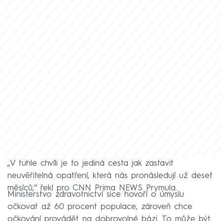
„V tuhle chvíli je to jediná cesta jak zastavit
neuvěřitelná opatření, která nás pronásledují už deset
měsíců,“ řekl pro CNN Prima NEWS Prymula.
Ministerstvo zdravotnictví sice hovoří o úmyslu
očkovat až 60 procent populace, zároveň chce
očkování provádět na dobrovolné bázi. To může být