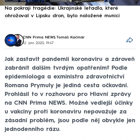
Na pokraji tragédie: Ukrajinské letadlo, které
P
ohrožoval v Lipsku dron, bylo naložené municí
e
CNN Prima NEWS
,
Tomáš Kačmár
12. pro 2020, 19:47
Jak zastavit pandemii koronaviru a zároveň
zabránit dalším tvrdým opatřením? Podle
epidemiologa a exministra zdravotnictví
Romana Prymuly je jediná cesta očkování.
Prohlásil to v rozhovoru pro Hlavní zprávy
na CNN Prima NEWS. Možné vedlejší účinky
u vakcíny proti koronaviru nepovažuje za
zásadní problém, jsou podle něj obvykle jen
jednodenního rázu.