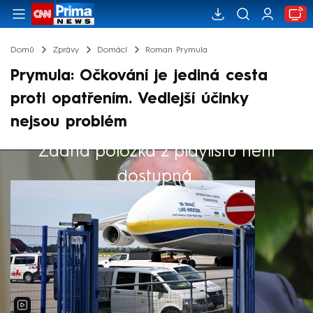
Domů
Zprávy
Domácí
Roman Prymula
Prymula: Očkování je jediná cesta
proti opatřením. Vedlejší účinky
nejsou problém
Žádná položka z playlistu není
Výběr redakce
dostupná.