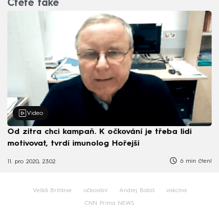
Čtěte také
Video
Od zítra chci kampaň. K očkování je třeba lidi
motivovat, tvrdí imunolog Hořejší
6 min čtení
11. pro 2020, 23:02
Velká Británie
očkování
Andrej Babiš
vakcína
CNN Prima NEWS