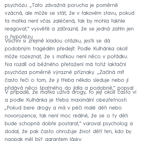
psychózu. „Tato závažná porucha je poměrně
vzácná, ale může se stát, že v takovém stavu, pokud
ta matka není včas zaléčená, tak by mohla takhle
reagovat,“ vysvětlil a zdůraznil, že se jedná zatím jen
o hypotézu.
Všichni si zřejmě kladou otázku, jestli se dá
podobným tragédiím předejít. Podle Kulhánka okolí
může rozeznat, že s matkou není něco v pořádku.
Na rozdíl od běžného přetažení má totiž laktační
psychóza poměrně výrazné příznaky. „Začíná mít
často řeči o tom, že ji třeba někdo sleduje nebo jí
přidává něco špatného do jídla a podobně,“ popsal
V případě, že matka užívá drogy, to její okolí často ví
a podle Kulhánka je třeba maximální obezřetnosti.
„Pokud bere drogy a má v péči malé děti nebo
novorozence, tak není moc reálné, že se o ty děti
bude schopná dobře postarat,“ varoval psycholog a
dodal, že pak často ohrožuje život dětí ten, kdo by
naopak měl být garantem lásky.