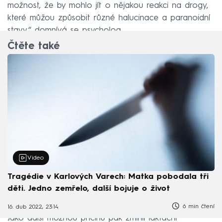
možnost, že by mohlo jít o nějakou reakci na drogy,
které můžou způsobit různé halucinace a paranoidní
stavy,“ domnívá se psycholog.
Čtěte také
Video
Tragédie v Karlových Varech: Matka pobodala tři
děti. Jedno zemřelo, další bojuje o život
6 min čtení
16. dub 2022, 23:14
Jako další možnou příčinu pak zmínil laktační