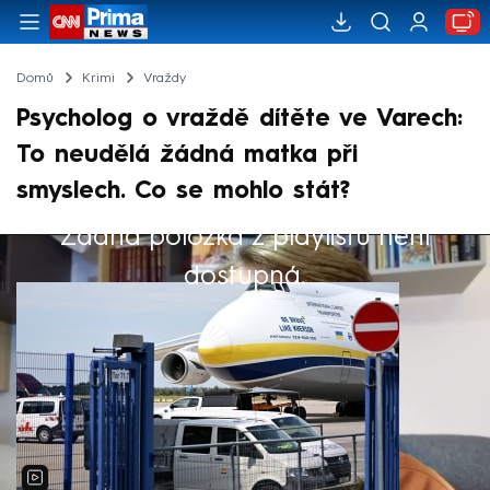
Domů
Krimi
Vraždy
Psycholog o vraždě dítěte ve Varech:
To neudělá žádná matka při
smyslech. Co se mohlo stát?
Žádná položka z playlistu není
Výběr redakce
dostupná.