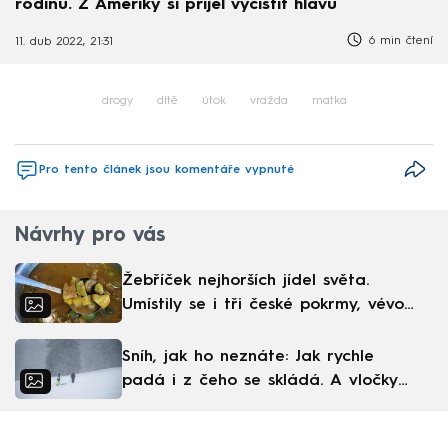
rodinu. Z Ameriky si přijel vyčistit hlavu
6 min čtení
11. dub 2022, 21:31
drogy
dítě
útok
vražda
matka
Pro tento článek jsou komentáře vypnuté
Návrhy pro vás
Žebříček nejhorších jídel světa.
Umístily se i tři české pokrmy, vévodí
skandinávská kuchyně
Sníh, jak ho neznáte: Jak rychle
padá i z čeho se skládá. A vločky
nejsou bílé