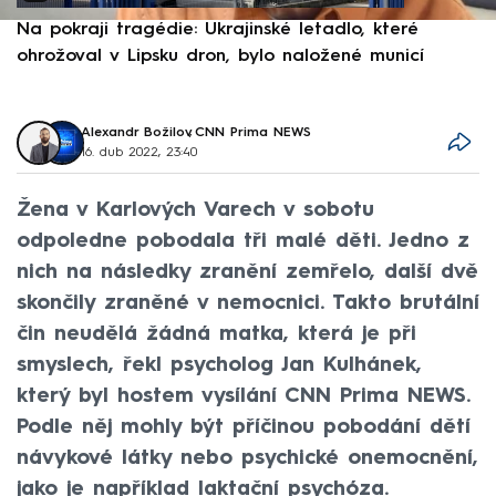
Na pokraji tragédie: Ukrajinské letadlo, které
P
ohrožoval v Lipsku dron, bylo naložené municí
e
Alexandr Božilov
,
CNN Prima NEWS
16. dub 2022, 23:40
Žena v Karlových Varech v sobotu
odpoledne pobodala tři malé děti. Jedno z
nich na následky zranění zemřelo, další dvě
skončily zraněné v nemocnici. Takto brutální
čin neudělá žádná matka, která je při
smyslech, řekl psycholog Jan Kulhánek,
který byl hostem vysílání CNN Prima NEWS.
Podle něj mohly být příčinou pobodání dětí
návykové látky nebo psychické onemocnění,
jako je například laktační psychóza.