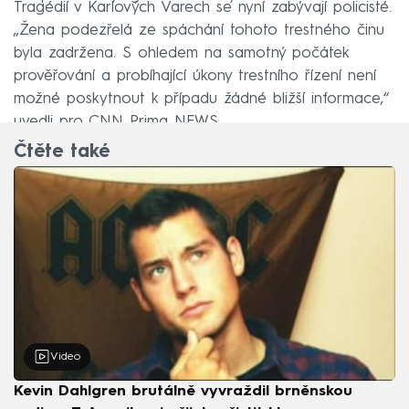
Tragédií v Karlových Varech se nyní zabývají policisté.
„Žena podezřelá ze spáchání tohoto trestného činu
byla zadržena. S ohledem na samotný počátek
prověřování a probíhající úkony trestního řízení není
možné poskytnout k případu žádné bližší informace,“
uvedli pro CNN Prima NEWS.
Čtěte také
Video
Kevin Dahlgren brutálně vyvraždil brněnskou