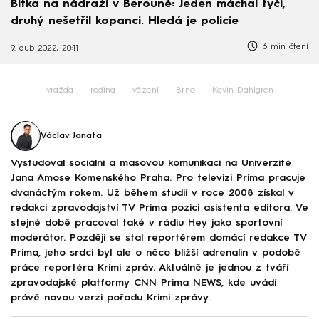
Bitka na nádraží v Berouně: Jeden máchal tyčí,
druhý nešetřil kopanci. Hledá je policie
6 min čtení
9. dub 2022, 20:11
vražda
rodina
vězení
Brno
Kevin Dahlgren
Václav Janata
Vystudoval sociální a masovou komunikaci na Univerzitě
Jana Amose Komenského Praha. Pro televizi Prima pracuje
dvanáctým rokem. Už během studií v roce 2008 získal v
redakci zpravodajství TV Prima pozici asistenta editora. Ve
stejné době pracoval také v rádiu Hey jako sportovní
moderátor. Později se stal reportérem domácí redakce TV
Prima, jeho srdci byl ale o něco bližší adrenalin v podobě
práce reportéra Krimi zpráv. Aktuálně je jednou z tváří
zpravodajské platformy CNN Prima NEWS, kde uvádí
právě novou verzi pořadu Krimi zprávy.