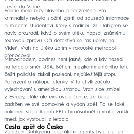
cestě do Vídně.
Policie měla brzy hlavního podezřelého. Pro
kriminalisty nebylo složité zjistit od sousedů informace
o mladém studentovi, který s rodinou žil. Dahlgren se
navíc prozradil, když o svém útěku napsal známému
textovou zprávu. Oči detektivů se tak upřely na
Vídeň. Vrah na útěku zatím v rakouské metropoli
přenocoval.
Mimochodem, dodnes není jasné, kde a kdy nasedl
na letadlo směr USA. Během mezikontinentálního letu
čeští policisté získali poslední, nejdůležitější stopu.
Potvrzení o nákupu letenky. V tu chvíli začalo
vyjednávání s americkou stranou. Vrah sice zmizel
z Evropy, stále ale existovala šance, že bude
zadržen ve své domovině a vydán zpět. To se také
nakonec stalo. Agenti FBI čtyřnásobného vraha zatkli
hned, jak vystoupil z letadla.
Cesta zpět do Česka
Zadržení Dahlgrena federálními agenty byla ale jen