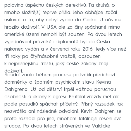
polovina úspěchu českých detektivů. Ta druhá, o
mnoho složitější, teprve přišla. Jeho obhájce začal
usilovat o to, aby nebyl vydán do Česka. U nás mu
hrozilo doživotí. V USA ale za činy spáchané mimo
americké území nemohl být souzen. Po dvou letech
vyjednávání právníků i diplomatů byl do Česka
nakonec vydán a v červenci roku 2016, tedy více než
tři roky po čtyřnásobné vraždě, odsouzen
k nejpřísnějšímu trestu, jaký české zákony znají –
doživotí.
Soudní znalci během procesu potvrdili předchozí
domněnky o špatném psychickém stavu Kevina
Dahlgrena. Už od dětství trpěl vážnou poruchou
osobnosti a sklony k agresi. Brutální vraždy měl ale
podle posudků spáchat příčetný. Přísný rozsudek tak
nezvrátilo ani následné odvolání. Kevin Dahlgren se
proto rozhodl pro jiné, mnohem fatálnější řešení své
situace. Po dvou letech strávených ve Valdické