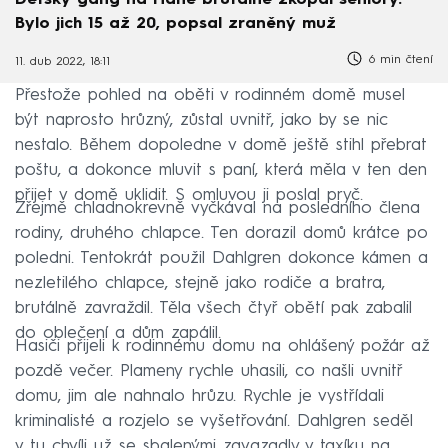
Dětský gang na Hané brutálně zkopal seniory.
Bylo jich 15 až 20, popsal zraněný muž
6 min čtení
11. dub 2022, 18:11
Přestože pohled na oběti v rodinném domě musel
být naprosto hrůzný, zůstal uvnitř, jako by se nic
nestalo. Během dopoledne v domě ještě stihl přebrat
poštu, a dokonce mluvit s paní, která měla v ten den
přijet v domě uklidit. S omluvou ji poslal pryč.
Zřejmě chladnokrevně vyčkával na posledního člena
rodiny, druhého chlapce. Ten dorazil domů krátce po
poledni. Tentokrát použil Dahlgren dokonce kámen a
nezletilého chlapce, stejně jako rodiče a bratra,
brutálně zavraždil. Těla všech čtyř obětí pak zabalil
do oblečení a dům zapálil.
Hasiči přijeli k rodinnému domu na ohlášený požár až
pozdě večer. Plameny rychle uhasili, co našli uvnitř
domu, jim ale nahnalo hrůzu. Rychle je vystřídali
kriminalisté a rozjelo se vyšetřování. Dahlgren seděl
v tu chvíli už se sbalenými zavazadly v taxíku na