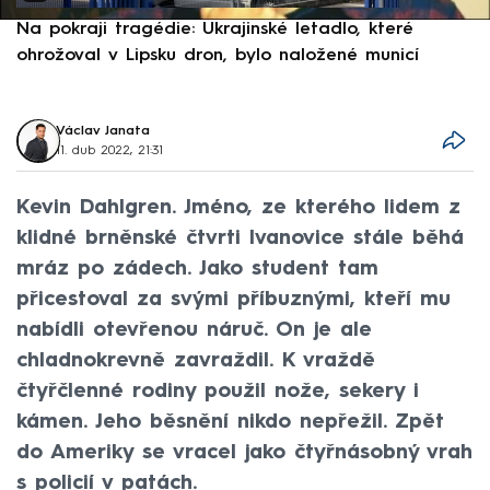
Na pokraji tragédie: Ukrajinské letadlo, které
P
ohrožoval v Lipsku dron, bylo naložené municí
e
Václav Janata
11. dub 2022, 21:31
Kevin Dahlgren. Jméno, ze kterého lidem z
klidné brněnské čtvrti Ivanovice stále běhá
mráz po zádech. Jako student tam
přicestoval za svými příbuznými, kteří mu
nabídli otevřenou náruč. On je ale
chladnokrevně zavraždil. K vraždě
čtyřčlenné rodiny použil nože, sekery i
kámen. Jeho běsnění nikdo nepřežil. Zpět
do Ameriky se vracel jako čtyřnásobný vrah
s policií v patách.