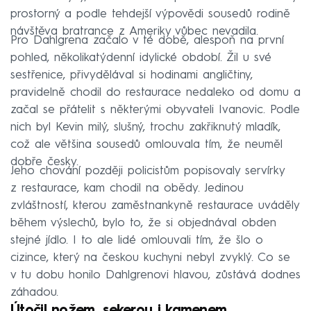
prostorný a podle tehdejší výpovědi sousedů rodině
návštěva bratrance z Ameriky vůbec nevadila.
Pro Dahlgrena začalo v té době, alespoň na první
pohled, několikatýdenní idylické období. Žil u své
sestřenice, přivydělával si hodinami angličtiny,
pravidelně chodil do restaurace nedaleko od domu a
začal se přátelit s některými obyvateli Ivanovic. Podle
nich byl Kevin milý, slušný, trochu zakřiknutý mladík,
což ale většina sousedů omlouvala tím, že neuměl
dobře česky.
Jeho chování později policistům popisovaly servírky
z restaurace, kam chodil na obědy. Jedinou
zvláštností, kterou zaměstnankyně restaurace uváděly
během výslechů, bylo to, že si objednával obden
stejné jídlo. I to ale lidé omlouvali tím, že šlo o
cizince, který na českou kuchyni nebyl zvyklý. Co se
v tu dobu honilo Dahlgrenovi hlavou, zůstává dodnes
záhadou.