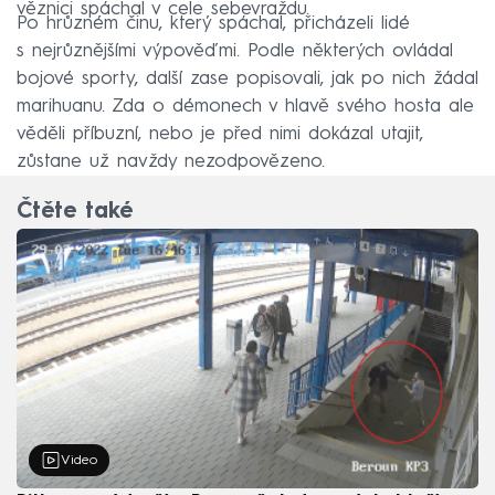
věznici spáchal v cele sebevraždu.
Po hrůzném činu, který spáchal, přicházeli lidé
s nejrůznějšími výpověďmi. Podle některých ovládal
bojové sporty, další zase popisovali, jak po nich žádal
marihuanu. Zda o démonech v hlavě svého hosta ale
věděli příbuzní, nebo je před nimi dokázal utajit,
zůstane už navždy nezodpovězeno.
Čtěte také
Video