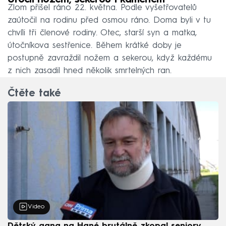
Útočil nožem, sekerou i kamenem
Zlom přišel ráno 22. května. Podle vyšetřovatelů
zaútočil na rodinu před osmou ráno. Doma byli v tu
chvíli tři členové rodiny. Otec, starší syn a matka,
útočníkova sestřenice. Během krátké doby je
postupně zavraždil nožem a sekerou, když každému
z nich zasadil hned několik smrtelných ran.
Čtěte také
Video