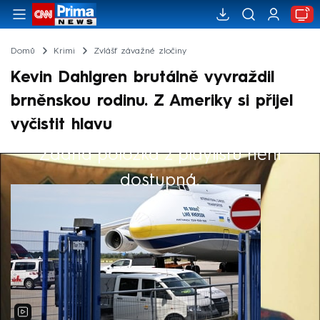
Domů
Krimi
Zvlášť závažné zločiny
Kevin Dahlgren brutálně vyvraždil
brněnskou rodinu. Z Ameriky si přijel
vyčistit hlavu
Žádná položka z playlistu není
Výběr redakce
dostupná.