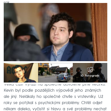
rok.
10 fotografií
Velká část vyráží na společné dovolené plné večírků.
Kevin byl podle pozdějších výpovědí jeho známých
ale jiný. Nelákaly ho společné chvíle s vrstevníky. Už
roky se potýkal s psychickými problémy. Chtěl odjet
někam daleko, vyčistit si hlavu a své problémy nechat