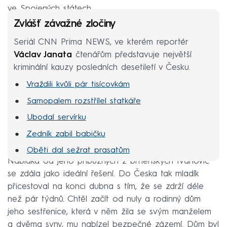
ve Spojených státech.
Zvlášť závažné zločiny
Seriál CNN Prima NEWS, ve kterém reportér
Václav Janata
čtenářům představuje největší
kriminální kauzy posledních desetiletí v Česku.
Vraždili kvůli pár tisícovkám
Samopalem rozstřílel statkáře
Ubodal servírku
Zedník zabil babičku
Oběti dal sežrat prasatům
Nabídka od jeho příbuzných z brněnských Ivanovic
Zavraždil nevlastní dcery
se zdála jako ideální řešení. Do Česka tak mladík
Devět dní žil s mrtvolami
přicestoval na konci dubna s tím, že se zdrží déle
než pár týdnů. Chtěl začít od nuly a rodinný dům
jeho sestřenice, která v něm žila se svým manželem
a dvěma syny, mu nabízel bezpečné zázemí. Dům byl