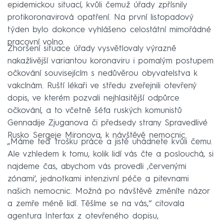
epidemickou situací, kvůli čemuž úřady zpřísnily
protikoronavirová opatření. Na první listopadový
týden bylo dokonce vyhlášeno celostátní mimořádné
pracovní volno.
Zhoršení situace úřady vysvětlovaly výrazně
nakažlivější variantou koronaviru i pomalým postupem
očkování souvisejícím s nedůvěrou obyvatelstva k
vakcínám. Ruští lékaři ve středu zveřejnili otevřený
dopis, ve kterém pozvali nejhlasitější odpůrce
očkování, a to včetně šéfa ruských komunistů
Gennadije Zjuganova či předsedy strany Spravedlivé
Rusko Sergeje Mironova, k návštěvě nemocnic.
„Máme teď trošku práce a jistě uhádnete kvůli čemu.
Ale vzhledem k tomu, kolik lidí vás čte a poslouchá, si
najdeme čas, abychom vás provedli ‚červenými
zónami‘, jednotkami intenzivní péče a pitevnami
našich nemocnic. Možná po návštěvě změníte názor
a zemře méně lidí. Těšíme se na vás,“ citovala
agentura Interfax z otevřeného dopisu,