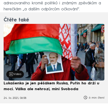
adresovaného kromě politiků i známým zpěvákům a
herečkám „a dalším odpůrcům očkování“.
Čtěte také
Video
Lukašenko je jen pěšákem Ruska, Putin ho drží u
moci. Válka ale nehrozí, míní Svoboda
6 min čtení
24. lis 2021, 06:58