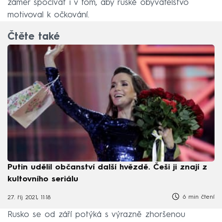
záměr spočívat i v tom, aby ruské obyvatelstvo
motivoval k očkování.
Čtěte také
Putin udělil občanství další hvězdě. Češi ji znají z
kultovního seriálu
6 min čtení
27. říj 2021, 11:18
Rusko se od září potýká s výrazně zhoršenou