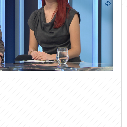
m, že začíná nová etapa, řekl ke složení
a Okamury při návštěvě Slovenska člen
Rajchl (PRO, zvolen za SPD). Řada
ostřelovala jeho rozhodnutí s tím, že v
tváře z rodící se koalice. Poslankyně a
na Demetrashvili (Piráti) varovala před
 strany šéfa SPD.