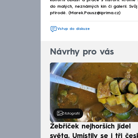
do malých, neznámých kin či galerií. Svů
přírodě. (Marek.Pausz@iprima.cz)
Vstup do diskuze
Návrhy pro vás
5
fotografií
Žebříček nejhorších jídel
světa. Umístily se i tři čes