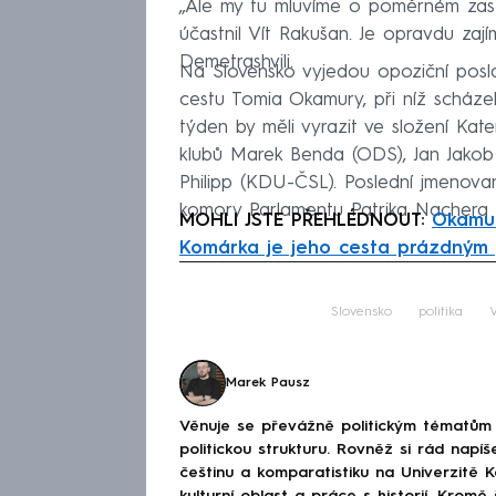
„Ale my tu mluvíme o poměrném zast
účastnil Vít Rakušan. Je opravdu zajím
Demetrashvili.
Na Slovensko vyjedou opoziční posla
cestu Tomia Okamury, při níž scháze
týden by měli vyrazit ve složení Ka
klubů Marek Benda (ODS), Jan Jako
Philipp (KDU-ČSL). Poslední jmenovan
komory Parlamentu Patrika Nachera
MOHLI JSTE PŘEHLÉDNOUT:
Okamur
Komárka je jeho cesta prázdným
Fa
Slovensko
politika
Marek Pausz
Věnuje se převážně politickým tématům 
politickou strukturu. Rovněž si rád napíš
češtinu a komparatistiku na Univerzitě K
kulturní oblast a práce s historií. Krom