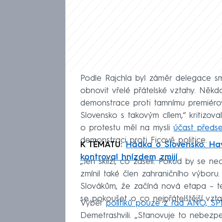
Podle Rajchla byl záměr delegace s
obnovit vřelé přátelské vztahy. Někd
demonstrace proti tamnímu premiéro
Slovensko s takovým cílem,“ kritizov
o protestu měl na mysli
účast předs
demonstraci proti Ficově politice.
K TÉMATU:
Hádka o Slovensko. Hav
kontroval hnízdem zmijí
„Jen sklízí, co zaseli. Pokud by se ne
zmínil také člen zahraničního výboru
Slovákům, že začíná nová etapa – 
se pokoušet o co nejpřátelštější vztah
Výběr
politiků pouze z řad ANO, SP
Demetrashvili. „Stanovuje to nebezpe