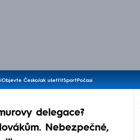
í
Objevte Česko
Jak ušetřit
Sport
Počasí
murovy delegace?
Slovákům. Nebezpečné,