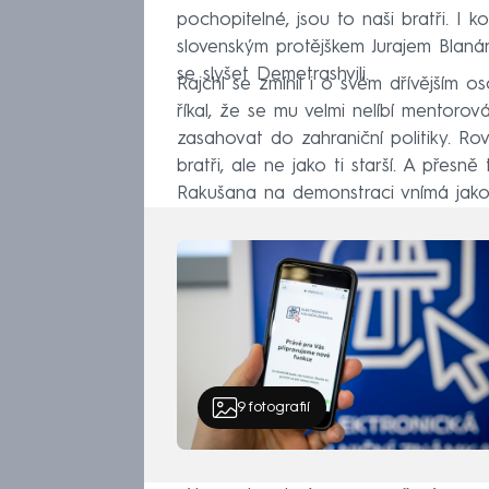
pochopitelné, jsou to naši bratři. I k
slovenským protějškem Jurajem Blanár
se slyšet Demetrashvili.
Rajchl se zmínil i o svém dřívějším 
říkal, že se mu velmi nelíbí mentorov
zasahovat do zahraniční politiky. Rov
bratři, ale ne jako ti starší. A pře
Rakušana na demonstraci vnímá jako 
9
fotografií