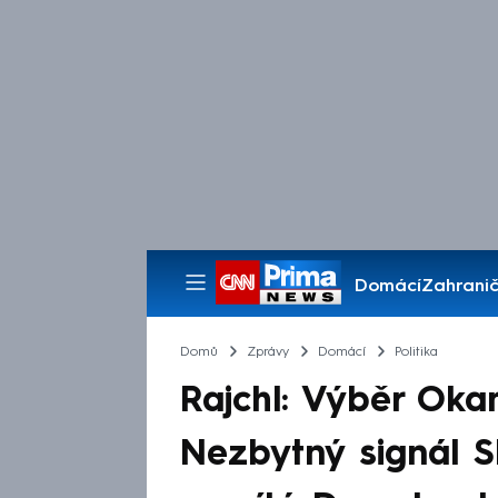
Domácí
Zahranič
Pořady
Domů
Zprávy
Domácí
Politika
Rajchl: Výběr Oka
Nezbytný signál 