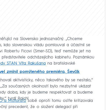
měřující na Slovensko jednoznačný. „Chceme
o, kdo slovenskou vládu pomlouval a účastnil se
vi Robertu Ficovi (Smer-SD), teď nemůže jet na
al představitele odcházejícího kabinetu. Poznámkou
edy STAN Víta Rakušana
na bratislavské
el zmínil pomýleného premiéra, Ševčík
chovali aktivisticky, něco takového by se nestalo,“
. „Za současných okolností bylo nezbytné ukázat
tedy doba, kdy je budeme respektovat a budeme
y,“ tvrdí Rajchl.
D a Motoristů
sobě oproti tomu ostře kritizovala
čný precedent, že o složení delegací při