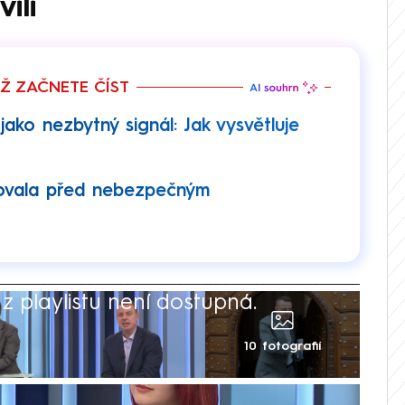
ili
EŽ ZAČNETE ČÍST
ako nezbytný signál: Jak vysvětluje
rovala před nebezpečným
 playlistu není dostupná.
10 fotografií