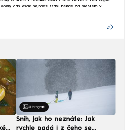
j volný čas však nejradši tráví někde za městem v
31
fotografií
Sníh, jak ho neznáte: Jak
ké
rychle padá i z čeho se