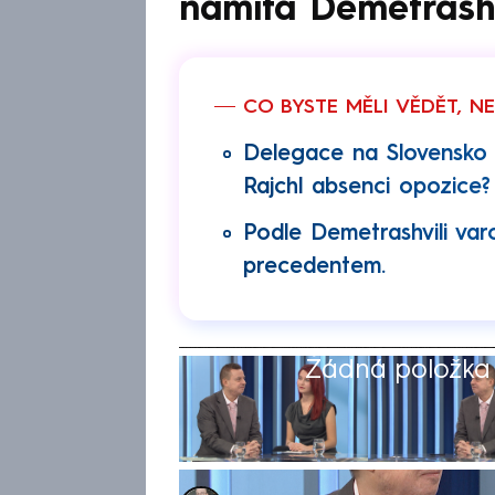
namítá Demetrashv
CO BYSTE MĚLI VĚDĚT, N
Delegace na Slovensko j
Rajchl absenci opozice?
Podle Demetrashvili va
precedentem.
Žádná položka z