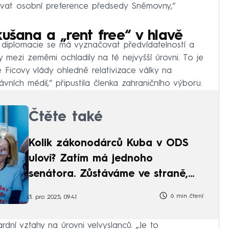
vat osobní preference předsedy Sněmovny,“
kušana a „rent free“ v hlavě
 diplomacie se má vyznačovat předvídatelností a
y mezi zeměmi ochladily na té nejvyšší úrovni. To je
 Ficovy vlády ohledně relativizace války na
ávních médií,“ připustila členka zahraničního výboru.
Čtěte také
Kolik zákonodárců Kuba v ODS
uloví? Zatím má jednoho
senátora. Zůstáváme ve straně,
hlásí další
6 min čtení
3. pro 2025, 09:41
dní vztahy na úrovni velvyslanců. „Je to