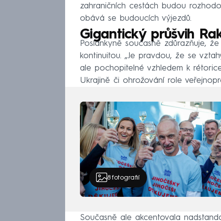
zahraničních cestách budou rozhodo
obává se budoucích výjezdů.
Gigantický průšvih Ra
Poslankyně současně zdůrazňuje, že
kontinuitou. „Je pravdou, že se vztah
ale pochopitelné vzhledem k rétorice
Ukrajině či ohrožování role veřejnopr
8
fotografií
Současně ale akcentovala nadstandar