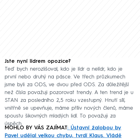
Jste nyní lídrem opozice?
Teď bych nerozlišoval, kdo je lídr a nelídr, kdo je
první nebo druhý na pásce. Ve třech průzkumech
jsme byli za ODS, ve dvou před ODS. Za důležitější
než čísla považuji pozorovat trendy. A ten trend je u
STAN za posledního 2,5 roku vzestupný. Hnutí sílí,
vnitřně se upevňuje, máme příliv nových členů, máme
spoustu šikovných mladých lidí. To považuji za
úspěch.
MOHLO BY VÁS ZAJÍMAT
: Ústavní žalobou by
Pavel udělal velkou chybu, tvrdí Klaus. Vládě