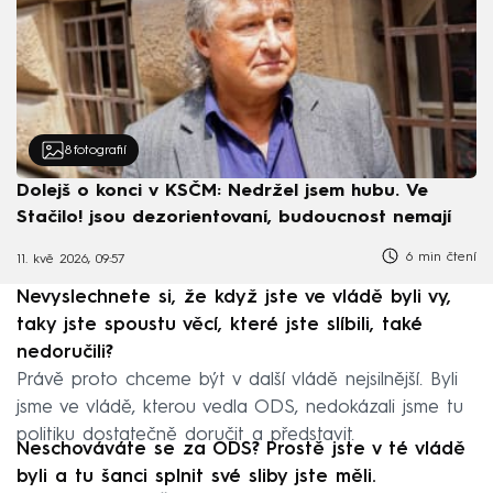
8
fotografií
Dolejš o konci v KSČM: Nedržel jsem hubu. Ve
Stačilo! jsou dezorientovaní, budoucnost nemají
6 min čtení
11. kvě 2026, 09:57
Nevyslechnete si, že když jste ve vládě byli vy,
taky jste spoustu věcí, které jste slíbili, také
nedoručili?
Právě proto chceme být v další vládě nejsilnější. Byli
jsme ve vládě, kterou vedla ODS, nedokázali jsme tu
politiku dostatečně doručit a představit.
Neschováváte se za ODS? Prostě jste v té vládě
byli a tu šanci splnit své sliby jste měli.