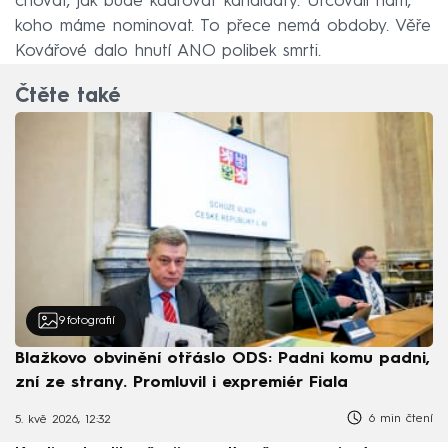
chovat, jak bude kádrovat kandidáty. Určovali nám,
koho máme nominovat. To přece nemá obdoby. Věře
Kovářové dalo hnutí ANO polibek smrti.
Čtěte také
9
fotografií
Blažkovo obvinění otřáslo ODS: Padni komu padni,
zní ze strany. Promluvil i expremiér Fiala
6 min čtení
5. kvě 2026, 12:32