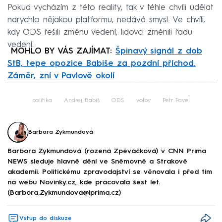
Pokud vycházím z této reality, tak v téhle chvíli udělat
narychlo nějakou platformu, nedává smysl. Ve chvíli,
kdy ODS řešili změnu vedení, lidovci změnili řadu
vedení.
MOHLO BY VÁS ZAJÍMAT:
Špinavý signál z dob
StB, tepe opozice Babiše za pozdní příchod.
Záměr, zní v Pavlově okolí
Failed to fetch
politika
Andrej Babiš
ODS
volby
Petr Pavel
Barbora Zykmundová
Barbora Zykmundová (rozená Zpěváčková) v CNN Prima
NEWS sleduje hlavně dění ve Sněmovně a Strakově
akademii. Politickému zpravodajství se věnovala i před tím
na webu Novinky.cz, kde pracovala šest let.
(Barbora.Zykmundova@iprima.cz)
Vstup do diskuze