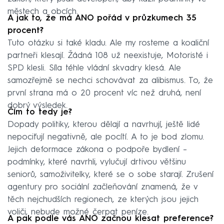
městech a obcích.
A jak to, že má ANO pořád v průzkumech 35
procent?
Tuto otázku si také kladu. Ale my rosteme a koaliční
partneři klesají. Žádná 108 už neexistuje, Motoristé i
SPD klesli. Síla téhle vládní skvadry klesá. Ale
samozřejmě se nechci schovávat za alibismus. To, že
první strana má o 20 procent víc než druhá, není
dobrý výsledek.
Čím to tedy je?
Dopady politiky, kterou dělají a navrhují, ještě lidé
nepociťují negativně, ale pocítí. A to je bod zlomu.
Jejich deformace zákona o podpoře bydlení –
podmínky, které navrhli, vylučují drtivou většinu
seniorů, samoživitelky, které se o sobe starají. Zrušení
agentury pro sociální začleňování znamená, že v
těch nejchudších regionech, ze kterých jsou jejich
voliči, nebude možné čerpat peníze.
A pak podle vás ANO začnou klesat preference?