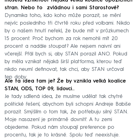
musela vzniknout nějaká velká koalice opozičních
stran. Nebo to zvládnou i sami Starostové?
Dynamika toho, kdo koho může porazit, se mění
nejvíc posledního tři čtvrtě roku před volbami. Nikdo
by o našem hnutí neřekl, že bude mít v průzkumech
15 procent. Proč bychom za rok nemohli mít 20
procent a nadále stoupat? Ale nejsem naivní ani
včerejší. Přál bych si, aby STAN porazil ANO. Pokud
by měla vznikat nějaká širší platforma, kterou teď
nikdo neumí definovat, tak chci, aby STAN určoval
tep doby.
Ale ta idea tam je? Že by vznikla velká koalice
STAN, ODS, TOP 09, lidovci..
Je tady sdílená idea, že musíme udělat tak chytré
politické řešení, abychom byli schopni Andreje Babiše
porazit. Smýšlím o tom tak, že potřebuju silný STAN.
Moje nasazení je primárně dovnitř. A tu zemi
objedeme. Pokud nám stoupají preference po
procentu, tak je to krásné. Spolu teď neexistuje.