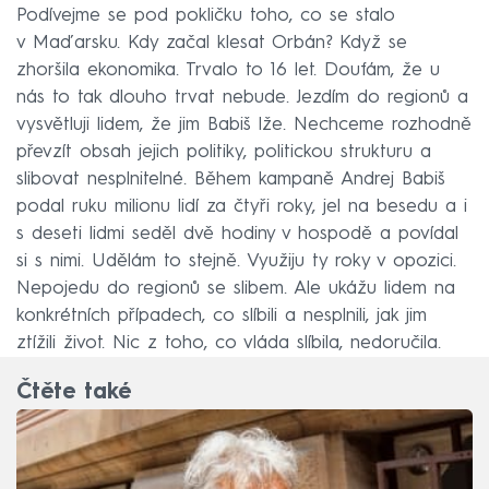
Podívejme se pod pokličku toho, co se stalo
v Maďarsku. Kdy začal klesat Orbán? Když se
zhoršila ekonomika. Trvalo to 16 let. Doufám, že u
nás to tak dlouho trvat nebude. Jezdím do regionů a
vysvětluji lidem, že jim Babiš lže. Nechceme rozhodně
převzít obsah jejich politiky, politickou strukturu a
slibovat nesplnitelné. Během kampaně Andrej Babiš
podal ruku milionu lidí za čtyři roky, jel na besedu a i
s deseti lidmi seděl dvě hodiny v hospodě a povídal
si s nimi. Udělám to stejně. Využiju ty roky v opozici.
Nepojedu do regionů se slibem. Ale ukážu lidem na
konkrétních případech, co slíbili a nesplnili, jak jim
ztížili život. Nic z toho, co vláda slíbila, nedoručila.
Čtěte také