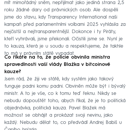
mít mimořádný sněm, nepřijímat jako jediná strana 2,5
roku žádné dary od právnických osob. Ale dospěli
jsme do stavu, kdy Transparency International naši
kampaň před parlamentními volbami 2025 vyhlásila za
nejčistší a nejtransparentnější. Dokonce i ty Piráty,
kteří vyhrávali, jsme překonali. Očistili jsme se. Nyní je
to kauza, která je u soudu a respektujeme, že takhle
to má v právním státě vypadat.
Co říkáte na to, že policie obvinila ministra
spravedlnosti vaší vlády Blažka v bitcoinové
kauze?
Jsem rád, že žiji ve státě, kdy systém jako takový
funguje padni komu padni. Obviněn může být i bývalý
ministr. A to je vše, co k tomu teď řeknu. Nikdy se
nebudu dopouštět toho, abych říkal, že je to politická
objednávka, politická kauza. Pavel Blažek má
možnost se obhájit a prokázat svoji nevinu, jako
každý. Nebudu dělat to, co předvádí Andrej Babiš u
Čapího hnízda.