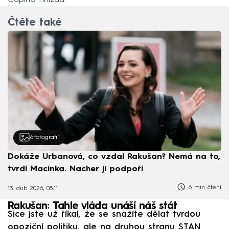
Čtěte také
6
fotografií
Dokáže Urbanová, co vzdal Rakušan? Nemá na to,
tvrdí Macinka. Nacher ji podpoří
6 min čtení
13. dub 2026, 05:11
Rakušan: Tahle vláda unáší náš stát
Sice jste už říkal, že se snažíte dělat tvrdou
opoziční politiku, ale na druhou stranu STAN