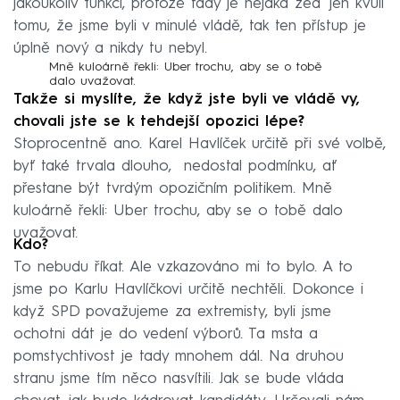
jakoukoliv funkci, protože tady je nějaká zeď jen kvůli
tomu, že jsme byli v minulé vládě, tak ten přístup je
úplně nový a nikdy tu nebyl.
Mně kuloárně řekli: Uber trochu, aby se o tobě
dalo uvažovat.
Takže si myslíte, že když jste byli ve vládě vy,
chovali jste se k tehdejší opozici lépe?
Stoprocentně ano. Karel Havlíček určitě při své volbě,
byť také trvala dlouho, nedostal podmínku, ať
přestane být tvrdým opozičním politikem. Mně
kuloárně řekli: Uber trochu, aby se o tobě dalo
uvažovat.
Kdo?
To nebudu říkat. Ale vzkazováno mi to bylo. A to
jsme po Karlu Havlíčkovi určitě nechtěli. Dokonce i
když SPD považujeme za extremisty, byli jsme
ochotni dát je do vedení výborů. Ta msta a
pomstychtivost je tady mnohem dál. Na druhou
stranu jsme tím něco nasvítili. Jak se bude vláda