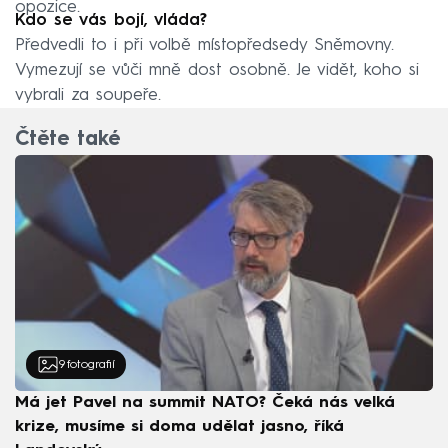
opozice.
Kdo se vás bojí, vláda?
Předvedli to i při volbě místopředsedy Sněmovny.
Vymezují se vůči mně dost osobně. Je vidět, koho si
vybrali za soupeře.
Čtěte také
9
fotografií
Má jet Pavel na summit NATO? Čeká nás velká
krize, musíme si doma udělat jasno, říká