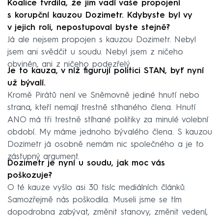
Koalice tvrdila, že jim vadí vaše propojení
s korupční kauzou Dozimetr. Kdybyste byl vy
v jejich roli, nepostupoval byste stejně?
Já ale nejsem propojen s kauzou Dozimetr. Nebyl
jsem ani svědčit u soudu. Nebyl jsem z ničeho
obviněn, ani z ničeho podezřelý.
Je to kauza, v níž figurují politici STAN, byť nyní
už bývalí.
Kromě Pirátů není ve Sněmovně jediné hnutí nebo
strana, kteří nemají trestně stíhaného člena. Hnutí
ANO má tři trestně stíhané politiky za minulé volební
období. My máme jednoho bývalého člena. S kauzou
Dozimetr já osobně nemám nic společného a je to
zástupný argument.
Dozimetr je nyní u soudu, jak moc vás
poškozuje?
O té kauze vyšlo asi 30 tisíc mediálních článků.
Samozřejmě nás poškodila. Museli jsme se tím
dopodrobna zabývat, změnit stanovy, změnit vedení,