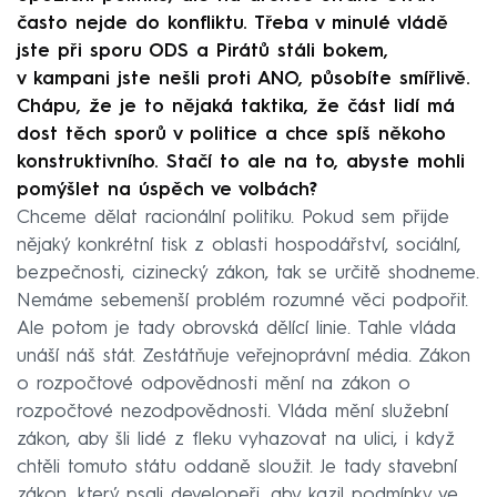
často nejde do konfliktu. Třeba v minulé vládě
jste při sporu ODS a Pirátů stáli bokem,
v kampani jste nešli proti ANO, působíte smířlivě.
Chápu, že je to nějaká taktika, že část lidí má
dost těch sporů v politice a chce spíš někoho
konstruktivního. Stačí to ale na to, abyste mohli
pomýšlet na úspěch ve volbách?
Chceme dělat racionální politiku. Pokud sem přijde
nějaký konkrétní tisk z oblasti hospodářství, sociální,
bezpečnosti, cizinecký zákon, tak se určitě shodneme.
Nemáme sebemenší problém rozumné věci podpořit.
Ale potom je tady obrovská dělící linie. Tahle vláda
unáší náš stát. Zestátňuje veřejnoprávní média. Zákon
o rozpočtové odpovědnosti mění na zákon o
rozpočtové nezodpovědnosti. Vláda mění služební
zákon, aby šli lidé z fleku vyhazovat na ulici, i když
chtěli tomuto státu oddaně sloužit. Je tady stavební
zákon, který psali developeři, aby kazil podmínky ve