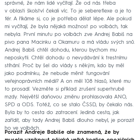
správné, že nám lidé vyčítají. Že od nás třeba
v oblasti školství čekali víc. To je sebereflexe a je to
fér. A říkáme si, co je potřeba dělat lépe. Ale pokud
mi vyčítají, že byla nějaká možnost po volbách, tak
nebyla. První minutu po volbách zve Andrej Babiš na
pivo pana Macinku a Okamuru a má vládu svých snů.
Andrej Babiš chtěl dohodu, kterou bychom mu
neposkytli. Chtěl dohodu o nevydávání k trestnímu
stíhání. Proč by šel do vlády s někým, kdo by měl
jako podmínku, že nebude měnit fungování
veřejnoprávních médií? A on měl 108 hlasů, které mu
to prosadí. Vezměte si příklad zrušení superhrubé
mzdy. Největší daňovou změnu prohlasovala ANO,
SPD a ODS. Totéž, co se stalo ČSSD, by čekalo nás.
Byla by to cesta do zatracení. Jediná cesta, jak
zařídit, aby tady Andrej Babiš dlouho nebyl, je porazit
ho ve volbách.
Porazit Andreje Babiše ale znamená, že by