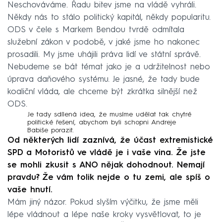
Neschováváme. Řadu bitev jsme na vládě vyhráli.
Někdy nás to stálo politický kapitál, někdy popularitu.
ODS v čele s Markem Bendou tvrdě odmítala
služební zákon v podobě, v jaké jsme ho nakonec
prosadili. My jsme uhájili práva lidí ve státní správě.
Nebudeme se bát témat jako je a udržitelnost nebo
úprava daňového systému. Je jasné, že tady bude
koaliční vláda, ale chceme být zkrátka silnější než
ODS.
Je tady sdílená idea, že musíme udělat tak chytré
politické řešení, abychom byli schopni Andreje
Babiše porazit.
Od některých lidí zaznívá, že účast extremistické
SPD a Motoristů ve vládě je i vaše vina. Že jste
se mohli zkusit s ANO nějak dohodnout. Nemají
pravdu? Že vám tolik nejde o tu zemi, ale spíš o
vaše hnutí.
Mám jiný názor. Pokud slyším výčitku, že jsme měli
lépe vládnout a lépe naše kroky vysvětlovat, to je