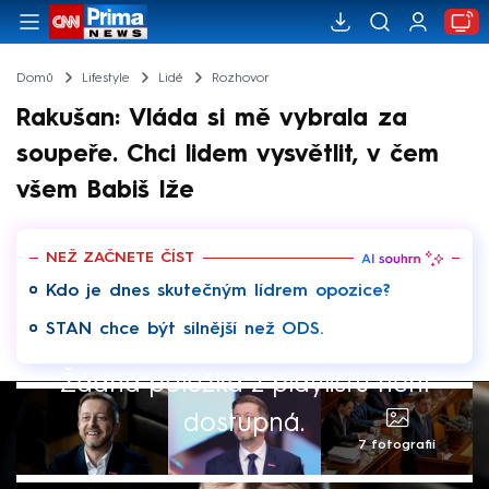
Domů
Lifestyle
Lidé
Rozhovor
Rakušan: Vláda si mě vybrala za
soupeře. Chci lidem vysvětlit, v čem
všem Babiš lže
NEŽ ZAČNETE ČÍST
Kdo je dnes skutečným lídrem opozice?
STAN chce být silnější než ODS.
Žádná položka z playlistu není
dostupná.
7 fotografií