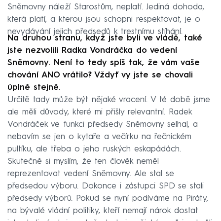
Sněmovny náleží Starostům, neplatí. Jediná dohoda,
která platí, a kterou jsou schopni respektovat, je o
nevydávání jejich předsedů k trestnímu stíhání.
Na druhou stranu, když jste byli ve vládě, také
jste nezvolili Radka Vondráčka do vedení
Sněmovny. Není to tedy spíš tak, že vám vaše
chování ANO vrátilo? Vždyť vy jste se chovali
úplně stejně.
Určitě tady může být nějaké vracení. V té době jsme
ale měli důvody, které mi přišly relevantní. Radek
Vondráček ve funkci předsedy Sněmovny selhal, a
nebavím se jen o kytaře a večírku na řečnickém
pultíku, ale třeba o jeho ruských eskapádách.
Skutečně si myslím, že ten člověk neměl
reprezentovat vedení Sněmovny. Ale stal se
předsedou výboru. Dokonce i zástupci SPD se stali
předsedy výborů. Pokud se nyní podíváme na Piráty,
na bývalé vládní politiky, kteří nemají nárok dostat