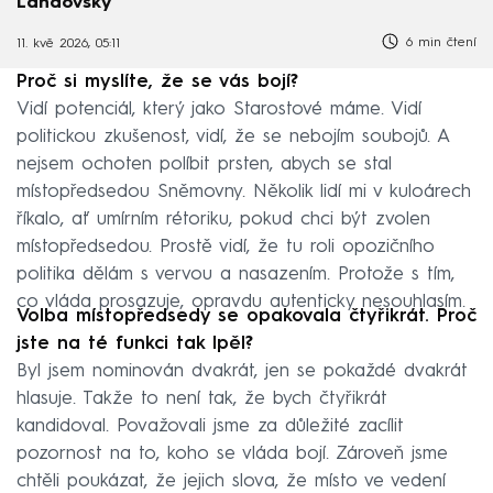
Landovský
6 min čtení
11. kvě 2026, 05:11
Proč si myslíte, že se vás bojí?
Vidí potenciál, který jako Starostové máme. Vidí
politickou zkušenost, vidí, že se nebojím soubojů. A
nejsem ochoten políbit prsten, abych se stal
místopředsedou Sněmovny. Několik lidí mi v kuloárech
říkalo, ať umírním rétoriku, pokud chci být zvolen
místopředsedou. Prostě vidí, že tu roli opozičního
politika dělám s vervou a nasazením. Protože s tím,
co vláda prosazuje, opravdu autenticky nesouhlasím.
Volba místopředsedy se opakovala čtyřikrát. Proč
jste na té funkci tak lpěl?
Byl jsem nominován dvakrát, jen se pokaždé dvakrát
hlasuje. Takže to není tak, že bych čtyřikrát
kandidoval. Považovali jsme za důležité zacílit
pozornost na to, koho se vláda bojí. Zároveň jsme
chtěli poukázat, že jejich slova, že místo ve vedení