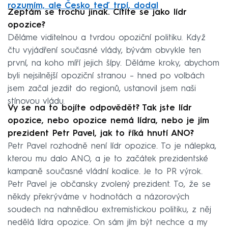
rozumím, ale Česko teď trpí, dodal
Zeptám se trochu jinak. Cítíte se jako lídr
opozice?
Děláme viditelnou a tvrdou opoziční politiku. Když
čtu vyjádření současné vlády, bývám obvykle ten
první, na koho míří jejich šípy. Děláme kroky, abychom
byli nejsilnější opoziční stranou – hned po volbách
jsem začal jezdit do regionů, ustanovil jsem naši
stínovou vládu.
Vy se na to bojíte odpovědět? Tak jste lídr
opozice, nebo opozice nemá lídra, nebo je jím
prezident Petr Pavel, jak to říká hnutí ANO?
Petr Pavel rozhodně není lídr opozice. To je nálepka,
kterou mu dalo ANO, a je to začátek prezidentské
kampaně současné vládní koalice. Je to PR výrok.
Petr Pavel je občansky zvolený prezident. To, že se
někdy překrýváme v hodnotách a názorových
soudech na nahnědlou extremistickou politiku, z něj
nedělá lídra opozice. On sám jím být nechce a my