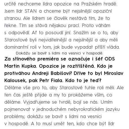
určitě nechceme lídra opozice na Pražském hradě.
Jsem lídr STAN a chceme být nejsilnější opoziční
stranou. Ale lídrem se člověk nestává tím, že to
řekne. Tím se stává nějakou prací. Proto váhám
s odpovědí. Ať to posoudí jiní. Snažím se o to, aby
Starostové byli nejviditelnější a nejsilnější a aby měli
dominantní roli v tom, jak bude vypadat příští vláda.
Dokážu se bavit s lidmi na vesnici v hospodě.
Za stínového premiéra se označuje i šéf ODS
Martin Kupka. Opozice je roztříštěná. Kdo je
protiváhou Andreji Babišovi? Dříve to byl Miroslav
Kalousek, pak Petr Fiala. Kdo to je teď?
Děláme vše pro to, aby Starostové tuhle roli měli. Ale
ten čas ještě přijde a my to prokážeme vším, co
děláme. Vyjadřujeme se tvrdě, bojí se nás. Umím
pojmenovat v jednoduchém nebyrokratickém jazyku
problémy, dokážu se bavit s lidmi na vesnici
v hospodě. A to musí umět ten, kdo chce být lídr