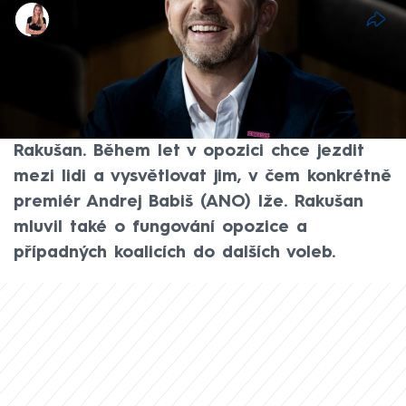
Barbora Zykmundová
12. kvě 2026, 08:21
Nic z toho, co Babišova vláda lidem slíbila,
nedoručila. V rozhovoru pro CNN Prima
NEWS to tvrdí předseda opoziční STAN Vít
Rakušan. Během let v opozici chce jezdit
mezi lidi a vysvětlovat jim, v čem konkrétně
premiér Andrej Babiš (ANO) lže. Rakušan
mluvil také o fungování opozice a
případných koalicích do dalších voleb.