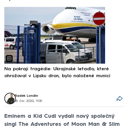
Na pokraji tragédie: Ukrajinské letadlo, které
P
ohrožoval v Lipsku dron, bylo naložené municí
e
Radek Londin
18. čvc 2020, 11:00
Eminem a Kid Cudi vydali nový společný
singl The Adventures of Moon Man & Slim