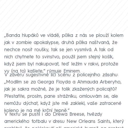
„Banda hlupáků ve vládě, půlka z nás se plouží kolem
jak v zombie apokalypse, druhá půlka naštvaná, že
nechce nosit roušky, tak se jen vysmívá. A tak od
nich chytnete to svinstvo, použil jsem stejný košík,
když jsem byl nakupovat, teď ležím v rakvi, protože
vy (na to) kašlete,“ rýmuje Eminem.
V závěru sugestivně líčí scénu z policejního zásahu:
„Modlím se za Georga Floyda a Ahmauda Arberyho,
jak je sakra možné, že je tolik zkažených policajtů?
Přestaňte, prosím, pane strážníku, omlouvám se, ale
nemůžu dýchat, když jste mě zaklekl, vaše zatracené
koleno je na mé krční tepně.“
V textu se pustil i do Drewa Breese, hvězdy
amerického fotbalu v dresu New Orleans Saints, který