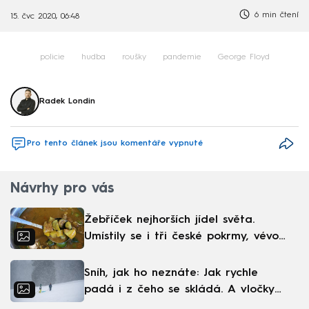
6 min čtení
15. čvc 2020, 06:48
policie
hudba
roušky
pandemie
George Floyd
Radek Londin
Pro tento článek jsou komentáře vypnuté
Návrhy pro vás
Žebříček nejhorších jídel světa.
Umístily se i tři české pokrmy, vévodí
skandinávská kuchyně
Sníh, jak ho neznáte: Jak rychle
padá i z čeho se skládá. A vločky
nejsou bílé