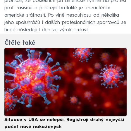
prohlásil, že pokleknutí při americké hymně na protest
proti rasismu a policejní brutalitě je zneuctěním
americké státnosti. Po vlně nesouhlasu od několika
jeho spoluhráčů i dalších profesionálních sportovců se
hned následující den za výrok omluvil.
Čtěte také
Situace v USA se nelepší. Registrují druhý nejvyšší
počet nově nakažených