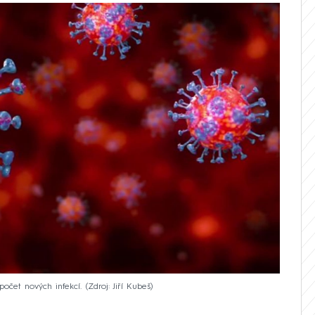
počet nových infekcí.
Zdroj: Jiří Kubeš