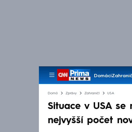
Domácí
Zahranič
Pořady
Domů
Zprávy
Zahraničí
USA
Situace v USA se n
nejvyšší počet n