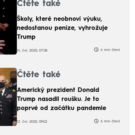
Čtěte také
Školy, které neobnoví výuku,
nedostanou peníze, vyhrožuje
Trump
6 min čtení
14. čvc 2020, 07:08
Čtěte také
Americký prezident Donald
Trump nasadil roušku. Je to
poprvé od začátku pandemie
6 min čtení
12. čvc 2020, 09:02