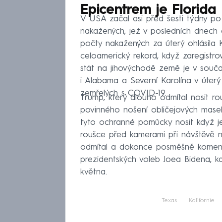
Epicentrem je Florida
V USA začal asi před šesti týdny po
nakažených, jež v posledních dnech 
počty nakažených za úterý ohlásila Ka
celoamerický rekord, když zaregistrov
stát na jihovýchodě země je v souč
i Alabama a Severní Karolína v úterý
zemřelých s COVID-19.
Trump, který dlouho odmítal nosit rou
povinného nošení obličejových masek
tyto ochranné pomůcky nosit když je
roušce před kamerami při návštěvě n
odmítal a dokonce posměšně komen
prezidentských voleb Joea Bidena, kd
května.
Texas
Kalifornie