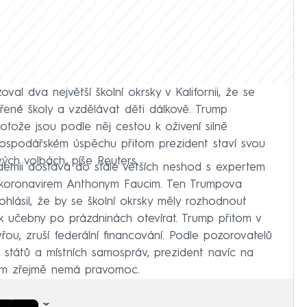
val dva největší školní okrsky v Kalifornii, že se
ené školy a vzdělávat děti dálkově. Trump
otože jsou podle něj cestou k oživení silně
ospodářském úspěchu přitom prezident staví svou
ých volbách, píše Reuters.
demii dostává do stále větších neshod s expertem
 koronavirem Anthonym Faucim. Ten Trumpova
hlásil, že by se školní okrsky měly rozhodnout
k učebny po prázdninách otevírat. Trump přitom v
vřou, zruší federální financování. Podle pozorovatelů
d států a místních samospráv, prezident navíc na
sem zřejmě nemá pravomoc.