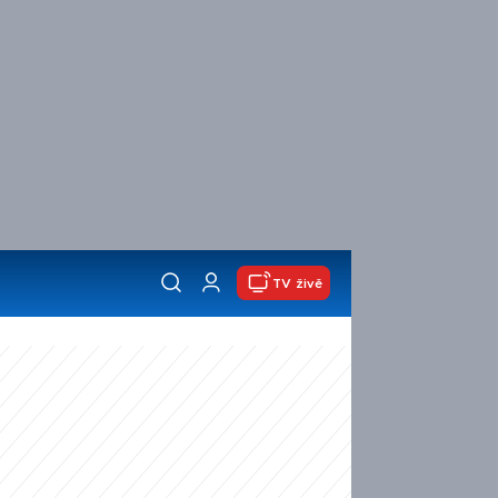
TV živě