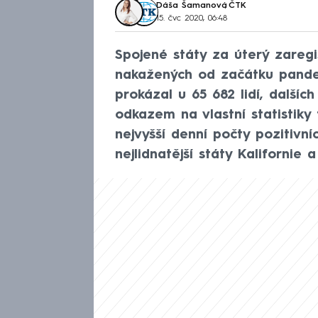
Dáša Šamanová
,
ČTK
15. čvc 2020, 06:48
Spojené státy za úterý zaregi
nakažených od začátku pande
prokázal u 65 682 lidí, dalšíc
odkazem na vlastní statistiky
nejvyšší denní počty pozitivn
nejlidnatější státy Kalifornie a