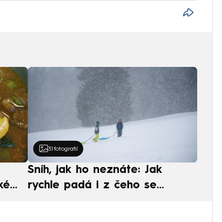
31
fotografií
Sníh, jak ho neznáte: Jak
ké
rychle padá i z čeho se
ská
skládá. A vločky nejsou bílé