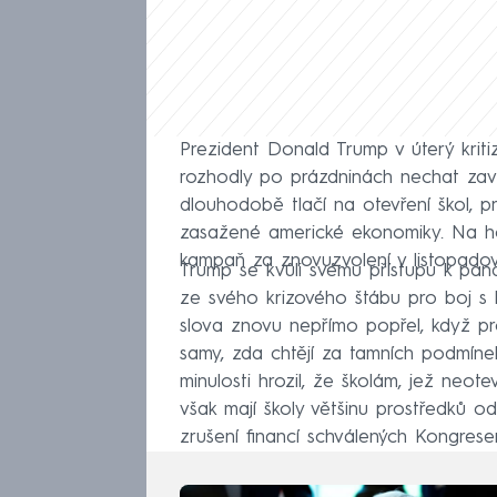
Prezident Donald Trump v úterý kritizo
rozhodly po prázdninách nechat zavř
dlouhodobě tlačí na otevření škol, pr
zasažené americké ekonomiky. Na h
kampaň za znovuzvolení v listopadov
Trump se kvůli svému přístupu k pan
ze svého krizového štábu pro boj s
slova znovu nepřímo popřel, když pro
samy, zda chtějí za tamních podmíne
minulosti hrozil, že školám, jež neote
však mají školy většinu prostředků o
zrušení financí schválených Kongre