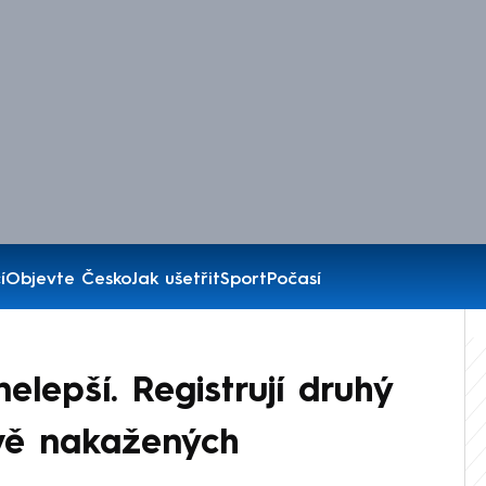
í
Objevte Česko
Jak ušetřit
Sport
Počasí
elepší. Registrují druhý
ově nakažených