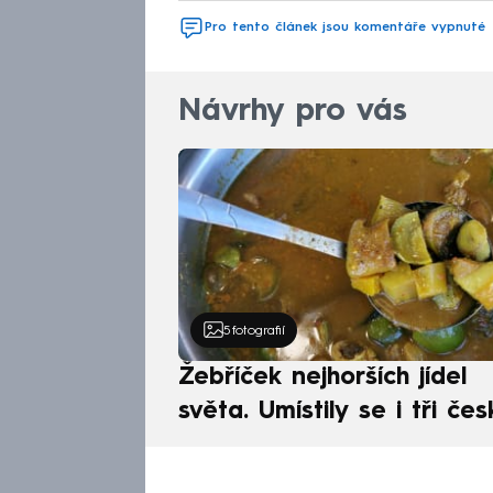
Pro tento článek jsou komentáře vypnuté
Návrhy pro vás
5
fotografií
Žebříček nejhorších jídel
světa. Umístily se i tři čes
pokrmy, vévodí skandináv
kuchyně