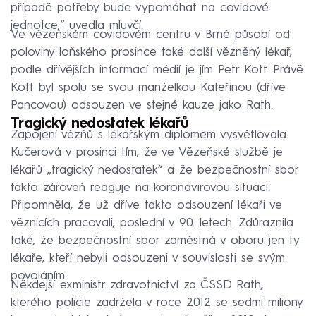
případě potřeby bude vypomáhat na covidové
jednotce,“ uvedla mluvčí.
Ve vězeňském covidovém centru v Brně působí od
poloviny loňského prosince také další vězněný lékař,
podle dřívějších informací médií je jím Petr Kott. Právě
Kott byl spolu se svou manželkou Kateřinou (dříve
Pancovou) odsouzen ve stejné kauze jako Rath.
Tragický nedostatek lékařů
Zapojení vězňů s lékařským diplomem vysvětlovala
Kučerová v prosinci tím, že ve Vězeňské službě je
lékařů „tragický nedostatek“ a že bezpečnostní sbor
takto zároveň reaguje na koronavirovou situaci.
Připomněla, že už dříve takto odsouzení lékaři ve
věznicích pracovali, poslední v 90. letech. Zdůraznila
také, že bezpečnostní sbor zaměstná v oboru jen ty
lékaře, kteří nebyli odsouzeni v souvislosti se svým
povoláním.
Někdejší exministr zdravotnictví za ČSSD Rath,
kterého policie zadržela v roce 2012 se sedmi miliony