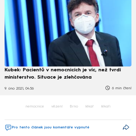
Kubek: Pacientů v nemocnicích je víc, než tvrdí
ministerstvo. Situace je zlehčována
6 min čtení
9. úno 2021, 04:56
nemocnice
vězení
Brno
lékař
lékaři
Pro tento článek jsou komentáře vypnuté