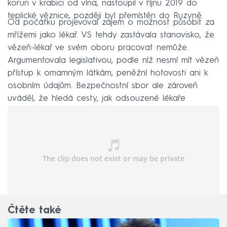
korun v krabici od vína, nastoupil v říjnu 2019 do
teplické věznice, později byl přemístěn do Ruzyně.
Od počátku projevoval zájem o možnost působit za
mřížemi jako lékař. VS tehdy zastávala stanovisko, že
vězeň-lékař ve svém oboru pracovat nemůže.
Argumentovala legislativou, podle níž nesmí mít vězeň
přístup k omamným látkám, peněžní hotovosti ani k
osobním údajům. Bezpečnostní sbor ale zároveň
uváděl, že hledá cesty, jak odsouzené lékaře
zaměstnat ve vězeňských nemocnicích.
Čtěte také