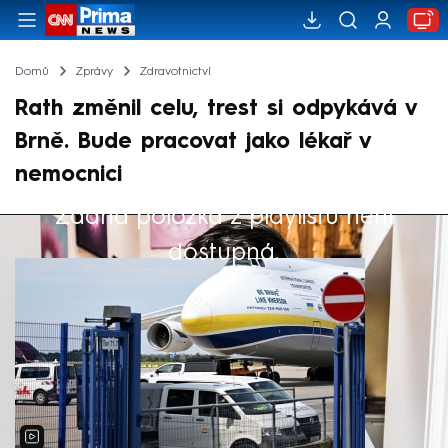
Domů
Zprávy
Zdravotnictví
Rath změnil celu, trest si odpykává v
Brně. Bude pracovat jako lékař v
nemocnici
Žádná položka z playlistu není
Výběr redakce
dostupná.