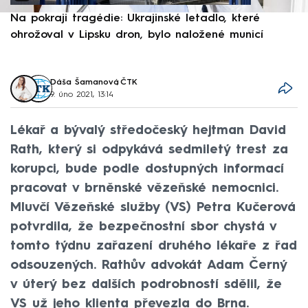
Na pokraji tragédie: Ukrajinské letadlo, které
P
ohrožoval v Lipsku dron, bylo naložené municí
e
Dáša Šamanová
,
ČTK
9. úno 2021, 13:14
Lékař a bývalý středočeský hejtman David
Rath, který si odpykává sedmiletý trest za
korupci, bude podle dostupných informací
pracovat v brněnské vězeňské nemocnici.
Mluvčí Vězeňské služby (VS) Petra Kučerová
potvrdila, že bezpečnostní sbor chystá v
tomto týdnu zařazení druhého lékaře z řad
odsouzených. Rathův advokát Adam Černý
v úterý bez dalších podrobností sdělil, že
VS už jeho klienta převezla do Brna.