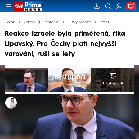
Domů
Zprávy
Zahraničí
Blízký východ
Izrael
Reakce Izraele byla přiměřená, říká
Lipavský. Pro Čechy platí nejvyšší
varování, ruší se lety
Žádná položka z playlistu není
dostupná.
11 fotografií
Lukáš Cigánek
13. čvn 2025, 09:08
Úder Izraele na Írán byl přiměřený. Mám
pro Tel Aviv pochopení, neboť Teherán