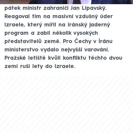
dlouhodobě usiluje o zničení Izraele, řekl v
pátek ministr zahraničí Jan Lipavský.
Reagoval tím na masivní vzdušný úder
Izraele, který mířil na íránský jaderný
program a zabil několik vysokých
představitelů země. Pro Čechy v Íránu
ministerstvo vydalo nejvyšší varování.
Pražské letiště kvůli konfliktu těchto dvou
zemí ruší lety do Izraele.