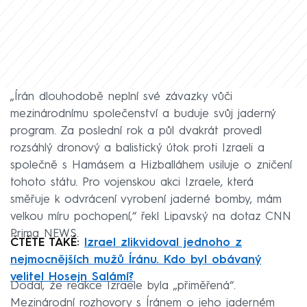
„Írán dlouhodobě neplní své závazky vůči
mezinárodnímu společenství a buduje svůj jaderný
program. Za poslední rok a půl dvakrát provedl
rozsáhlý dronový a balistický útok proti Izraeli a
společně s Hamásem a Hizballáhem usiluje o zničení
tohoto státu. Pro vojenskou akci Izraele, která
směřuje k odvrácení vyrobení jaderné bomby, mám
velkou míru pochopení,“ řekl Lipavský na dotaz CNN
Prima NEWS.
ČTĚTE TAKÉ:
Izrael zlikvidoval jednoho z
nejmocnějších mužů Íránu. Kdo byl obávaný
velitel Hosejn Salámí?
Dodal, že reakce Izraele byla „přiměřená“.
Mezinárodní rozhovory s Íránem o jeho jaderném