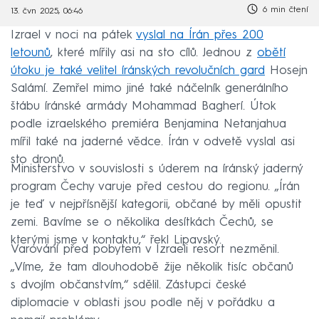
6 min čtení
13. čvn 2025, 06:46
Izrael v noci na pátek
vyslal na Írán přes 200
letounů
, které mířily asi na sto cílů. Jednou z
obětí
útoku je také velitel íránských revolučních gard
Hosejn
Salámí. Zemřel mimo jiné také náčelník generálního
štábu íránské armády Mohammad Bagherí. Útok
podle izraelského premiéra Benjamina Netanjahua
mířil také na jaderné vědce. Írán v odvetě vyslal asi
sto dronů.
Ministerstvo v souvislosti s úderem na íránský jaderný
program Čechy varuje před cestou do regionu. „Írán
je teď v nejpřísnější kategorii, občané by měli opustit
zemi. Bavíme se o několika desítkách Čechů, se
kterými jsme v kontaktu,“ řekl Lipavský.
Varování před pobytem v Izraeli resort nezměnil.
„Víme, že tam dlouhodobě žije několik tisíc občanů
s dvojím občanstvím,“ sdělil. Zástupci české
diplomacie v oblasti jsou podle něj v pořádku a