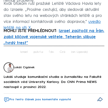
nemají problémy.
Kvůli útokům ruší pražské Letiště Václava Havla lety
do Izraele. „Prosíme cestující, aby sledovali aktuální
stav svého letu na webových stránkách letiště a pro
více informací kontaktovali svého dopravce,“
uvedlo
letiště na síti X
.
MOHLI JSTE PŘEHLÉDNOUT:
Izrael zaútočil na Írán,
zabil klíčové vojenské velitele. Teherán slibuje
„tvrdý trest“
Failed to fetch
Izrael
politika
Írán
Češi
Jan Lipavský
Lukáš Cigánek
Lukáš studuje komunikační studia a žurnalistiku na Fakultě
sociálních věd Univerzity Karlovy. Do CNN Prima NEWS
nastoupil v prosinci 2022.
Pro tento článek jsou komentáře vypnuté