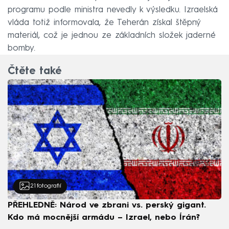
programu podle ministra nevedly k výsledku. Izraelská
vláda totiž informovala, že Teherán získal štěpný
materiál, což je jednou ze základních složek jaderné
bomby.
Čtěte také
21
fotografií
PŘEHLEDNĚ: Národ ve zbrani vs. perský gigant.
Kdo má mocnější armádu – Izrael, nebo Írán?