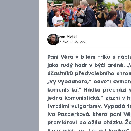
Ivan Motýl
17. čvc 2025, 16:31
Paní Věra v bílém triku s nápi
jako rudý hadr v býčí aréně. 
účastníků předvolebního shr
„Vy vypadněte,“ odvětí ovíněn
komunistka.“ Hádka přechází v
jedna komunistická,“ zazní v h
tvrdšími vulgarismy. Vypadá 
Iva Pazderková, která paní Vě
premiérovi položila otázku. Ž