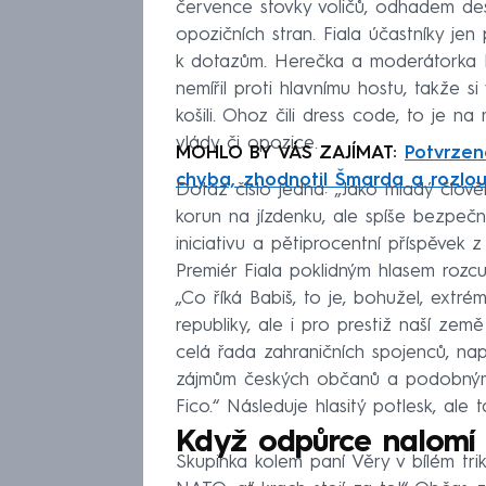
července stovky voličů, odhadem deset
opozičních stran. Fiala účastníky je
k dotazům. Herečka a moderátorka Iv
nemířil proti hlavnímu hostu, takže 
košili. Ohoz čili dress code, to je na
vlády či opozice.
MOHLO BY VÁS ZAJÍMAT:
Potvrzen
chyba, zhodnotil Šmarda a rozlou
Dotaz číslo jedna: „Jako mladý člov
korun na jízdenku, ale spíše bezpečn
iniciativu a pětiprocentní příspěvek
Premiér Fiala poklidným hlasem rozc
„Co říká Babiš, to je, bohužel, ext
republiky, ale i pro prestiž naší země 
celá řada zahraničních spojenců, nap
zájmům českých občanů a podobnými 
Fico.“ Následuje hlasitý potlesk, ale
Když odpůrce nalomí 
Skupinka kolem paní Věry v bílém trik