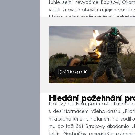
tuhle zemi nevydáme Babišovi, Okam
vládli znova bolševici a jejich var
Máme pořád možnost tomu zabránit.
13
fotografií
Hledání požehnání pro
Dotazy na Fialu jsou často kritické
s dezinformacemi všeho druhu. „Prot
mikrofonu kmet s hafanem na vodítku
mu do řeči šéf Strakovy akademie. „
Jelcin, Gorbačov, americký prezide