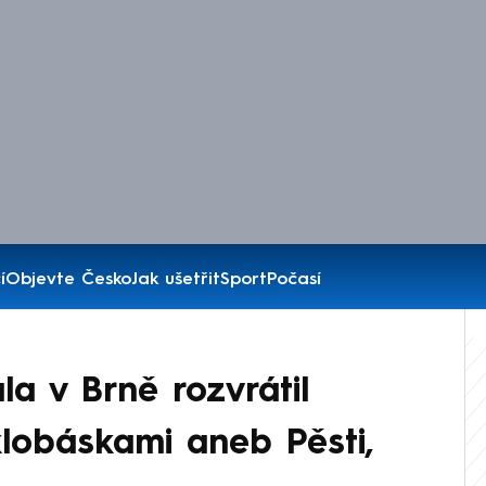
í
Objevte Česko
Jak ušetřit
Sport
Počasí
a v Brně rozvrátil
lobáskami aneb Pěsti,