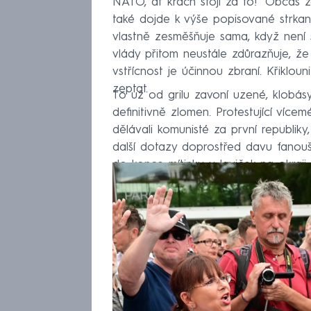
NATO, ať krach stojí za to!“ Občas 
také dojde k výše popisované strkani
vlastně zesměšňuje sama, když není 
vlády přitom neustále zdůrazňuje, že 
vstřícnost je účinnou zbraní. Křiklou
zeptat.
To už od grilu zavoní uzené, klobásy 
definitivně zlomen. Protestující vícemé
dělávali komunisté za první republiky
další dotazy doprostřed davu fanouš
do konce mítinku u laviček na okraji „