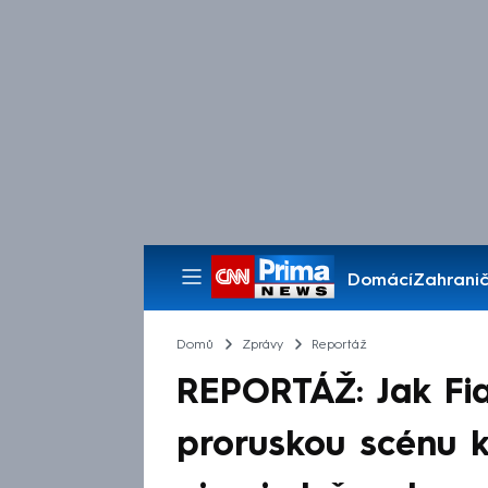
Domácí
Zahranič
Pořady
Domů
Zprávy
Reportáž
REPORTÁŽ: Jak Fial
proruskou scénu k