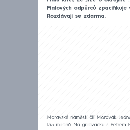
Fialu křičí, že „lže o Ukrajině
Fialových odpůrců zpacifikuj
Rozdávají se zdarma.
Moravské náměstí čili Moravák. Jed
135 milionů. Na grilovačku s Petrem 