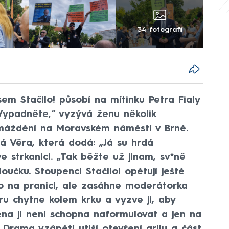
34 fotografií
sem Stačilo! působí na mítinku Petra Fialy
„Vypadněte,“ vyzývá ženu několik
omáždění na Moravském náměstí v Brně.
á Věra, která dodá: „Já su hrdá
e strkanici. „Tak běžte už jinam, sv*ně
loučku. Stoupenci Stačilo! opětují ještě
to na pranici, ale zasáhne moderátorka
ru chytne kolem krku a vyzve ji, aby
ena ji není schopna naformulovat a jen na