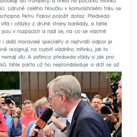
zafoukají do trumpety, a hned na počátku mítinku
ci. Lídryně celého hloučku v komunistickém triku se
schopna Petru Fialovi položit dotaz. Předseda
vítá i otázky z druhé strany barikády, a tahle
ni jsou v rozpacích a radí se, na co se vlastně
i další moravské speciality a nejtvrdší odpor je
ně rezignují, na rozbití vládního mítinku, jak to
, nemají sílu. A zatímco předseda vlády si jde pro
ků, tahle parta už ho nepronásleduje a drží se až
bojiště“.