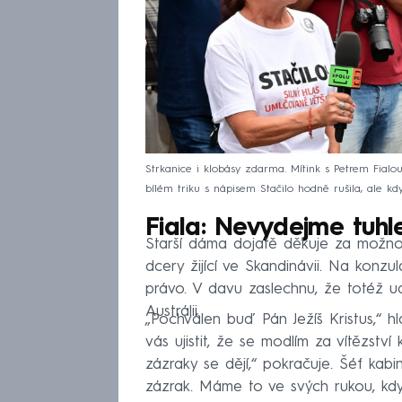
Strkanice i klobásy zdarma. Mítink s Petrem Fialo
bílém triku s nápisem Stačilo hodně rušila, ale kd
Fiala: Nevydejme tuh
Starší dáma dojatě děkuje za možnost
dcery žijící ve Skandinávii. Na konzul
právo. V davu zaslechnu, že totéž ud
Austrálii.
„Pochválen buď Pán Ježíš Kristus,“ hl
vás ujistit, že se modlím za vítězství
zázraky se dějí,“ pokračuje. Šéf kab
zázrak. Máme to ve svých rukou, kdy