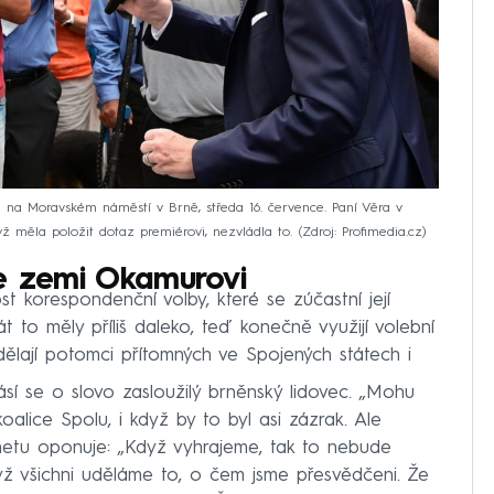
u na Moravském náměstí v Brně, středa 16. července. Paní Věra v
yž měla položit dotaz premiérovi, nezvládla to.
Zdroj: Profimedia.cz
le zemi Okamurovi
 korespondenční volby, které se zúčastní její
át to měly příliš daleko, teď konečně využijí volební
ělají potomci přítomných ve Spojených státech i
ásí se o slovo zasloužilý brněnský lidovec. „Mohu
 koalice Spolu, i když by to byl asi zázrak. Ale
inetu oponuje: „Když vyhrajeme, tak to nebude
ž všichni uděláme to, o čem jsme přesvědčeni. Že