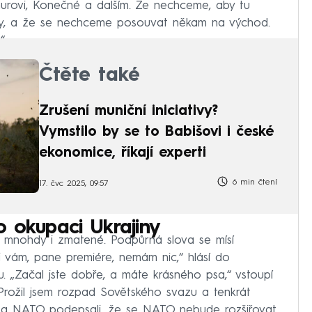
urovi, Konečné a dalším. Že nechceme, aby tu
ianty, a že se nechceme posouvat někam na východ.
“
Čtěte také
Zrušení muniční iniciativy?
Vymstilo by se to Babišovi i české
ekonomice, říkají experti
6 min čtení
17. čvc 2025, 09:57
 okupaci Ukrajiny
 a mnohdy i zmatené. Podpůrná slova se mísí
i vám, pane premiére, nemám nic,“ hlásí do
. „Začal jste dobře, a máte krásného psa,“ vstoupí
Prožil jsem rozpad Sovětského svazu a tenkrát
nt a NATO podepsali, že se NATO nebude rozšiřovat