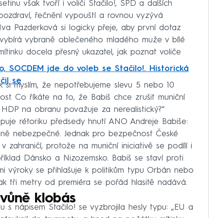
inu však tvoří i voliči Stačilo!, SPD a dalších
n pozdraví, řečnění vypouští a rovnou vyzývá
a Pazderková si logicky přeje, aby první dotaz
si vybírá vybraně oblečeného mladého muže v bílé
 mítinku docela přesný ukazatel, jak poznat voliče
o, SOCDEM jde do voleb se Stačilo!. Historická
čil se
ěk si myslím, že nepotřebujeme slevu 5 nebo 10
ost. Co říkáte na to, že Babiš chce zrušit muniční
 z HDP na obranu považuje za nerealistický?“
upuje rétoriku předsedy hnutí ANO Andreje Babiše:
rémně nebezpečné. Jednak pro bezpečnost České
v zahraničí, protože na muniční iniciativě se podílí i
říklad Dánsko a Nizozemsko. Babiš se staví proti
výroky se přihlašuje k politikům typu Orbán nebo
 tak tři metry od premiéra se pořád hlasitě nadává.
vůně klobás
u s nápisem Stačilo! se vyzbrojila hesly typu: „EU a