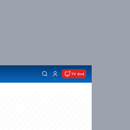
TV živě