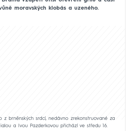
“. Drama vzápětí utiší otevření grilu a část
e vůně moravských klobás a uzeného.
no z brněnských srdcí, nedávno zrekonstruované za
Fialou a Ivou Pazderkovou přichází ve středu 16.