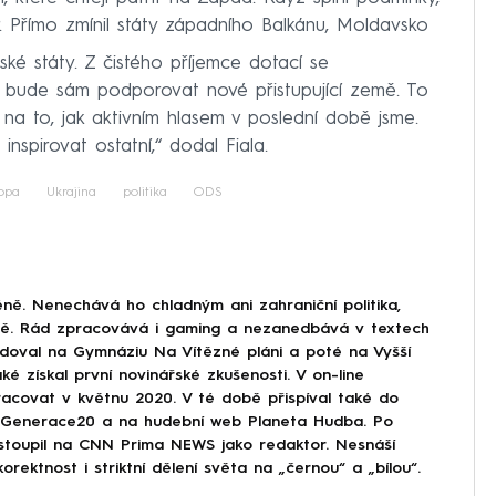
r. Přímo zmínil státy západního Balkánu, Moldavsko
ské státy. Z čistého příjemce dotací se
ý bude sám podporovat nové přistupující země. To
 na to, jak aktivním hlasem v poslední době jsme.
inspirovat ostatní,“ dodal Fiala.
opa
Ukrajina
politika
ODS
ně. Nenechává ho chladným ani zahraniční politika,
ině. Rád zpracovává i gaming a nezanedbává v textech
doval na Gymnáziu Na Vítězné pláni a poté na Vyšší
ké získal první novinářské zkušenosti. V on-line
covat v květnu 2020. V té době přispíval také do
Generace20 a na hudební web Planeta Hudba. Po
astoupil na CNN Prima NEWS jako redaktor. Nesnáší
korektnost i striktní dělení světa na „černou“ a „bílou“.