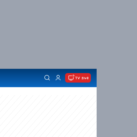
TV živě