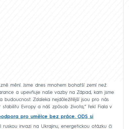
razně mění. Jsme dnes mnohem bohatší zemí než
arance a upevňuje naše vazby na Západ, kam jsme
na budoucnost. Zdaleka nejdůležitější jsou pro nás
stabilitu Evropy a náš způsob života,“ řekl Fiala v
podpora pro umělce bez práce. ODS si
 ruskou invazi na Ukrajinu, energetickou otázku či