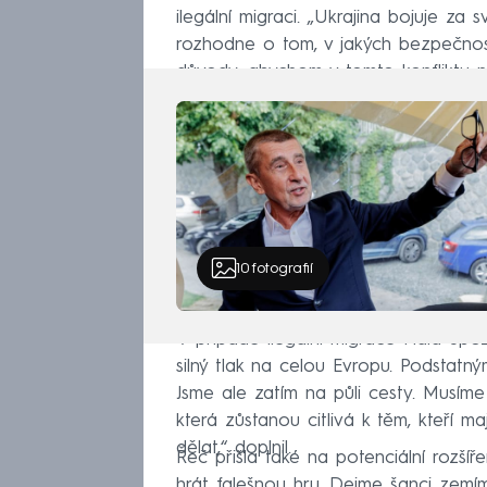
ilegální migraci. „Ukrajina bojuje za s
rozhodne o tom, v jakých bezpečnos
důvody, abychom v tomto konfliktu neb
10
fotografií
V případě ilegální migrace Fiala upo
silný tlak na celou Evropu. Podstatn
Jsme ale zatím na půli cesty. Musíme 
která zůstanou citlivá k těm, kteří ma
dělat,“ doplnil.
Řeč přišla také na potenciální rozšíř
hrát falešnou hru. Dejme šanci zemím