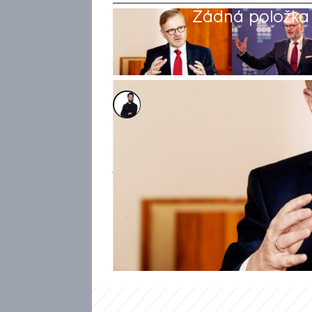
Žádná položka z
Marek Veselý
30. dub 2024, 09:29
Společné evropské řešení migr
jsme na půli cesty. U příležit
EU to řekl premiér Petr Fiala
Španělském sále na Pražském 
migrace nezmizí sám od sebe.
ruské invazi na Ukrajinu i o be
Unii.