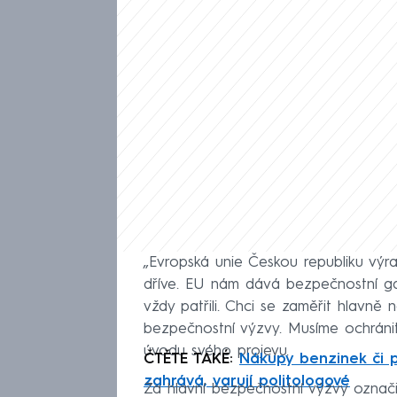
„Evropská unie Českou republiku vý
dříve. EU nám dává bezpečnostní g
vždy patřili. Chci se zaměřit hlavně 
bezpečnostní výzvy. Musíme ochránit 
úvodu svého projevu.
ČTĚTE TAKÉ:
Nákupy benzinek či 
zahrává, varují politologové
Za hlavní bezpečnostní výzvy označil