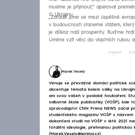
musíme je přijmout,“ apeloval premié
či Ukrajinu.
„Zařadili jsme se mezi úspěšné evrop
v budoucnosti staneme státem, kter
je důkaz naší prosperity. Buďme hrdí
Umíme vzít věci do vlastních rukou a 
migrace
Evr
Marek Veselý
Věnuje se převážně domácí politické scé
akcentuje témata kolem války na Ukraj
ani svou vášeň v podobě houbaření. Stu
odborné škole publicistiky (VOŠP), kde ta
zpravodajství CNN Prima NEWS začal pra
studentského magazínu VOŠP s názvem 
dokončení studií na VOŠP v létě 2021 n
totalitní ideologie, přehnanou politickou 
(Marek.Vesely@iprima.cz)