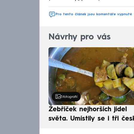
Pro tento článek jsou komentáře vypnuté
Návrhy pro vás
5
fotografií
Žebříček nejhorších jídel
světa. Umístily se i tři čes
pokrmy, vévodí skandináv