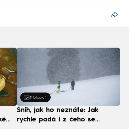
31
fotografií
Sníh, jak ho neznáte: Jak
ké
rychle padá i z čeho se
ská
skládá. A vločky nejsou bílé