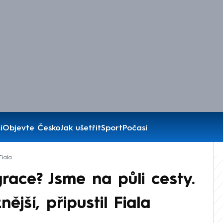
í
Objevte Česko
Jak ušetřit
Sport
Počasí
Fiala
grace? Jsme na půli cesty.
jší, připustil Fiala