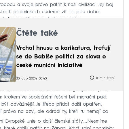
vobodu a svoje právo patřit k naší civilizaci. Její boj
tních podmínkách budeme žít. To jsou dobré
yli pasivní,“ zmínil předseda vlády.
Čtěte také
Vrchol hnusu a karikatura, trefují
se do Babiše politici za slova o
české muniční iniciativě
6 min čtení
30. dub 2024, 05:40
zornil, že nezmizí sama od sebe. „Migrace vytváří
ým krokem ve společném řešení byl migrační pakt.
být odvážnější. Je třeba přidat další opatření,
jí právo na azyl, ale odradí ty, kteří tu nemají co
ení Evropské unie o další členské státy. „Nesmíme
, které chtějí patřit na Západ. Když splní podmínky,