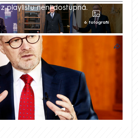
 playlistu není dostupná.
6 fotografií
ace je nutné. Musíme být ale odvážnější,
osti dvacetiletého výročí České republiky v
 (ODS). Během svého projevu ve
hradě zdůraznil, že problém ilegální
 Předseda vlády zároveň promluvil o
nefitech, které Česku přináší členství v