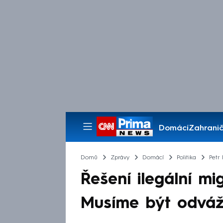
Domácí
Zahranič
Pořady
Domů
Zprávy
Domácí
Politika
Petr 
Řešení ilegální mi
Musíme být odvážně