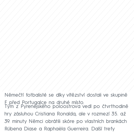
Němečtí fotbalisté se díky vítězství dostali ve skupině
F před Portugalce na druhé místo.
Tým z Pyrenejského poloostrova vedl po čtvrthodině
hry zásluhou Cristiana Ronalda, ale v rozmezí 35. až
39. minuty Němci obrátili skóre po vlastních brankách
Rúbena Diase a Raphaëla Guerreira. Další trefy