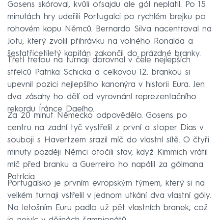
Gosens skóroval, kvůli ofsajdu ale gól neplatil. Po 15
minutách hry udeřili Portugalci po rychlém brejku po
rohovém kopu Němců. Bernardo Silva nacentroval na
Jotu, který zvolil přihrávku na volného Ronalda a
šestatřicetiletý kapitán zakončil do prázdné branky.
Třetí trefou na turnaji dorovnal v čele nejlepších
střelců Patrika Schicka a celkovou 12. brankou si
upevnil pozici nejlepšího kanonýra v historii Eura. Jen
dva zásahy ho dělí od vyrovnání reprezentačního
rekordu Íránce Daeího.
Za 20 minut Německo odpovědělo. Gosens po
centru na zadní tyč vystřelil z první a stoper Dias v
souboji s Havertzem srazil míč do vlastní sítě. O čtyři
minuty později Němci otočili stav, když Kimmich vrátil
míč před branku a Guerreiro ho napálil za gólmana
Patrícia.
Portugalsko je prvním evropským týmem, který si na
velkém turnaji vstřelil v jednom utkání dva vlastní góly.
Na letošním Euru padlo už pět vlastních branek, což