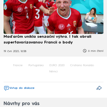
Maďarům unikla senzační výhra. I tak obrali
superfavorizovanou Francii o body
6 min čtení
19. čvn 2021, 16:58
Francie
Portugalsko
EURO 2020
Cristiano Ronaldo
Němci
Vstup do diskuze
Návrhy pro vás