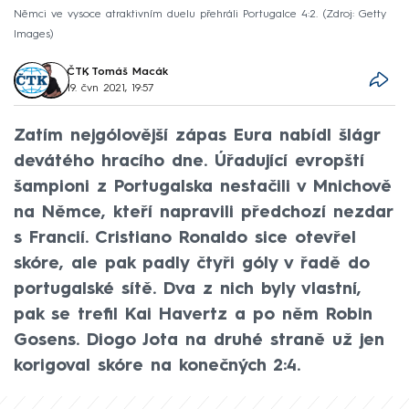
Němci ve vysoce atraktivním duelu přehráli Portugalce 4:2.
Zdroj: Getty
Images
ČTK
,
Tomáš Macák
19. čvn 2021, 19:57
Zatím nejgólovější zápas Eura nabídl šlágr
devátého hracího dne. Úřadující evropští
šampioni z Portugalska nestačili v Mnichově
na Němce, kteří napravili předchozí nezdar
s Francií. Cristiano Ronaldo sice otevřel
skóre, ale pak padly čtyři góly v řadě do
portugalské sítě. Dva z nich byly vlastní,
pak se trefil Kai Havertz a po něm Robin
Gosens. Diogo Jota na druhé straně už jen
korigoval skóre na konečných 2:4.