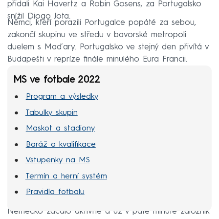
přidali Kai Havertz a Robin Gosens, za Portugalsko
snížil Diogo Jota.
Němci, kteří porazili Portugalce popáté za sebou,
zakončí skupinu ve středu v bavorské metropoli
duelem s Maďary. Portugalsko ve stejný den přivítá v
Budapešti v repríze finále minulého Eura Francii.
MS ve fotbale 2022
Program a výsledky
Tabulky skupin
Maskot a stadiony
Baráž a kvalifikace
Vstupenky na MS
Termín a herní systém
Pravidla fotbalu
Německo začalo aktivně a už v páté minutě záložník