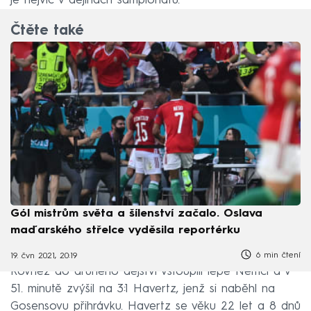
je nejvíc v dějinách šampionátů.
Čtěte také
Gól mistrům světa a šílenství začalo. Oslava
maďarského střelce vyděsila reportérku
6 min čtení
19. čvn 2021, 20:19
Rovněž do druhého dějství vstoupili lépe Němci a v
51. minutě zvýšil na 3:1 Havertz, jenž si naběhl na
Gosensovu přihrávku. Havertz se věku 22 let a 8 dnů