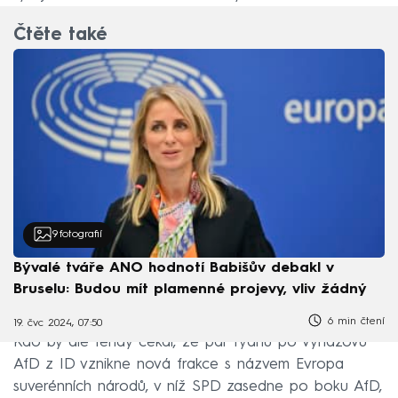
Čtěte také
9
fotografií
Bývalé tváře ANO hodnotí Babišův debakl v
Bruselu: Budou mít plamenné projevy, vliv žádný
6 min čtení
19. čvc 2024, 07:50
Kdo by ale tehdy čekal, že pár týdnů po vyhazovu
AfD z ID vznikne nová frakce s názvem Evropa
suverénních národů, v níž SPD zasedne po boku AfD,