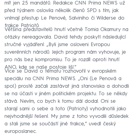
mít jen 25 mandátů. Redakce CNN Prima NEWS už
před týdnem oslovila několik členů SPD s tím, jak
vnímají přestup Le Penové, Salviniho či Wilderse do
frakce Patriotů.
Většina představitelů hnutí včetně Tomia Okamury na
otázky nereagovala. David tehdy poskytl následující
stručné vyjádření: „Byli jsme osloveni Evropou
suverénních národů. Jejich program nám vyhovuje, je
pro nás bez kompromisu. To je rozdíl oproti hnutí
ANO, kde se naše postoje liší.“
Více se David o tématu rozhovořil v evropském
speciálu na CNN Prima NEWS. „Oni (Le Penová a
spol.) prostě začali zastávat jiná stanoviska a dohodli
se na účasti v jiném politickém projektu. To se někdy
stává. Nevím, co bych k tomu dál dodal. Oni se
starají sami o sebe a toto (Patrioty) vyhodnotili jako
nejvhodnější řešení. My jsme z toho vyvodili důsledek
a stali jsme se součástí jiné frakce,“ uvedl český
europoslanec.