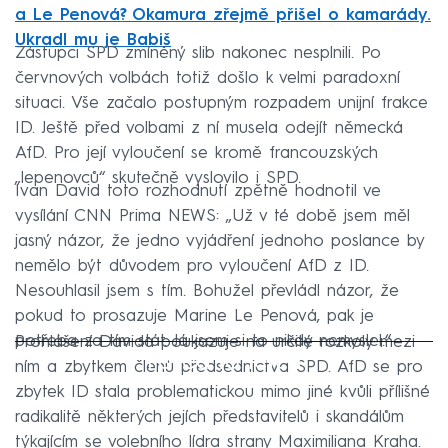
a Le Penová? Okamura zřejmě přišel o kamarády.
Ukradl mu je Babiš
Zástupci SPD zmíněný slib nakonec nesplnili. Po
červnových volbách totiž došlo k velmi paradoxní
situaci. Vše začalo postupným rozpadem unijní frakce
ID. Ještě před volbami z ní musela odejít německá
AfD. Pro její vyloučení se kromě francouzských
„lepenovců“ skutečně vyslovilo i SPD.
Ivan David toto rozhodnutí zpětně hodnotil ve
vysílání CNN Prima NEWS: „Už v té době jsem měl
jasný názor, že jedno vyjádření jednoho poslance by
nemělo být důvodem pro vyloučení AfD z ID.
Nesouhlasil jsem s tím. Bohužel převládl názor, že
pokud to prosazuje Marine Le Penová, pak je
potřeba za tím stát. Já jsem si to nikdy nemyslel.“
Prohlášení Davida poukazuje na určité rozkoly mezi
Failed to fetch
ním a zbytkem členů předsednictva SPD. AfD se pro
zbytek ID stala problematickou mimo jiné kvůli přílišné
radikalitě některých jejích představitelů i skandálům
týkajícím se volebního lídra strany Maximiliana Kraha.