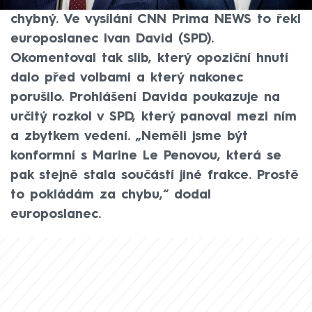
zástupci německé AfD, pokládám za
chybný. Ve vysílání CNN Prima NEWS to řekl
europoslanec Ivan David (SPD).
Okomentoval tak slib, který opoziční hnutí
dalo před volbami a který nakonec
porušilo. Prohlášení Davida poukazuje na
určitý rozkol v SPD, který panoval mezi ním
a zbytkem vedení. „Neměli jsme být
konformní s Marine Le Penovou, která se
pak stejně stala součástí jiné frakce. Prostě
to pokládám za chybu,“ dodal
europoslanec.