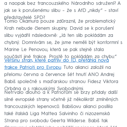
a naopak bez francouzského Národního sdružení? A
jak se k porušenému slibu – že s AfD „nikdy“ – staví
představitelé SPD?
Tomio Okamura pouze zdůraznil, že problematický
Krah nebude členem skupiny. David se k porušení
slibu vyjádřil následovně: „Já ten slib pokládám za
chybný. Domnívám se, že jsme neměli být konformní s
Marine Le Penovou, která se pak stejně stala
součástí jiné frakce. Prostě to pokládám za chybu.“
Většinu stran, které patřily do ID, přetáhla nová
frakce Patrioti pro Evropu
. Tuto alianci založil na
přelomu června a července šéf hnutí ANO Andrej
Babiš společně s maďarskou stranou Fidesz Viktora
Orbána a s rakouskými Svobodnými.
Netrvalo dlouho a k Patriotům se brzy přidaly další
silné evropské strany včetně již několikrát zmíněných
francouzských lepenovců. Babišovu alianci posílila
také italská Liga Mattea Salviniho či nizozemská
Strana pro svobodu Geerta Wilderse. Babiš tak