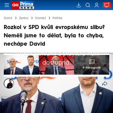
Domů
Zprávy
Domácí
Politika
Rozkol v SPD kvůli evropskému slibu?
Neměli jsme to dělat, byla to chyba,
nechápe David
Žádná položka z playlistu není
dostupná.
9 fotografií
Marek Veselý
22. čvc 2024, 08:15
Náš slib, že ani v budoucnu nebudeme
zasedat ve společné unijní frakci se