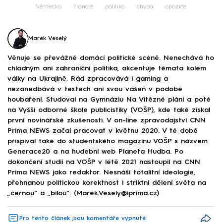
Německo
Francie
politika
chyba
opozice
Marek Veselý
Věnuje se převážně domácí politické scéně. Nenechává ho
chladným ani zahraniční politika, akcentuje témata kolem
války na Ukrajině. Rád zpracovává i gaming a
nezanedbává v textech ani svou vášeň v podobě
houbaření. Studoval na Gymnáziu Na Vítězné pláni a poté
na Vyšší odborné škole publicistiky (VOŠP), kde také získal
první novinářské zkušenosti. V on-line zpravodajství CNN
Prima NEWS začal pracovat v květnu 2020. V té době
přispíval také do studentského magazínu VOŠP s názvem
Generace20 a na hudební web Planeta Hudba. Po
dokončení studií na VOŠP v létě 2021 nastoupil na CNN
Prima NEWS jako redaktor. Nesnáší totalitní ideologie,
přehnanou politickou korektnost i striktní dělení světa na
„černou“ a „bílou“. (Marek.Vesely@iprima.cz)
Pro tento článek jsou komentáře vypnuté