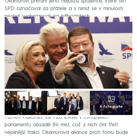
Okamurovi přetáhl jeho nejbližší spojence, které šéf
SPD označoval za přátele a s nimiž se v minulosti
nechal vyobrazovat na billboardech.
4 fotografie
Patrioti nakonec ze 720 křesel v Evropském
parlamentu obsadili 84 míst, což z nich činí třetí
nejsilnější frakci. Okamurova aliance proti tomu bude