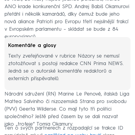
ANO krade konkurenční SPD. Andrej Babiš Okamurovi
přetáhl i několik kamarádů, díky čemuž bude jeho
nová aliance Patrioti pro Evropu třetí nejsilnější frakcí
v Evropském parlamentu – skládat se bude z 84
europoslanců.
Komentáře a glosy
Texty zveřejňované v rubrice Názory se nemusí
ztotožňovat s postoji redakce CNN Prima NEWS.
Jedná se o autorské komentáře redaktorů a
externích přispěvatelů.
K
Patriotům se mimo jiné připojilo
francouzské
Národní sdružení (RN) Marine Le Penové, italská Liga
Mattea Salviniho či nizozemská Strana pro svobodu
(PVV) Geerta Wilderse. Co mají tyto tři politici
společného? Ještě před časem by se dali nazvat
jako „trofeje“ Tomia Okamury.
Ten o svých partnerech z rozpadající se frakce ID