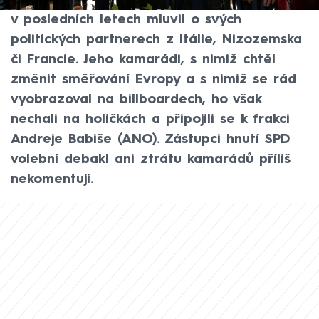
Penová. Přesně tak šéf SPD Tomio Okamura
v posledních letech mluvil o svých
politických partnerech z Itálie, Nizozemska
či Francie. Jeho kamarádi, s nimiž chtěl
změnit směřování Evropy a s nimiž se rád
vyobrazoval na billboardech, ho však
nechali na holičkách a připojili se k frakci
Andreje Babiše (ANO). Zástupci hnutí SPD
volební debakl ani ztrátu kamarádů příliš
nekomentují.