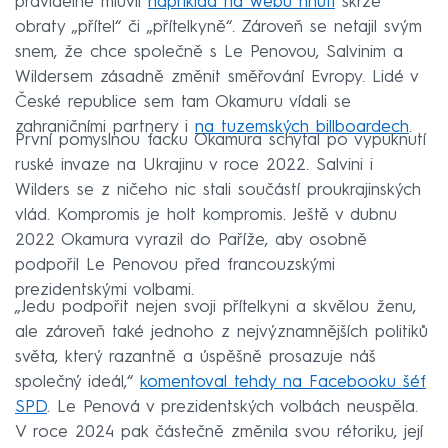
pravidelně mluvil
například na webu hnutí
skrze
obraty „přítel“ či „přítelkyně“. Zároveň se netajil svým
snem, že chce společně s Le Penovou, Salvinim a
Wildersem zásadně změnit směřování Evropy. Lidé v
České republice sem tam Okamuru vídali se
zahraničními partnery i
na tuzemských billboardech
.
První pomyslnou facku Okamura schytal po vypuknutí
ruské invaze na Ukrajinu v roce 2022. Salvini i
Wilders se z ničeho nic stali součástí proukrajinských
vlád. Kompromis je holt kompromis. Ještě v dubnu
2022 Okamura vyrazil do Paříže, aby osobně
podpořil Le Penovou před francouzskými
prezidentskými volbami.
„Jedu podpořit nejen svoji přítelkyni a skvělou ženu,
ale zároveň také jednoho z nejvýznamnějších politiků
světa, který razantně a úspěšně prosazuje náš
společný ideál,“
komentoval tehdy na Facebooku šéf
SPD
. Le Penová v prezidentských volbách neuspěla.
V roce 2024 pak částečně změnila svou rétoriku, její