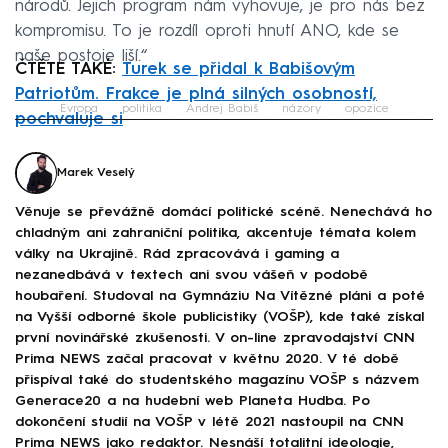
národů. Jejich program nám vyhovuje, je pro nás bez
kompromisu. To je rozdíl oproti hnutí ANO, kde se
naše postoje liší.“
ČTĚTE TAKÉ:
Turek se přidal k Babišovým
Patriotům. Frakce je plná silných osobností,
Evropa
politika
Andrej Babiš
názory
opozice
pochvaluje si
Failed to fetch
Marek Veselý
Věnuje se převážně domácí politické scéně. Nenechává ho
chladným ani zahraniční politika, akcentuje témata kolem
války na Ukrajině. Rád zpracovává i gaming a
nezanedbává v textech ani svou vášeň v podobě
houbaření. Studoval na Gymnáziu Na Vítězné pláni a poté
na Vyšší odborné škole publicistiky (VOŠP), kde také získal
první novinářské zkušenosti. V on-line zpravodajství CNN
Prima NEWS začal pracovat v květnu 2020. V té době
přispíval také do studentského magazínu VOŠP s názvem
Generace20 a na hudební web Planeta Hudba. Po
dokončení studií na VOŠP v létě 2021 nastoupil na CNN
Prima NEWS jako redaktor. Nesnáší totalitní ideologie,