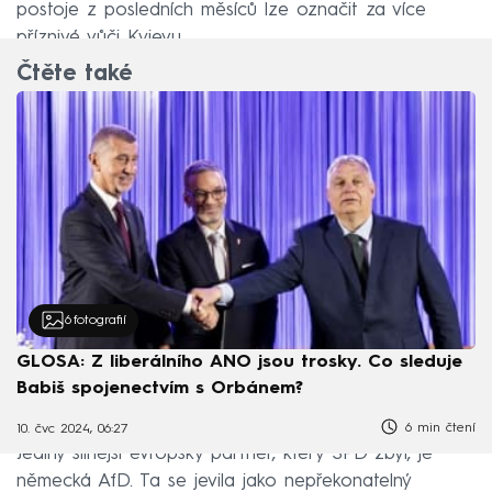
postoje z posledních měsíců lze označit za více
příznivé vůči Kyjevu.
Čtěte také
6
fotografií
GLOSA: Z liberálního ANO jsou trosky. Co sleduje
Babiš spojenectvím s Orbánem?
6 min čtení
10. čvc 2024, 06:27
Jediný silnější evropský partner, který SPD zbyl, je
německá AfD. Ta se jevila jako nepřekonatelný