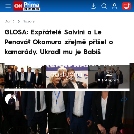
Domů
Názory
GLOSA: Expřátelé Salvini a Le
Penová? Okamura zřejmě přišel o
kamarády. Ukradl mu je Babiš
Žádná položka z playlistu není
dostupná.
8 fotografií
Marek Veselý
11. čvc 2024, 06:27
Můj přítel Matteo Salvini, můj přítel Geert
Wilders a moje přítelkyně Marine Le