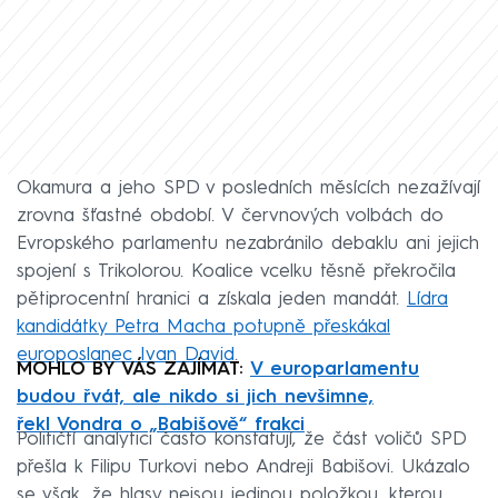
Okamura a jeho SPD v posledních měsících nezažívají
zrovna šťastné období. V červnových volbách do
Evropského parlamentu nezabránilo debaklu ani jejich
spojení s Trikolorou. Koalice vcelku těsně překročila
pětiprocentní hranici a získala jeden mandát.
Lídra
kandidátky Petra Macha potupně přeskákal
europoslanec Ivan David
.
MOHLO BY VÁS ZAJÍMAT:
V europarlamentu
budou řvát, ale nikdo si jich nevšimne,
řekl Vondra o „Babišově“ frakci
Političtí analytici často konstatují, že část voličů SPD
přešla k Filipu Turkovi nebo Andreji Babišovi. Ukázalo
se však, že hlasy nejsou jedinou položkou, kterou