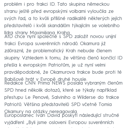
problém i pro frakci ID. Tato skupina německou
stranu ještě před evropskými volbami vyloučila ze
svých řad, a to kvůli přílišné radikalitě některých jejích
představitelů i kvůli skandálům týkajícím se volebního
lídra strany Maximiliana Kraha.
AfD chce nyní společně s SPD založit novou unijní
frakci Evropa suverénních národů. Okamura již
zdůraznil, že problematický Krah nebude členem
skupiny. Vzhledem k tomu, že většina členů končící ID
přešla k evropským Patriotům, je už nyní velmi
pravděpodobné, že Okamurova frakce bude proti té
Babišově hrát v Evropě druhé housle.
Redakce CNN Prima NEWS poslala vybraným členům
SPD hned několik dotazů, které se týkaly například
přestupu Le Penové, Salviniho a Wilderse do frakce
Patriotů. Většina představitelů SPD včetně Tomia
Okamury na otázky nereagovala.
Europoslanec Ivan David poskytl následující stručné
vyjádření: „Byli jsme osloveni Evropou suverénních