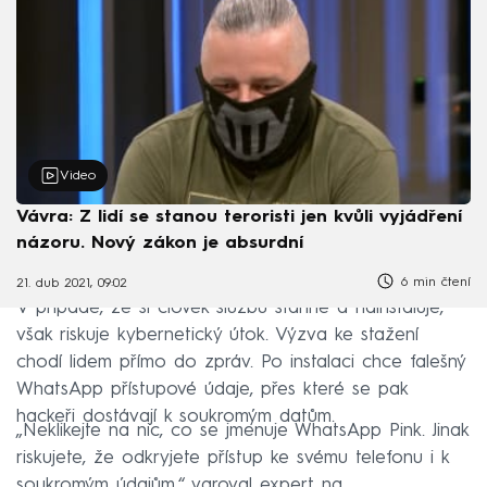
Video
Vávra: Z lidí se stanou teroristi jen kvůli vyjádření
názoru. Nový zákon je absurdní
6 min čtení
21. dub 2021, 09:02
V případě, že si člověk službu stáhne a nainstaluje,
však riskuje kybernetický útok. Výzva ke stažení
chodí lidem přímo do zpráv. Po instalaci chce falešný
WhatsApp přístupové údaje, přes které se pak
hackeři dostávají k soukromým datům.
„Neklikejte na nic, co se jmenuje WhatsApp Pink. Jinak
riskujete, že odkryjete přístup ke svému telefonu i k
soukromým údajům,“ varoval expert na