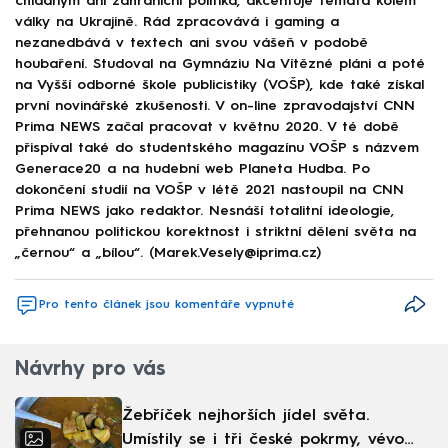
chladným ani zahraniční politika, akcentuje témata kolem
války na Ukrajině. Rád zpracovává i gaming a
nezanedbává v textech ani svou vášeň v podobě
houbaření. Studoval na Gymnáziu Na Vítězné pláni a poté
na Vyšší odborné škole publicistiky (VOŠP), kde také získal
první novinářské zkušenosti. V on-line zpravodajství CNN
Prima NEWS začal pracovat v květnu 2020. V té době
přispíval také do studentského magazínu VOŠP s názvem
Generace20 a na hudební web Planeta Hudba. Po
dokončení studií na VOŠP v létě 2021 nastoupil na CNN
Prima NEWS jako redaktor. Nesnáší totalitní ideologie,
přehnanou politickou korektnost i striktní dělení světa na
„černou“ a „bílou“. (Marek.Vesely@iprima.cz)
Pro tento článek jsou komentáře vypnuté
Návrhy pro vás
Žebříček nejhorších jídel světa.
Umístily se i tři české pokrmy, vévodí