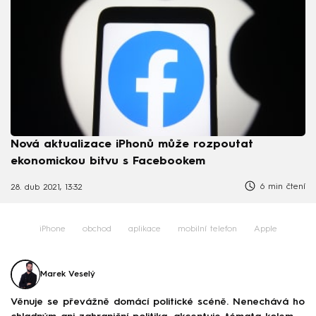
Nová aktualizace iPhonů může rozpoutat
ekonomickou bitvu s Facebookem
6 min čtení
28. dub 2021, 13:32
iPhone
obchod
aplikace
mobilní telefon
Apple
Marek Veselý
Věnuje se převážně domácí politické scéně. Nenechává ho