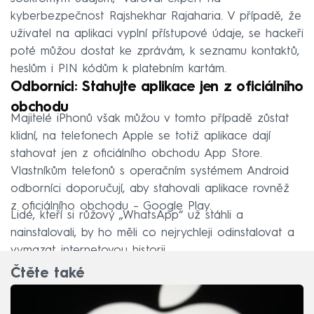
kyberbezpečnost Rajshekhar Rajaharia. V případě, že
uživatel na aplikaci vyplní přístupové údaje, se hackeři
poté můžou dostat ke zprávám, k seznamu kontaktů,
heslům i PIN kódům k platebním kartám.
Odborníci: Stahujte aplikace jen z oficiálního
obchodu
Majitelé iPhonů však můžou v tomto případě zůstat
klidní, na telefonech Apple se totiž aplikace dají
stahovat jen z oficiálního obchodu App Store.
Vlastníkům telefonů s operačním systémem Android
odborníci doporučují, aby stahovali aplikace rovněž
z oficiálního obchodu – Google Play.
Lidé, kteří si růžový „WhatsApp“ už stáhli a
nainstalovali, by ho měli co nejrychleji odinstalovat a
vymazat internetovou historii.
Čtěte také