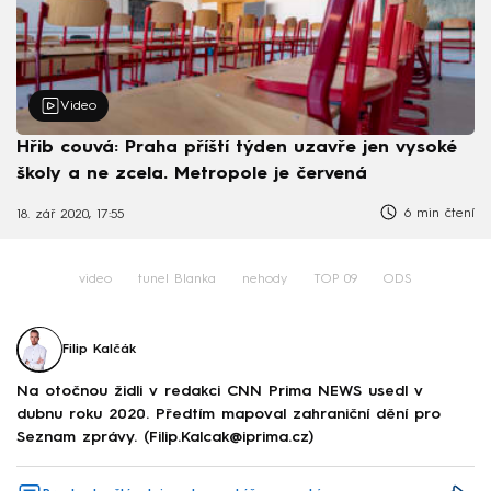
Video
Hřib couvá: Praha příští týden uzavře jen vysoké
školy a ne zcela. Metropole je červená
6 min čtení
18. zář 2020, 17:55
video
tunel Blanka
nehody
TOP 09
ODS
Filip Kalčák
Na otočnou židli v redakci CNN Prima NEWS usedl v
dubnu roku 2020. Předtím mapoval zahraniční dění pro
Seznam zprávy. (Filip.Kalcak@iprima.cz)