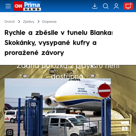
Domů
Zprávy
Doprava
Rychle a zběsile v tunelu Blanka:
Skokánky, vysypané kufry a
proražené závory
Žádná položka z playlistu není
Výběr redakce
dostupná.