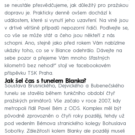
se neustále přesvědčujeme, jak důležitý pro pražskou
dopravu je. Prakticky denně ovšem dochází k
událostem, které si vynutí jeho uzavření. Na vině jsou
v drtivé většině případů nepozorní řidiči. Podívejte se,
co vše se může stát a čeho jsou někteří z nás
schopni. Ano, stejně jako před rokem Vám nabízíme
ukázky toho, co se v Blance odehrálo. Dávejte na
sebe pozor a přejeme Vám mnoho šťastných
kilometrů bez nehod!“ stojí ve facebookovém
příspěvku TSK Praha.
Jak šel čas s tunelem Blanka?
Soustava Brusnického, Dejvického a Bubenečského
tunelu se stavěla během funkčního období čtyř
pražských primátorů. Vše začalo v roce 2007, kdy
metropoli řídil Pavel Bém z ODS. Komplex měl být
původně zprovozněn o čtyři roky později, tehdy už
pod vedením Bémova stranického kolegy Bohuslava
Sobotky. Záležitosti kolem Blanky ale později museli