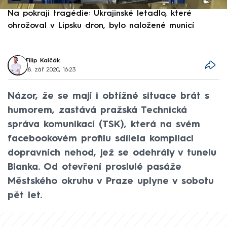
Na pokraji tragédie: Ukrajinské letadlo, které
P
ohrožoval v Lipsku dron, bylo naložené municí
e
Filip Kalčák
18. zář 2020, 16:23
Názor, že se mají i obtížné situace brát s
humorem, zastává pražská Technická
správa komunikací (TSK), která na svém
facebookovém profilu sdílela kompilaci
dopravních nehod, jež se odehrály v tunelu
Blanka. Od otevření proslulé pasáže
Městského okruhu v Praze uplyne v sobotu
pět let.