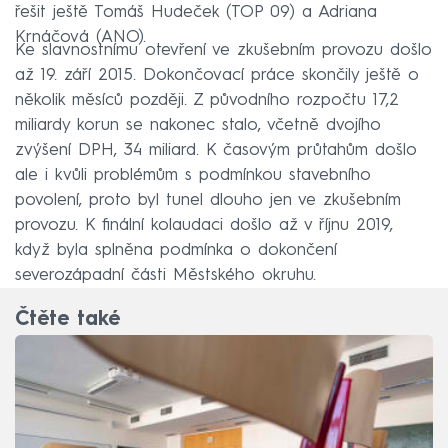
řešit ještě Tomáš Hudeček (TOP 09) a Adriana
Krnáčová (ANO).
Ke slavnostnímu otevření ve zkušebním provozu došlo
až 19. září 2015. Dokončovací práce skončily ještě o
několik měsíců později. Z původního rozpočtu 17,2
miliardy korun se nakonec stalo, včetně dvojího
zvýšení DPH, 34 miliard. K časovým průtahům došlo
ale i kvůli problémům s podmínkou stavebního
povolení, proto byl tunel dlouho jen ve zkušebním
provozu. K finální kolaudaci došlo až v říjnu 2019,
když byla splněna podmínka o dokončení
severozápadní části Městského okruhu.
Čtěte také