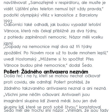
navštěvovat. „Samozřejmě v respirátoru, ale musíte je
vidět. Ujištění přes telefon nemusí být vždy pravda,“
podotkl olympijský vítěz v kanoistice z Barcelony
1992.
Odborníci také odhadli, jak budou vypadat letošní
Vánoce, která nás čekají přibližně za dva týdny,
z pohledu zaplněnosti nemocnic. Názor měli vcelku
jasný.
„Dopady na nemocnice mají dva až tři týdny
zpoždění. Po Novém roce už to bude mnohem lepší,“
uvedl Hostomský. „Můžeme si to spočítat. Přes
Vánoce budou plné nemocnice,“ dodal Šedo.
Pollert: Žádného antivaxera neznám
Došla řeč i na ty, kteří se mohou nechat očkovat
proti covidu, ale odmítají. Pollert prohlásil, že
žádného takzvaného antivaxera neznal a ani nezná.
„Všichni jsme něčím očkovaní. Antivaxeři jsou
imaginární skupina lidí živená médii. Jsou jen dvě
skupiny lidí, které se proti sobě štvou,“ konstatoval.
Šedo měl ale trochu jiný názor. „Vnímám, že jsou tady