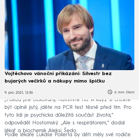
Vojtěchovo vánoční přikázání: Silvestr bez
bujarých večírků a nákupy mimo špičku
6 min čtení
9. pro 2021, 12:36
„Pokud jste očkovaný, navštivte ho. A když si chcete
být úplně jistý, jděte na PCR test těsně před tím. Pro
tyto lidi je psychicka důležitá součást života,“
odpověděl Hostomský. „Ale s respirátorem,“ dodal
lékař a biochemik Aleksi Šedo.
Podle lékaře Lukáše Pollerta by děti měly své rodiče