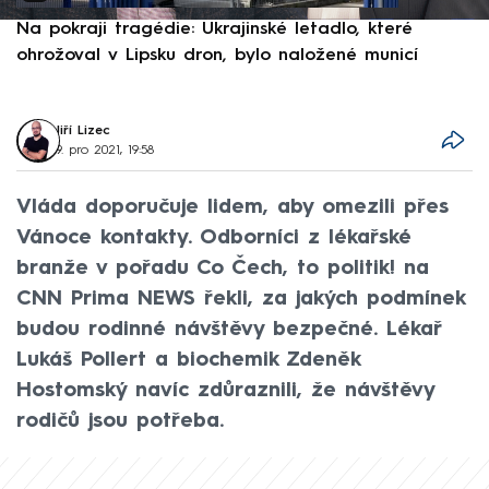
Na pokraji tragédie: Ukrajinské letadlo, které
P
ohrožoval v Lipsku dron, bylo naložené municí
e
Jiří Lizec
9. pro 2021, 19:58
Vláda doporučuje lidem, aby omezili přes
Vánoce kontakty. Odborníci z lékařské
branže v pořadu Co Čech, to politik! na
CNN Prima NEWS řekli, za jakých podmínek
budou rodinné návštěvy bezpečné. Lékař
Lukáš Pollert a biochemik Zdeněk
Hostomský navíc zdůraznili, že návštěvy
rodičů jsou potřeba.