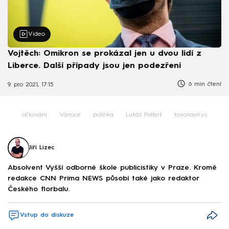
Video
Vojtěch: Omikron se prokázal jen u dvou lidí z
Liberce. Další případy jsou jen podezření
6 min čtení
9. pro 2021, 17:15
očkování
Vánoce
politika
Lukáš Pollert
koronavirus
Jiří Lizec
Absolvent Vyšší odborné škole publicistiky v Praze. Kromě
redakce CNN Prima NEWS působí také jako redaktor
Českého florbalu.
Vstup do diskuze