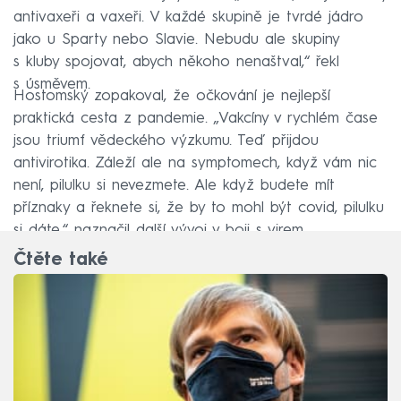
antivaxeři a vaxeři. V každé skupině je tvrdé jádro
jako u Sparty nebo Slavie. Nebudu ale skupiny
s kluby spojovat, abych někoho nenaštval,“ řekl
s úsměvem.
Hostomský zopakoval, že očkování je nejlepší
praktická cesta z pandemie. „Vakcíny v rychlém čase
jsou triumf vědeckého výzkumu. Teď přijdou
antivirotika. Záleží ale na symptomech, když vám nic
není, pilulku si nevezmete. Ale když budete mít
příznaky a řeknete si, že by to mohl být covid, pilulku
si dáte,“ naznačil další vývoj v boji s virem.
Čtěte také