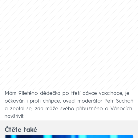
Mám 91letého dědečka po třetí dávce vakcinace, je
očkován i proti chřipce, uvedl moderátor Petr Suchoň
a zeptal se, zda může svého příbuzného o Vánocích
navštívit.
Čtěte také