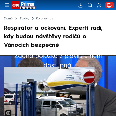
Domů
Zprávy
Koronavirus
Respirátor a očkování. Experti radí,
kdy budou návštěvy rodičů o
Vánocích bezpečné
Žádná položka z playlistu není
Výběr redakce
dostupná.