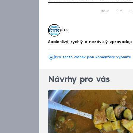
Fa
Itálie
Řím
E
ČTK
Spolehlivý, rychlý a nezávislý zpravodajs
Pro tento článek jsou komentáře vypnuté
Návrhy pro vás