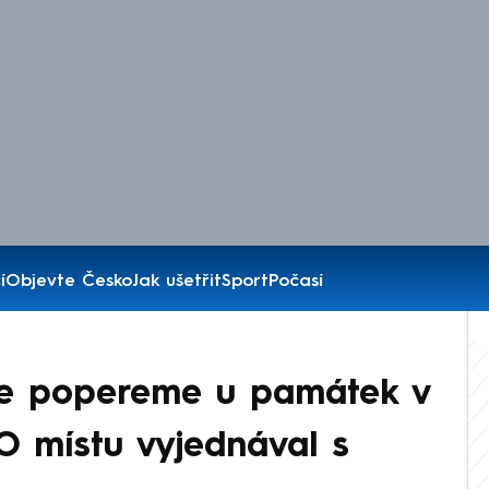
í
Objevte Česko
Jak ušetřit
Sport
Počasí
se popereme u památek v
 O místu vyjednával s