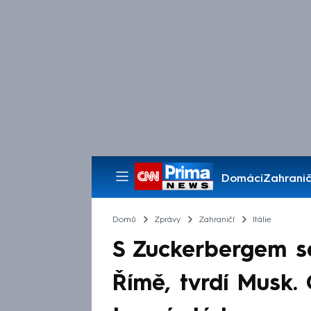
Domácí
Zahranič
Pořady
Domů
Zprávy
Zahraničí
Itálie
S Zuckerbergem 
Římě, tvrdí Musk.