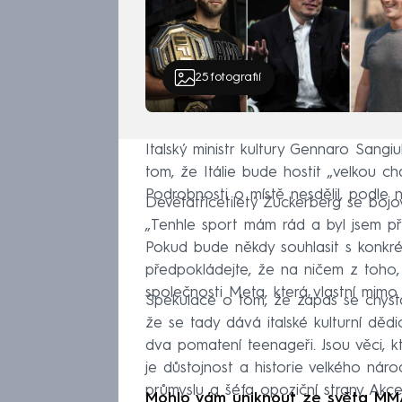
25
fotografií
Italský ministr kultury Gennaro Sangi
tom, že Itálie bude hostit „velkou char
Podrobnosti o místě nesdělil, podle 
Devětatřicetiletý Zuckerberg se boj
„Tenhle sport mám rád a byl jsem př
Pokud bude někdy souhlasit s konkré
předpokládejte, že na ničem z toho, 
společnosti Meta, která vlastní mimo 
Spekulace o tom, že zápas se chystá v
že se tady dává italské kulturní dědi
dva pomatení teenageři. Jsou věci, 
je důstojnost a historie velkého náro
průmyslu a šéfa opoziční strany Akce 
Mohlo vám uniknout ze světa MM