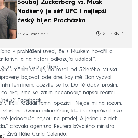
Souboj Zuckerberg vs. Musk:
Nadšený je šéf UFC i nejlepší
český bijec Procházka
6 min čtení
23. čvn 2023, 09:16
uliano v prohlášení uvedl, že s Muskem hovořil o
itativní a na historii odkazující událost“.
něj to ale nebude v Římě.
ovým uměním věnuje, na rozdíl od 52letého Muska.
ipravený bojovat ode dne, kdy mě Elon vyzval.
tním termínem, dozvíte se to. Do té doby, prosím,
co říká, jsme se zatím nedohodli,“ napsal ředitel
jiné síť Facebook.
 Itálii, rozladil tamní opozici. „Nejde mi na rozum,
ctví všanc dvěma miliardářům, kteří si dopřávají jako
které jednoduše nejsou na prodej. A jednou z nich
da,“ citovala agentura Reuters bývalého ministra
– Živá Itálie Carla Calendu.
A: