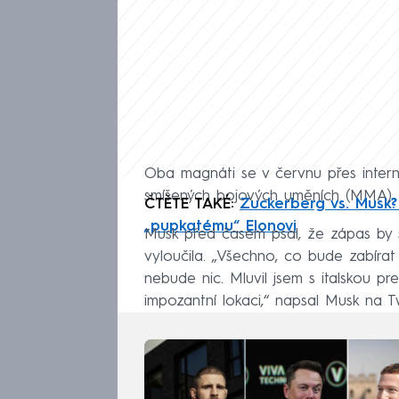
Oba magnáti se v červnu přes interne
smíšených bojových uměních (MMA). P
ČTĚTE TAKÉ:
Zuckerberg vs. Musk?
„pupkatému“ Elonovi
Musk před časem psal, že zápas by se
vyloučila. „Všechno, co bude zabíra
nebude nic. Mluvil jsem s italskou pr
impozantní lokaci,“ napsal Musk na Tw