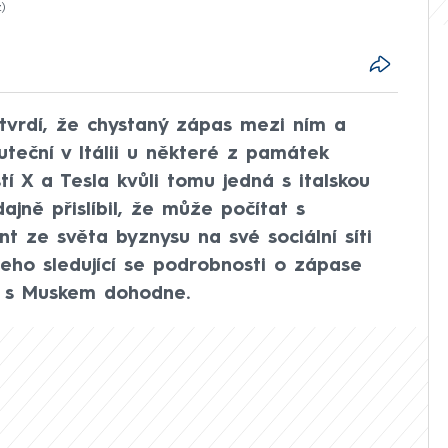
z
 tvrdí, že chystaný zápas mezi ním a
eční v Itálii u některé z památek
í X a Tesla kvůli tomu jedná s italskou
ajně přislíbil, že může počítat s
nt ze světa byznysu na své sociální síti
eho sledující se podrobnosti o zápase
ch s Muskem dohodne.