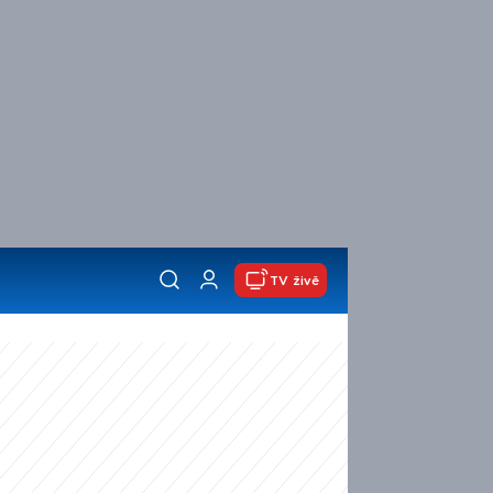
TV živě