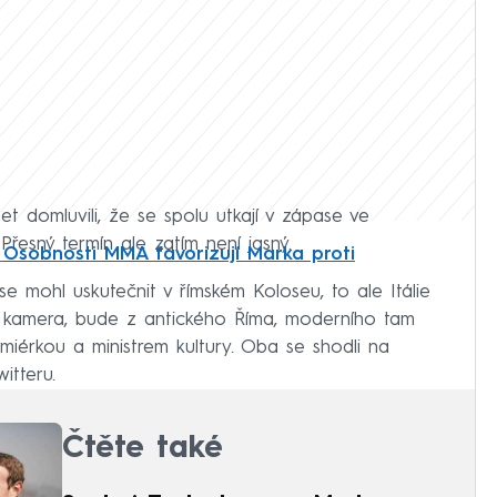
t domluvili, že se spolu utkají v zápase ve
řesný termín ale zatím není jasný.
 Osobnosti MMA favorizují Marka proti
 mohl uskutečnit v římském Koloseu, to ale Itálie
t kamera, bude z antického Říma, moderního tam
emiérkou a ministrem kultury. Oba se shodli na
itteru.
Čtěte také