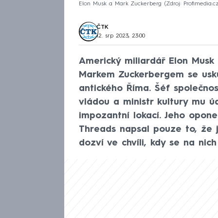
Elon Musk a Mark Zuckerberg
Zdroj: Profimedia.c
ČTK
12. srp 2023, 23:00
Americký miliardář Elon Musk
Markem Zuckerbergem se uskut
antického Říma. Šéf společnost
vládou a ministr kultury mu úd
impozantní lokací. Jeho opone
Threads napsal pouze to, že j
dozví ve chvíli, kdy se na ni