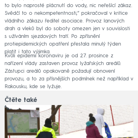
to bylo naprosté plácnutí do vody, nic neřešící zákaz.
Svědčí to o nekompetentnosti,“ pokračoval v kritice
vládního zákazu ředitel asociace. Provoz lanových
drah a vleků byl do soboty omezen jen v souvislosti
s užíváním sjezdových tratí. Po zpřísnění
protiepidemických opatření přestala minulý týden
platit i tato výjimka.
Kvůli epidemii koronaviru je od 27. prosince z
nařízení vlády zastaven provoz lyžařských areálů.
Zástupci areálů opakovaně požadují obnovení
provozu, a to za přísnějších podmínek než například v
Rakousku, kde se lyžuje.
Čtěte také