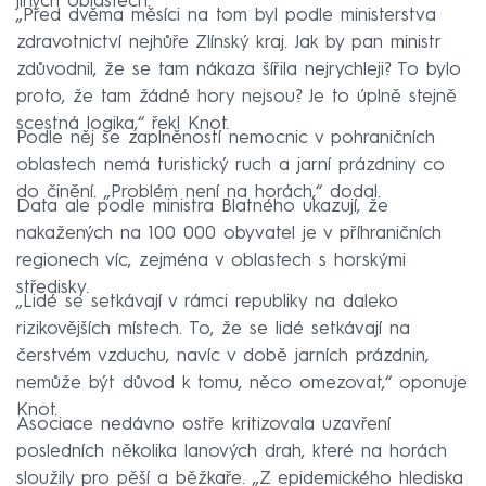
jiných oblastech.
„Před dvěma měsíci na tom byl podle ministerstva
zdravotnictví nejhůře Zlínský kraj. Jak by pan ministr
zdůvodnil, že se tam nákaza šířila nejrychleji? To bylo
proto, že tam žádné hory nejsou? Je to úplně stejně
scestná logika,“ řekl Knot.
Podle něj se zaplněností nemocnic v pohraničních
oblastech nemá turistický ruch a jarní prázdniny co
do činění. „Problém není na horách,“ dodal.
Data ale podle ministra Blatného ukazují, že
nakažených na 100 000 obyvatel je v příhraničních
regionech víc, zejména v oblastech s horskými
středisky.
„Lidé se setkávají v rámci republiky na daleko
rizikovějších místech. To, že se lidé setkávají na
čerstvém vzduchu, navíc v době jarních prázdnin,
nemůže být důvod k tomu, něco omezovat,“ oponuje
Knot.
Asociace nedávno ostře kritizovala uzavření
posledních několika lanových drah, které na horách
sloužily pro pěší a běžkaře. „Z epidemického hlediska