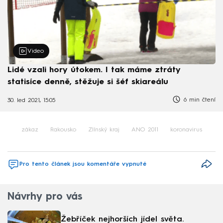
Video
Lidé vzali hory útokem. I tak máme ztráty
statisíce denně, stěžuje si šéf skiareálu
6 min čtení
30. led 2021, 15:05
zákaz
Rakousko
Zlínský kraj
ANO 2011
koronavirus
Pro tento článek jsou komentáře vypnuté
Návrhy pro vás
Žebříček nejhorších jídel světa.