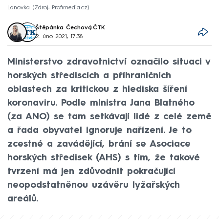
Lanovka
Zdroj: Profimedia.cz
Štěpánka Čechová
,
ČTK
2. úno 2021, 17:38
Ministerstvo zdravotnictví označilo situaci v
horských střediscích a příhraničních
oblastech za kritickou z hlediska šíření
koronaviru. Podle ministra Jana Blatného
(za ANO) se tam setkávají lidé z celé země
a řada obyvatel ignoruje nařízení. Je to
zcestné a zavádějící, brání se Asociace
horských středisek (AHS) s tím, že takové
tvrzení má jen zdůvodnit pokračující
neopodstatněnou uzávěru lyžařských
areálů.