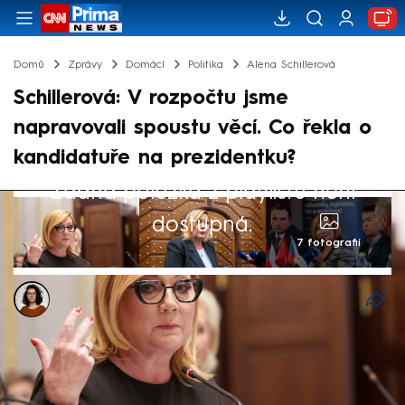
Domů
Zprávy
Domácí
Politika
Alena Schillerová
Schillerová: V rozpočtu jsme
napravovali spoustu věcí. Co řekla o
kandidatuře na prezidentku?
Žádná položka z playlistu není
dostupná.
7 fotografií
Dominika Fuchsová
26. led 2026, 22:12
V rozpočtu jsme napravovali spoustu věcí.
Ve vysílání CNN Prima NEWS to řekla