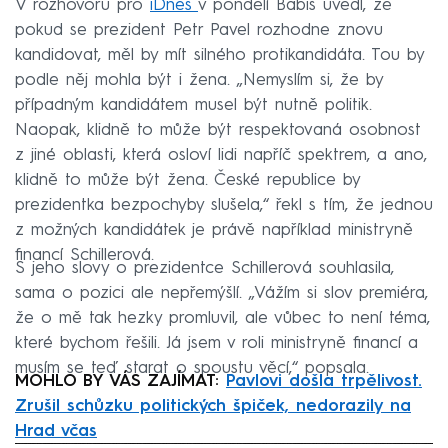
V rozhovoru pro
iDnes
v pondělí Babiš uvedl, že
pokud se prezident Petr Pavel rozhodne znovu
kandidovat, měl by mít silného protikandidáta. Tou by
podle něj mohla být i žena. „Nemyslím si, že by
případným kandidátem musel být nutně politik.
Naopak, klidně to může být respektovaná osobnost
z jiné oblasti, která osloví lidi napříč spektrem, a ano,
klidně to může být žena. České republice by
prezidentka bezpochyby slušela,“ řekl s tím, že jednou
z možných kandidátek je právě například ministryně
financí Schillerová.
S jeho slovy o prezidentce Schillerová souhlasila,
sama o pozici ale nepřemýšlí. „Vážím si slov premiéra,
že o mě tak hezky promluvil, ale vůbec to není téma,
které bychom řešili. Já jsem v roli ministryně financí a
musím se teď starat o spoustu věcí,“ popsala.
MOHLO BY VÁS ZAJÍMAT:
Pavlovi došla trpělivost.
Zrušil schůzku politických špiček, nedorazily na
Hrad včas