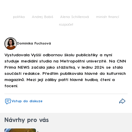
Failed to fetch
politika
Andrej Babiš
Alena Schillerová
ministr financí
rozpočet
Dominika Fuchsová
Vystudovala Vyšší odbornou školu publicistiky a nyní
studuje mediální studia na Metropolitní univerzitě. Na CNN
Prima NEWS začala jako stážistka, v lednu 2024 se stala
součástí redakce. Předtím publikovala hlavně do kulturních
magazínů. Mezi její záliby patří hlavně hudba, čtení a
focení.
Vstup do diskuze
Návrhy pro vás