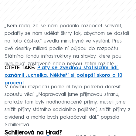
„Jsem ráda, že se nám podařilo rozpočet schválit,
podařily se nám udělat škrty tak, abychom se dostali
na tuto částku,“ uvedla ministryně ve vysílání. Přes
dvě desítky miliard podle ní půjdou do rozpočtu
Státního fondu infrastruktury na stavby, které jsou
nyní buď zastavené nebo nejsou zatím rozjeté.
ČTĚTE TAKÉ:
Platy se zvednou statisícům lidí,
oznámil Juchelka. Někteří si polepší skoro o 10
procent
V návrhu rozpočtu podle ní bylo potřeba dořešit
spoustu věcí. „Napravovali jsme příjmovou stranu,
protože tam byly nadhodnocené příjmy, museli jsme
snížit příjmy státního sociálního pojištění, snížit příjmy z
dividend a mohla bych pokračovat dál,“ popsala
Schillerová.
Schillerová na Hrad?