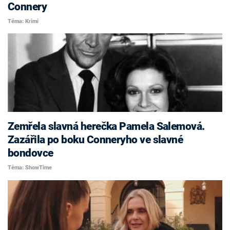
Connery
Téma: Krimi
Zemřela slavná herečka Pamela Salemová.
Zazářila po boku Conneryho ve slavné
bondovce
Téma: ShowTime