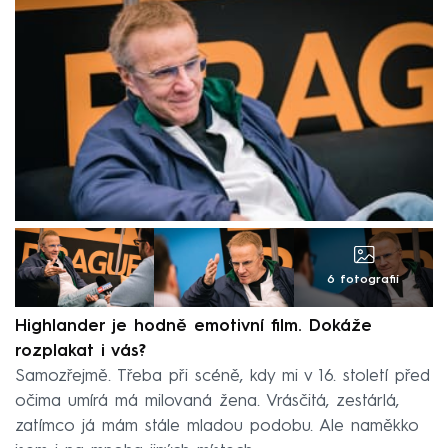
6 fotografií
Highlander je hodně emotivní film. Dokáže
rozplakat i vás?
Samozřejmě. Třeba při scéně, kdy mi v 16. století před
očima umírá má milovaná žena. Vrásčitá, zestárlá,
zatímco já mám stále mladou podobu. Ale naměkko