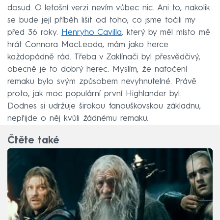
dosud. O letošní verzi nevím vůbec nic. Ani to, nakolik
se bude její příběh lišit od toho, co jsme točili my
před 36 roky.
Henryho Cavilla
, který by měl místo mě
hrát Connora MacLeoda, mám jako herce
každopádně rád. Třeba v Zaklínači byl přesvědčivý,
obecně je to dobrý herec. Myslím, že natočení
remaku bylo svým způsobem nevyhnutelné. Právě
proto, jak moc populární první Highlander byl.
Dodnes si udržuje širokou fanouškovskou základnu,
nepřijde o něj kvůli žádnému remaku.
Čtěte také