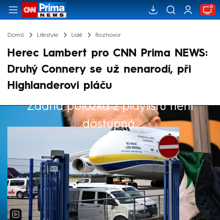
Domů
Lifestyle
Lidé
Rozhovor
Herec Lambert pro CNN Prima NEWS:
Druhý Connery se už nenarodí, při
Highlanderovi pláču
Žádná položka z playlistu není
Výběr redakce
dostupná.