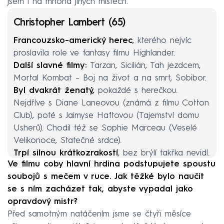
jsem i na mnoha jiných místech.
Christopher Lambert (65)
Francouzsko-americký herec
, kterého nejvíc
proslavila role ve fantasy filmu Highlander.
Další slavné filmy:
Tarzan, Sicilián, Tah jezdcem,
Mortal Kombat – Boj na život a na smrt, Sobibor.
Byl dvakrát ženatý,
pokaždé s herečkou.
Nejdříve s Diane Laneovou (známá z filmu Cotton
Club), poté s Jaimyse Haftovou (Tajemství domu
Usherů). Chodil též se Sophie Marceau (Veselé
Velikonoce, Statečné srdce).
Trpí silnou krátkozrakostí
, bez brýlí takřka nevidí.
Ve filmu coby hlavní hrdina podstupujete spoustu
soubojů s mečem v ruce. Jak těžké bylo naučit
se s ním zacházet tak, abyste vypadal jako
opravdový mistr?
Před samotným natáčením jsme se čtyři měsíce