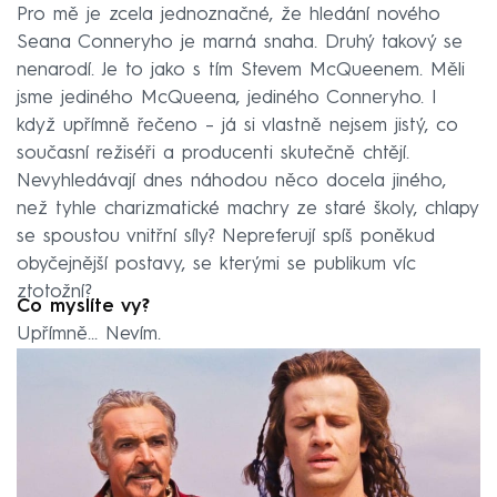
Pro mě je zcela jednoznačné, že hledání nového
Seana Conneryho je marná snaha. Druhý takový se
nenarodí. Je to jako s tím Stevem McQueenem. Měli
jsme jediného McQueena, jediného Conneryho. I
když upřímně řečeno – já si vlastně nejsem jistý, co
současní režiséři a producenti skutečně chtějí.
Nevyhledávají dnes náhodou něco docela jiného,
než tyhle charizmatické machry ze staré školy, chlapy
se spoustou vnitřní síly? Nepreferují spíš poněkud
obyčejnější postavy, se kterými se publikum víc
ztotožní?
Co myslíte vy?
Upřímně… Nevím.