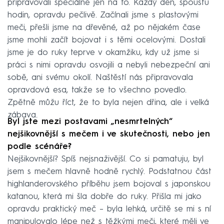
připravovali speciálně jen na to. Každý den, spoustu
hodin, opravdu pečlivě. Začínali jsme s plastovými
meči, přešli jsme na dřevěné, až po nějakém čase
jsme mohli začít bojovat i s těmi ocelovými. Dostali
jsme je do ruky teprve v okamžiku, kdy už jsme si
práci s nimi opravdu osvojili a nebyli nebezpeční ani
sobě, ani svému okolí. Naštěstí nás připravovala
opravdová esa, takže se to všechno povedlo.
Zpětně můžu říct, že to byla nejen dřina, ale i velká
zábava.
Byl jste mezi postavami „nesmrtelných“
nejšikovnější s mečem i ve skutečnosti, nebo jen
podle scénáře?
Nejšikovnější? Spíš nejsnaživější. Co si pamatuju, byl
jsem s mečem hlavně hodně rychlý. Podstatnou část
highlanderovského příběhu jsem bojoval s japonskou
katanou, která mi šla dobře do ruky. Přišla mi jako
opravdu praktický meč – byla lehká, určitě se mi s ní
manipulovalo lépe než s těžkými meči, které měli ve