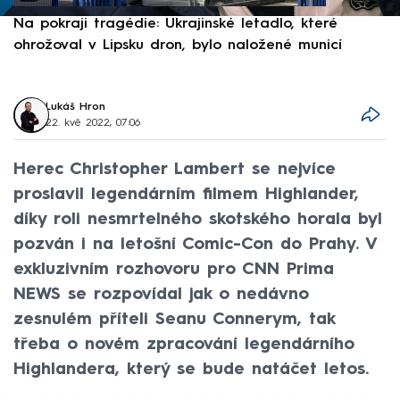
Na pokraji tragédie: Ukrajinské letadlo, které
P
ohrožoval v Lipsku dron, bylo naložené municí
e
Lukáš Hron
22. kvě 2022, 07:06
Herec Christopher Lambert se nejvíce
proslavil legendárním filmem Highlander,
díky roli nesmrtelného skotského horala byl
pozván i na letošní Comic-Con do Prahy. V
exkluzivním rozhovoru pro CNN Prima
NEWS se rozpovídal jak o nedávno
zesnulém příteli Seanu Connerym, tak
třeba o novém zpracování legendárního
Highlandera, který se bude natáčet letos.