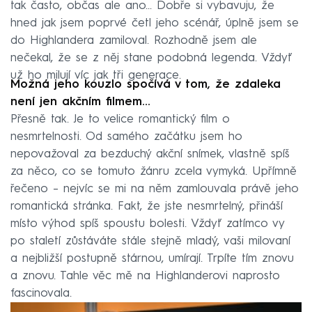
tak často, občas ale ano... Dobře si vybavuju, že
hned jak jsem poprvé četl jeho scénář, úplně jsem se
do Highlandera zamiloval. Rozhodně jsem ale
nečekal, že se z něj stane podobná legenda. Vždyť
už ho milují víc jak tři generace.
Možná jeho kouzlo spočívá v tom, že zdaleka
není jen akčním filmem...
Přesně tak. Je to velice romantický film o
nesmrtelnosti. Od samého začátku jsem ho
nepovažoval za bezduchý akční snímek, vlastně spíš
za něco, co se tomuto žánru zcela vymyká. Upřímně
řečeno – nejvíc se mi na něm zamlouvala právě jeho
romantická stránka. Fakt, že jste nesmrtelný, přináší
místo výhod spíš spoustu bolesti. Vždyť zatímco vy
po staletí zůstáváte stále stejně mladý, vaši milovaní
a nejbližší postupně stárnou, umírají. Trpíte tím znovu
a znovu. Tahle věc mě na Highlanderovi naprosto
fascinovala.