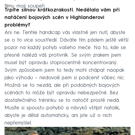
filmu moji soupeři.
Trpíte silnou krátkozrakostí. Nedělala vám při
natáčení bojových scén v Highlanderovi
problémy?
Ani ne. Tenhle handicap vás vlastně jen nutí, abyste
se o to více soustředil. Dáváte tím pádem ještě větší
pozor na každý pohyb vašeho meče. Na to, kde se
přesně nalézá váš protivník. Se svým zrakem jsem
musel být opravdu stoprocentně koncentrovaný.
Svým způsobem jsem to tedy mohl chápat naopak
jako výhodu – nedovolil jsem si podcenit vůbec nic.
Možná se to nezdá, ale při podobných bojových
scénách to může být opravdu nebezpečné. Bez
dostatečného tréninku se to natočit prostě nedá.
Musíte si spoustu pohybů a návyků vštípit natolik,
abyste je dělal automaticky, ani jste už o nich
nepřemýšlel.