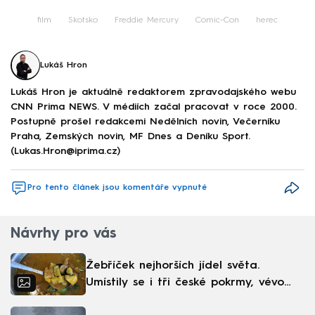
film
Skotsko
Freddie Mercury
Comic-Con
herec
Lukáš Hron
Lukáš Hron je aktuálně redaktorem zpravodajského webu
CNN Prima NEWS. V médiích začal pracovat v roce 2000.
Postupně prošel redakcemi Nedělních novin, Večerníku
Praha, Zemských novin, MF Dnes a Deníku Sport.
(Lukas.Hron@iprima.cz)
Pro tento článek jsou komentáře vypnuté
Návrhy pro vás
Žebříček nejhorších jídel světa.
Umístily se i tři české pokrmy, vévodí
skandinávská kuchyně