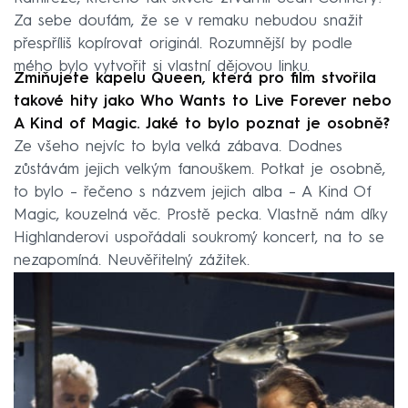
Za sebe doufám, že se v remaku nebudou snažit
přespříliš kopírovat originál. Rozumnější by podle
mého bylo vytvořit si vlastní dějovou linku.
Zmiňujete kapelu Queen, která pro film stvořila
takové hity jako Who Wants to Live Forever nebo
A Kind of Magic. Jaké to bylo poznat je osobně?
Ze všeho nejvíc to byla velká zábava. Dodnes
zůstávám jejich velkým fanouškem. Potkat je osobně,
to bylo – řečeno s názvem jejich alba – A Kind Of
Magic, kouzelná věc. Prostě pecka. Vlastně nám díky
Highlanderovi uspořádali soukromý koncert, na to se
nezapomíná. Neuvěřitelný zážitek.