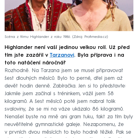
Scéna z filmu Highlander z roku 1986.
Zdroj: Profimedia.cz
Highlander není vaší jedinou velkou rolí. Už před
tím jste zazářil v
Tarzanovi
. Byla příprava i na
toto natáčení náročná?
Rozhodně. Na Tarzana jsem se musel připravovat
šest dlouhých měsíců. Bylo to perné, dřel jsem až
devět hodin denně. Zabíračka. Jen si to představte:
Jakmile jsem začínal s tréninkem, vážil jsem 58
kilogramů. A šest měsíců poté jsem nabral tolik
svaloviny, že se mi na váze ukázalo 86 kilogramů.
Nenašel byste na mně ani gram tuku, fakt za tím byly
neuvěřitelné gymnastické galeje. Nezapomenu, že
v prvních dvou měsících to bylo hodně těžké. Pak se