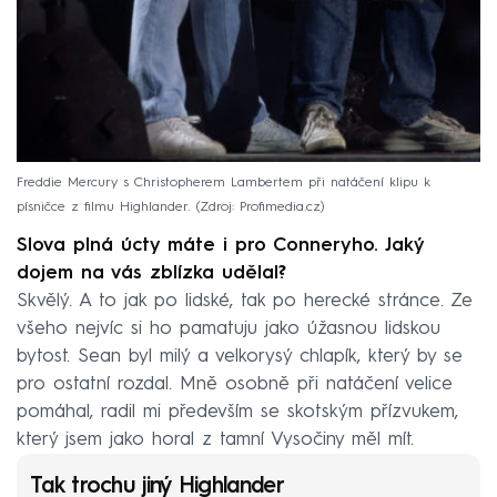
Freddie Mercury s Christopherem Lambertem při natáčení klipu k
písničce z filmu Highlander.
Zdroj: Profimedia.cz
Slova plná úcty máte i pro Conneryho. Jaký
dojem na vás zblízka udělal?
Skvělý. A to jak po lidské, tak po herecké stránce. Ze
všeho nejvíc si ho pamatuju jako úžasnou lidskou
bytost. Sean byl milý a velkorysý chlapík, který by se
pro ostatní rozdal. Mně osobně při natáčení velice
pomáhal, radil mi především se skotským přízvukem,
který jsem jako horal z tamní Vysočiny měl mít.
Tak trochu jiný Highlander