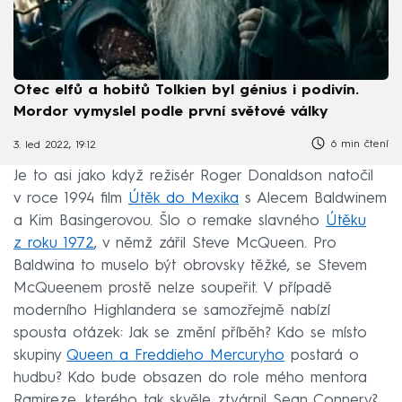
Otec elfů a hobitů Tolkien byl génius i podivín.
Mordor vymyslel podle první světové války
6 min čtení
3. led 2022, 19:12
Je to asi jako když režisér Roger Donaldson natočil
v roce 1994 film
Útěk do Mexika
s Alecem Baldwinem
a Kim Basingerovou. Šlo o remake slavného
Útěku
z roku 1972
, v němž zářil Steve McQueen. Pro
Baldwina to muselo být obrovsky těžké, se Stevem
McQueenem prostě nelze soupeřit. V případě
moderního Highlandera se samozřejmě nabízí
spousta otázek: Jak se změní příběh? Kdo se místo
skupiny
Queen a Freddieho Mercuryho
postará o
hudbu? Kdo bude obsazen do role mého mentora
Ramireze, kterého tak skvěle ztvárnil Sean Connery?