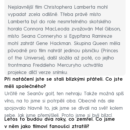
Nejslavnější film Christophera Lamberta mohl
vypadat zcela odlišně. Třeba právě místo
Lamberta byl do role nesmrtelného skotského
horala Connora MacLeoda zvažován Mel Gibson,
místo Seana Conneryho si Egypťana Ramireze
mohl zahrát Gene Hackman. Skupina Queen měla
původně pro film nahrát jedinou písničku (Princes
of the Universe), další složila až poté, co jejího
frontmana Freddieho Mercuryho uchvátila
projekce dílčí verze snímku.
Při natáčení jste se stali blízkými přáteli. Co jste
měli společného?
Určitě ne Seanův golf, ten nehraju. Takže možná spíš
víno, na to jsme si potrpěli oba. Obecně nás ale
spojovalo hlavně to, jak jsme se dívali na svět kolem
sebe. Jak jsme přemýšleli. Proto jsme si byli blízcí.
Letos to budou dva roky, co zemřel. Co jsme
v něm jako filmoví fanoušci ztratili?