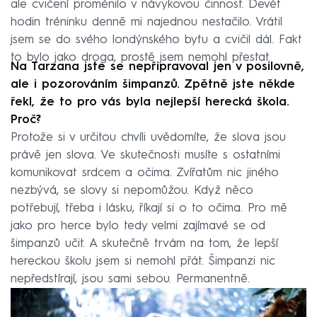
ale cvičení proměnilo v návykovou činnost. Devět
hodin tréninku denně mi najednou nestačilo. Vrátil
jsem se do svého londýnského bytu a cvičil dál. Fakt
to bylo jako droga, prostě jsem nemohl přestat.
Na Tarzana jste se nepřipravoval jen v posilovně,
ale i pozorováním šimpanzů. Zpětně jste někde
řekl, že to pro vás byla nejlepší herecká škola.
Proč?
Protože si v určitou chvíli uvědomíte, že slova jsou
právě jen slova. Ve skutečnosti musíte s ostatními
komunikovat srdcem a očima. Zvířatům nic jiného
nezbývá, se slovy si nepomůžou. Když něco
potřebují, třeba i lásku, říkají si o to očima. Pro mě
jako pro herce bylo tedy velmi zajímavé se od
šimpanzů učit. A skutečně trvám na tom, že lepší
hereckou školu jsem si nemohl přát. Šimpanzi nic
nepředstírají, jsou sami sebou. Permanentně.