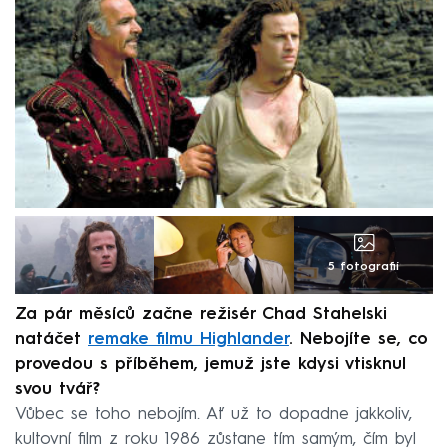
5 fotografií
Za pár měsíců začne režisér Chad Stahelski
natáčet
remake filmu Highlander
. Nebojíte se, co
provedou s příběhem, jemuž jste kdysi vtisknul
svou tvář?
Vůbec se toho nebojím. Ať už to dopadne jakkoliv,
kultovní film z roku 1986 zůstane tím samým, čím byl