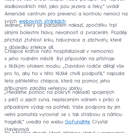
sladkovodních míst, jako jsou jezera a řeky,“ uvádí
Americké centrum pro prevenci a kontrolu nemocí na
svých
webových stránkách
.
Jedinec, který se parazitem nakazí, zpočátku trpí
silnými bolestmi hlavy, nevolností a zvracením. Později
přichází ztuhlost krku, halucinace a záchvaty, které
v důsledku infekce sílí.
Chlapce krátce nato hospitalizovali v nemocnici
v jeho rodném městě. Byl připoután na přístroje
s těžkým otokem mozku. „Davidovi rodiče dělají vše
pro to, aby ho v této těžké chvíli podpořili,“ napsala
teta pětiletého chlapce, která na pomoc jeho
příbuzným založila veřejnou sbírku.
„Hledáme pomoc na pokrytí nákladů spojených
s péčí o jejich syna, neplaceným volnem v práci a
případnými výdaji na pohřeb. Vaše podpora by jim
velmi pomohla vyrovnat se s tak strašnou a náhlou
tragédií,“ uvedla na webu
GoFundMe
Crystal
Hayleyová.