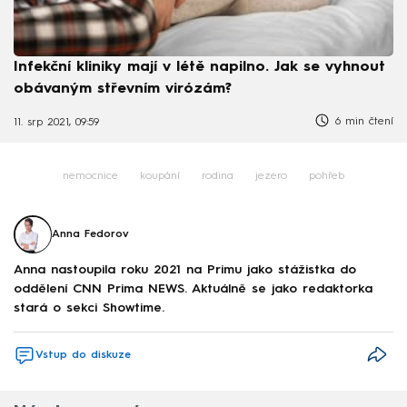
Infekční kliniky mají v létě napilno. Jak se vyhnout
obávaným střevním virózám?
6 min čtení
11. srp 2021, 09:59
nemocnice
koupání
rodina
jezero
pohřeb
Anna Fedorov
Anna nastoupila roku 2021 na Primu jako stážistka do
oddělení CNN Prima NEWS. Aktuálně se jako redaktorka
stará o sekci Showtime.
Vstup do diskuze