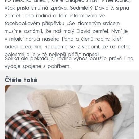
Po několika dnech, které chlapec strávil v nemocnici,
však přišla smutná zpráva. Sedmiletý David 7. srpna
zemřel. Jeho rodina o tom informovala ve
facebookovém příspěvku. „Se zlomeným srdcem
musíme oznámit, že náš malý David zemřel. Nyní je
v milující náruči našeho Pána a členů rodiny, kteří
odešli před ním. Radujeme se z vědomí, že už netrpí
bolestmi a je v té nejlepší péči,“ napsali.
Sbírka ale pokračuje, rodina výnos použije právě i na
výdaje spojené s pohřbem.
Čtěte také