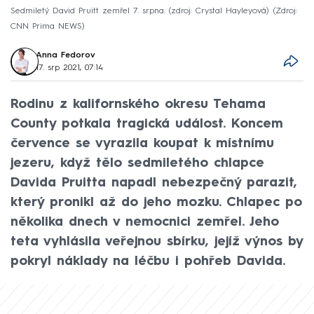
Sedmiletý David Pruitt zemřel 7. srpna. (zdroj: Crystal Hayleyová)
Zdroj:
CNN Prima NEWS
Anna Fedorov
17. srp 2021, 07:14
Rodinu z kalifornského okresu Tehama
County potkala tragická událost. Koncem
července se vyrazila koupat k místnímu
jezeru, když tělo sedmiletého chlapce
Davida Pruitta napadl nebezpečný parazit,
který pronikl až do jeho mozku. Chlapec po
několika dnech v nemocnici zemřel. Jeho
teta vyhlásila veřejnou sbírku, jejíž výnos by
pokryl náklady na léčbu i pohřeb Davida.