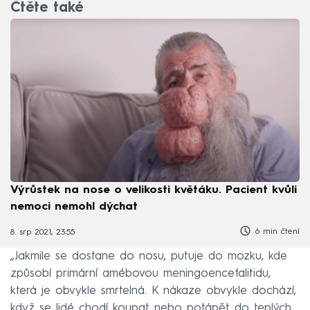
Čtěte také
Výrůstek na nose o velikosti květáku. Pacient kvůli
nemoci nemohl dýchat
6 min čtení
8. srp 2021, 23:55
„Jakmile se dostane do nosu, putuje do mozku, kde
způsobí primární amébovou meningoencefalitidu,
která je obvykle smrtelná. K nákaze obvykle dochází,
když se lidé chodí koupat nebo potápět do teplých