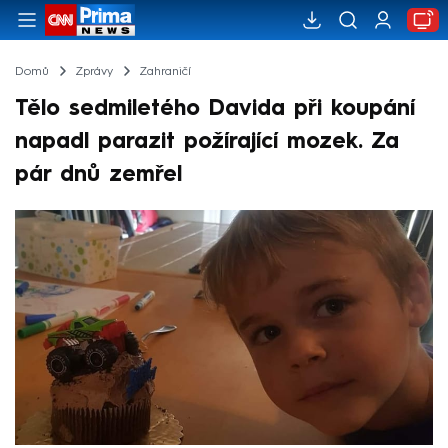
Domů
Zprávy
Zahraničí
Tělo sedmiletého Davida při koupání
napadl parazit požírající mozek. Za
pár dnů zemřel