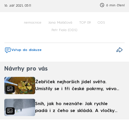
6 min čtení
16. zář 2021, 05:11
nemocnice
Jana Maláčová
TOP 09
ODS
Petr Fiala (ODS)
Vstup do diskuze
Návrhy pro vás
Žebříček nejhorších jídel světa.
Umístily se i tři české pokrmy, vévodí
skandinávská kuchyně
Sníh, jak ho neznáte: Jak rychle
padá i z čeho se skládá. A vločky
nejsou bílé