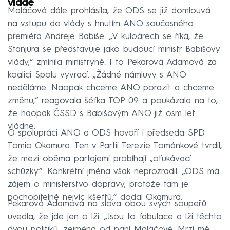
vládě
Maláčová dále prohlásila, že ODS se již domlouvá
na vstupu do vlády s hnutím ANO současného
premiéra Andreje Babiše. „V kuloárech se říká, že
Stanjura se představuje jako budoucí ministr Babišovy
vlády,“ zmínila ministryně. I to Pekarová Adamová za
koalici Spolu vyvrací. „Žádné námluvy s ANO
neděláme. Naopak chceme ANO porazit a chceme
změnu,“ reagovala šéfka TOP 09 a poukázala na to,
že naopak ČSSD s Babišovým ANO již osm let
vládne.
O spolupráci ANO a ODS hovoří i předseda SPD
Tomio Okamura. Ten v Partii Terezie Tománkové tvrdil,
že mezi oběma partajemi probíhají „oťukávací
schůzky“. Konkrétní jména však neprozradil. „ODS má
zájem o ministerstvo dopravy, protože tam je
pochopitelně nejvíc kšeftů,“ dodal Okamura.
Pekarová Adamová na slova obou svých soupeřů
uvedla, že jde jen o lži. „Jsou to fabulace a lži těchto
dvou politiků, zejména od paní Maláčové. Mrzí mě,