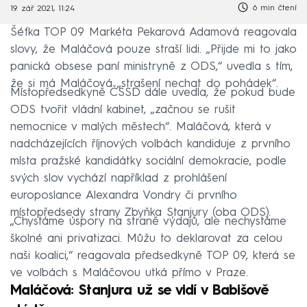
6 min čtení
19. zář 2021, 11:24
Šéfka TOP 09 Markéta Pekarová Adamová reagovala
slovy, že Maláčová pouze straší lidi. „Přijde mi to jako
panická obsese paní ministryně z ODS,“ uvedla s tím,
že si má Maláčová „strašení nechat do pohádek“.
Místopředsedkyně ČSSD dále uvedla, že pokud bude
ODS tvořit vládní kabinet, „začnou se rušit
nemocnice v malých městech“. Maláčová, která v
nadcházejících říjnových volbách kandiduje z prvního
místa pražské kandidátky sociální demokracie, podle
svých slov vychází například z prohlášení
europoslance Alexandra Vondry či prvního
místopředsedy strany Zbyňka Stanjury (oba ODS).
„Chystáme úspory na straně výdajů, ale nechystáme
školné ani privatizaci. Můžu to deklarovat za celou
naši koalici,“ reagovala předsedkyně TOP 09, která se
ve volbách s Maláčovou utká přímo v Praze.
Maláčová: Stanjura už se vidí v Babišově