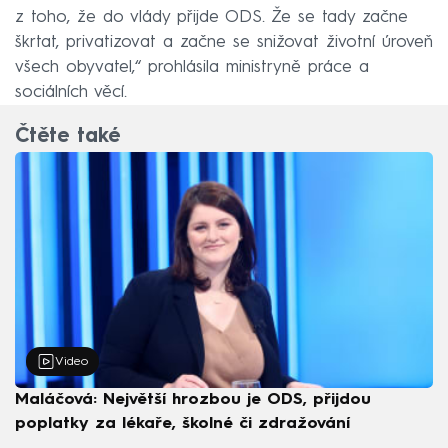
z toho, že do vlády přijde ODS. Že se tady začne
škrtat, privatizovat a začne se snižovat životní úroveň
všech obyvatel,“ prohlásila ministryně práce a
sociálních věcí.
Čtěte také
Video
Maláčová: Největší hrozbou je ODS, přijdou
poplatky za lékaře, školné či zdražování