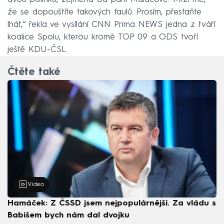
že se dopouštíte takových faulů. Prosím, přestaňte
lhát,“ řekla ve vysílání CNN Prima NEWS jedna z tváří
koalice Spolu, kterou kromě TOP 09 a ODS tvoří
ještě KDU-ČSL.
Čtěte také
Video
Hamáček: Z ČSSD jsem nejpopulárnější. Za vládu s
Babišem bych nám dal dvojku