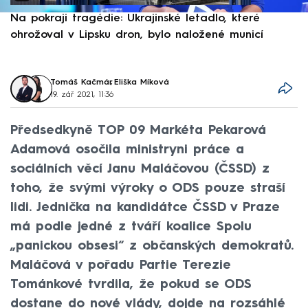
Na pokraji tragédie: Ukrajinské letadlo, které
P
ohrožoval v Lipsku dron, bylo naložené municí
e
Tomáš Kačmár
,
Eliška Míková
19. zář 2021, 11:36
Předsedkyně TOP 09 Markéta Pekarová
Adamová osočila ministryni práce a
sociálních věcí Janu Maláčovou (ČSSD) z
toho, že svými výroky o ODS pouze straší
lidi. Jednička na kandidátce ČSSD v Praze
má podle jedné z tváří koalice Spolu
„panickou obsesi“ z občanských demokratů.
Maláčová v pořadu Partie Terezie
Tománkové tvrdila, že pokud se ODS
dostane do nové vlády, dojde na rozsáhlé