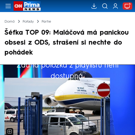
Domů
Pořady
Partie
Šéfka TOP 09: Maláčová má panickou
obsesi z ODS, strašení si nechte do
pohádek
Žádná položka z playlistu není
Výběr redakce
dostupná.