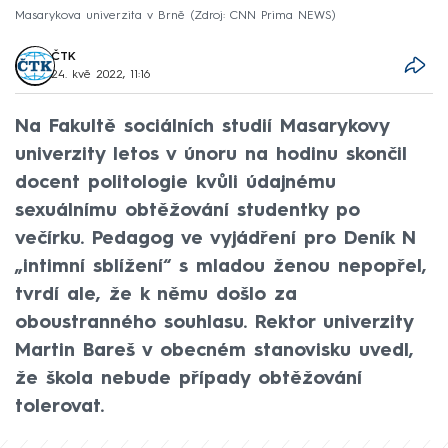
Masarykova univerzita v Brně
Zdroj: CNN Prima NEWS
ČTK
24. kvě 2022, 11:16
Na Fakultě sociálních studií Masarykovy
univerzity letos v únoru na hodinu skončil
docent politologie kvůli údajnému
sexuálnímu obtěžování studentky po
večírku. Pedagog ve vyjádření pro Deník N
„intimní sblížení“ s mladou ženou nepopřel,
tvrdí ale, že k němu došlo za
oboustranného souhlasu. Rektor univerzity
Martin Bareš v obecném stanovisku uvedl,
že škola nebude případy obtěžování
tolerovat.