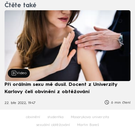
Čtěte také
Video
Při orálním sexu mě dusil. Docent z Univerzity
Karlovy čelí obvinění z obtěžování
6 min čtení
22. bře 2022, 19:47
obvinění
studentka
Masarykova univerzita
sexuální obtěžování
Martin Bareš