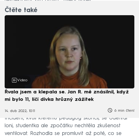
respektovat svá práva,“ uvedl Bareš.
Čtěte také
Video
Řvala jsem a klepala se. Jan R. mě znásilnil, když
mi bylo 11, líčí dívka hrůzný zážitek
6 min čtení
14. dub 2022, 10:11
Incident, kvůli kterému pedagog skončil, se odehrál
loni, studentka ale zpočátku nechtěla zkušenost
ventilovat. Rozhodla se promluvit až poté, co se