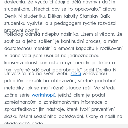
doslechla, že vyučující údajně dělá návrhy i dalším
studentkám. „Nechci, aby se to opakovalo,“ citoval
Deník N studentku. Děkan fakulty Stanislav Balík
studentku vyslyšel a s pedagogem rychle rozvázal
pracovní poměr.
Politolog odmítá nálepku násilníka. „Jsem si vědom, že
souhlas a jeho sdělení je kontinuální proces, a mám
dostatečnou mentální a emoční kapacitu k rozlišování.
V dané věci jsem usoudil na jednoznačnou
konsenzuálnost kontaktu a nyní necítím potřebu o
tom veřejně sdělovat podrobnosti,“ sdělil Deníku N.
Univerzita má na svém webu
sekci
věnovanou
případům sexuálního obtěžování, včetně podrobné
metodiky, jak se mají různé situace řešit. Ve středu
začne série
workshopů
, jejichž cílem je podat
zaměstnancům a zaměstnankyním informace a
zprostředkovat jim nástroje, které tvoří preventivní
složku řešení sexuálního obtěžování, šikany a násilí na
akademické půdě.