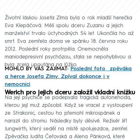
Životní láskou Josefa Zíma byla o rok mladší herečka
Eva Klepáčová. Měli spolu dceru Zuzanu a jejich
manželství trvalo úctyhodných 54 let. Ukončila ho až
smrt. Eva zemřela doma ve spánku 18. června roku
2012. Poslední roky protrpěla. Onemocněla
maniodepresivní psychózou, stala se nepohyblivou a
byla zcela upoutána na lůžko.
MOHLO BY VÁS ZAJÍMAT:
Poslední foto zpěváka
a herce Josefa Zímy. Zpíval dokonce i v
nemocnici
Werich pro jejich dceru založil vkladní knížku
Na její psychice se podepsala tragická autonehoda,
kterou její muž způsobil. Když se vracel z vystoupení
ze Strakonic, cestou ho přemohl mikrospánek a
narazil do stromu. Následky byly děsivé. Režisér Jiří
Jungwirth, který seděl na místě spolujezdce, zemřel.
Zpěvačka Judita Čeřovská a Alena Pánková, které