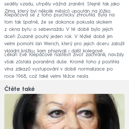
seděly vzadu, utrpěly vážná zranění. Stejně tak jako
Zíma, který byl několik měsíců upoután na lůžko.
Klepáčová se z toho psychicky zhroutila. Byla na
tom tak špatně, že se dokonce pokusila skokem
z okna bytu o sebevraždu. V té době bylo jejich
dceři Zuzaně pouhý jeden rok. V těžké době jim
velmi pomohl Jan Werich, který pro jejich dceru založil
vkladní knížku, kam přispívali i další kolegové.
Lékaři Evě Klepáčové naštěstí život zachránili, navždy
však zůstala poraněná duše. Kromě toho ji postihla
vlna zákazů vystupování v době normalizace po
roce 1968, což také velmi těžce nesla.
Čtěte také