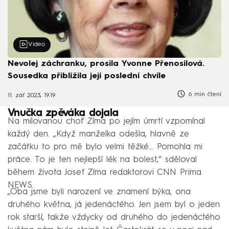
Video
Nevolej záchranku, prosila Yvonne Přenosilová.
Sousedka přiblížila její poslední chvíle
6 min čtení
11. zář 2023, 19:19
Vnučka zpěváka dojala
Na milovanou choť Zíma po jejím úmrtí vzpomínal
každý den. „Když manželka odešla, hlavně ze
začátku to pro mě bylo velmi těžké... Pomohla mi
práce. To je ten nejlepší lék na bolest,“ sděloval
během života Josef Zíma redaktorovi CNN Prima
NEWS.
„Oba jsme byli narození ve znamení býka, ona
druhého května, já jedenáctého. Jen jsem byl o jeden
rok starší, takže vždycky od druhého do jedenáctého