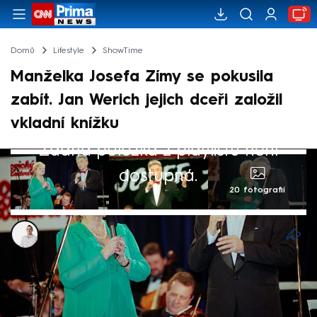
Domů
Lifestyle
ShowTime
Manželka Josefa Zímy se pokusila
zabít. Jan Werich jejich dceři založil
vkladní knížku
Žádná položka z playlistu není
dostupná.
20 fotografií
David Laštovka
7. bře 2025, 12:27
Josef Zíma prožil úctyhodných 54 let v
manželství s herečkou Evou Klepáčovou,