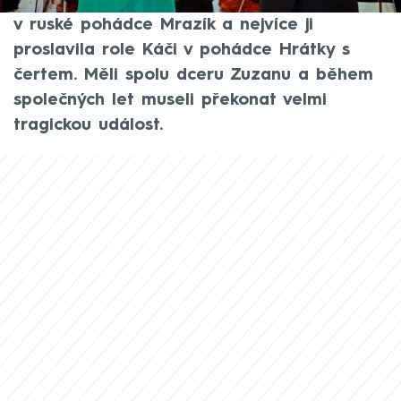
která propůjčila svůj hlas postavě Nastěnky
v ruské pohádce Mrazík a nejvíce ji
proslavila role Káči v pohádce Hrátky s
čertem. Měli spolu dceru Zuzanu a během
společných let museli překonat velmi
tragickou událost.