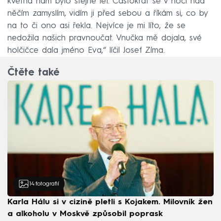
května nám bylo stejně let. Častokrát se v noci nad
něčím zamyslím, vidím ji před sebou a říkám si, co by
na to či ono asi řekla. Nejvíce je mi líto, že se
nedožila našich pravnoučat. Vnučka mě dojala, své
holčičce dala jméno Eva,“ líčil Josef Zíma.
Čtěte také
14
fotografií
Karla Hálu si v cizině pletli s Kojakem. Milovník žen
a alkoholu v Moskvě způsobil poprask