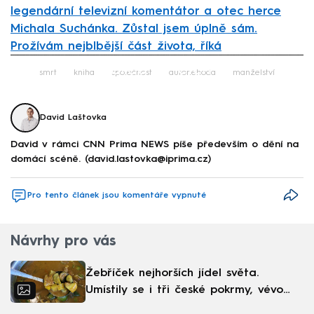
legendární televizní komentátor a otec herce
Michala Suchánka. Zůstal jsem úplně sám.
Prožívám nejblbější část života, říká
Failed to fetch
smrt
kniha
společnost
autonehoda
manželství
David Laštovka
David v rámci CNN Prima NEWS píše především o dění na
domácí scéně. (david.lastovka@iprima.cz)
Pro tento článek jsou komentáře vypnuté
Návrhy pro vás
Žebříček nejhorších jídel světa.
Umístily se i tři české pokrmy, vévodí
skandinávská kuchyně