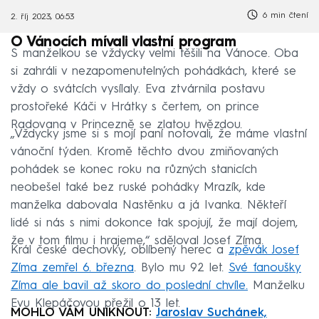
6 min čtení
2. říj 2023, 06:53
O Vánocích mívali vlastní program
S manželkou se vždycky velmi těšili na Vánoce. Oba
si zahráli v nezapomenutelných pohádkách, které se
vždy o svátcích vysílaly. Eva ztvárnila postavu
prostořeké Káči v Hrátky s čertem, on prince
Radovana v Princezně se zlatou hvězdou.
„Vždycky jsme si s mojí paní notovali, že máme vlastní
vánoční týden. Kromě těchto dvou zmiňovaných
pohádek se konec roku na různých stanicích
neobešel také bez ruské pohádky Mrazík, kde
manželka dabovala Nastěnku a já Ivanka. Někteří
lidé si nás s nimi dokonce tak spojují, že mají dojem,
že v tom filmu i hrajeme,“ sděloval Josef Zíma.
Král české dechovky, oblíbený herec a
zpěvák Josef
Zíma zemřel 6. března
. Bylo mu 92 let.
Své fanoušky
Zíma ale bavil až skoro do poslední chvíle.
Manželku
Evu Klepáčovou přežil o 13 let.
MOHLO VÁM UNIKNOUT:
Jaroslav Suchánek,