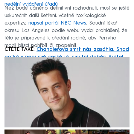
nedělní vyjádření úřadů
.
Než bude učiněno definitivní rozhodnutí, musí se ještě
uskutečnit další šetření, včetně toxikologické
expertízy,
napsal portál NBC News
. Soudní lékař
okresu Los Angeles podle webu vydal prohlášení, že
tělo je připravené k předání rodině, aby Perryho
mohli blízcí pohřbít či zpopelnit.
ČTĚTE TAKÉ:
Chandlerova smrt nás zasáhla. Snad
potká v nebi své české já, smutní dabéři Přátel