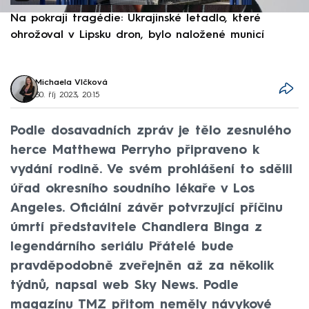
Na pokraji tragédie: Ukrajinské letadlo, které
P
ohrožoval v Lipsku dron, bylo naložené municí
e
Michaela Vlčková
30. říj 2023, 20:15
Podle dosavadních zpráv je tělo zesnulého
herce Matthewa Perryho připraveno k
vydání rodině. Ve svém prohlášení to sdělil
úřad okresního soudního lékaře v Los
Angeles. Oficiální závěr potvrzující příčinu
úmrtí představitele Chandlera Binga z
legendárního seriálu Přátelé bude
pravděpodobně zveřejněn až za několik
týdnů, napsal web Sky News. Podle
magazínu TMZ přitom neměly návykové