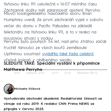
tísňovou linku 911 uskutečnil v 16:07 místního času.
Záchranné složky měl zalarmovat asistent Perryho.
Mluvčí losangeleského hasičského sboru Brian
Humphrey uvedl, že první záchranáři vyjeli v sobotu
večer do domu v Pacific Palisades na základě
telefonátu na tísňovou linku 911, a to v reakci na
nouzovou situaci s vodou.
Perrymu bylo pouhých 54 let, nad jeho ztrátou začali
truchlit fanoušci ze všech koutů zeměkoule.
Upřímnou soustrast
vyjádřila také řada celebrit
,
včetně kolegů z oblíbeného seriálu.
SLEDUJTE TAKÉ: Speciální vysílání k připomínce
Matthewa Perryho
Failed to fetch
smrt
zástava srdce
úmrtí
pitva
Matthew Perry
Michaela Vlčková
Vystudovala obchodní akademii. Redaktorské činnosti se
věnuje od roku 2019. K redakci CNN Prima NEWS se
připojila v červnu 2023.