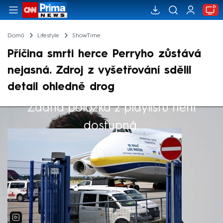
Domů
Lifestyle
ShowTime
Příčina smrti herce Perryho zůstává
nejasná. Zdroj z vyšetřování sdělil
detail ohledně drog
Žádná položka z playlistu není
Výběr redakce
dostupná.