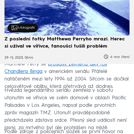
4
fotografií
Z poslední fotky Matthewa Perryho mrazí. Herec
si užíval ve vířivce, fanoušci tušili problém
6 min čtení
29. říj 2023, 06:44
Matthew Perry se
proslavil zejména díky roli
Chandlera Binga
v americkém seriálu Přátelé
natáčeném mezi lety 1994 až 2004. Sitcom se dočkal
celosvětové obliby, která přetrvává až dodnes.
Hvězda legendárního seriálu zemřela v sobotu
utonutím ve vířivce ve svém domově v oblasti Pacific
Palisades v Los Angeles, napsal podle prvotních
zpráv magazín TMZ. Utonutí pravděpodobně
předcházela zástava srdce. Přesný sled událostí není
jasný, za mrtvého byl ale prohlášen na místě.
Podle zdroje z policejních složek se první hovor na