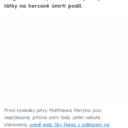
látky na hercově úmrtí podíl.
První výsledky pitvy Matthewa Perryho jsou
neprůkazné, příčina smrti tedy zatím nebyla
stanovena,
uvedl web Sky News s odkazem na