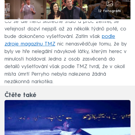
12 fotografií
Co se ale herci skutečně stalo a proč zemřel, se
veřejnost dozví nejspíš až za několik týdnů poté, co
bude dokončeno vyšetřování. Zatím však
podle
zdroje magazínu TMZ
nic nenasvědčuje tomu, že by
byly ve hře nelegální návykové látky, kterým herec v
minulosti holdoval. Jedna z osob zasvěcená do
detailů vyšetřování však podle TMZ tvrdí, že v okolí
místa úmrtí Perryho nebyla nalezena žádná
nezákonná narkotika.
Čtěte také