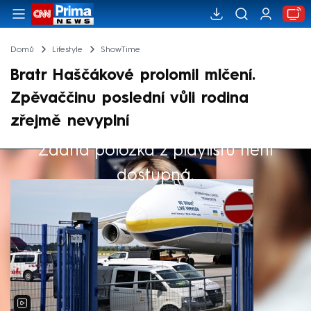
Domů
Lifestyle
ShowTime
Bratr Haščákové prolomil mlčení.
Zpěvaččinu poslední vůli rodina
zřejmě nevyplní
Žádná položka z playlistu není
Výběr redakce
dostupná.