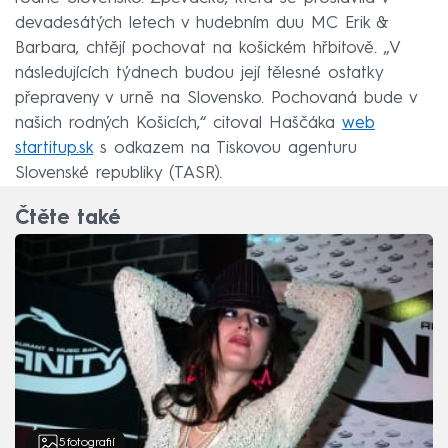
devadesátých letech v hudebním duu MC Erik &
Barbara, chtějí pochovat na košickém hřbitově. „V
následujících týdnech budou její tělesné ostatky
přepraveny v urně na Slovensko. Pochovaná bude v
našich rodných Košicích,“ citoval Haščáka
web
startitup.sk
s odkazem na Tiskovou agenturu
Slovenské republiky (TASR).
Čtěte také
5
fotografií