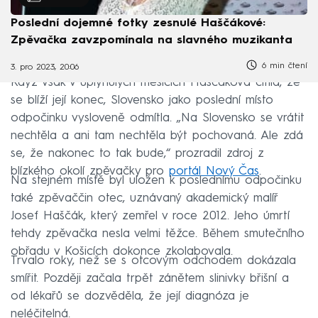
Poslední dojemné fotky zesnulé Haščákové:
Zpěvačka zavzpomínala na slavného muzikanta
6 min čtení
3. pro 2023, 20:06
Když však v uplynulých měsících Haščáková cítila, že
se blíží její konec, Slovensko jako poslední místo
odpočinku vysloveně odmítla. „Na Slovensko se vrátit
nechtěla a ani tam nechtěla být pochovaná. Ale zdá
se, že nakonec to tak bude,“ prozradil zdroj z
blízkého okolí zpěvačky pro
portál Nový Čas
.
Na stejném místě byl uložen k poslednímu odpočinku
také zpěvaččin otec, uznávaný akademický malíř
Josef Haščák, který zemřel v roce 2012. Jeho úmrtí
tehdy zpěvačka nesla velmi těžce. Během smutečního
obřadu v Košicích dokonce zkolabovala.
Trvalo roky, než se s otcovým odchodem dokázala
smířit. Později začala trpět zánětem slinivky břišní a
od lékařů se dozvěděla, že její diagnóza je
neléčitelná.