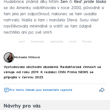
Hudebnice známá díky hitům
Sen
či
Keď príde láska
se do Ameriky odstěhovala v roce 2000, původně si
tam jela jen odpočinout, nakonec se tam usadila
natrvalo. Našla si tam i manžela Steva. Svou vlast
navštěvovala minimálně a vrátit se tam údajně
nechtěla ani po své smrti.
smrt
Slovensko
zpěvačka
úmrtí
Florida
Michaela Vlčková
Vystudovala obchodní akademii. Redaktorské činnosti se
věnuje od roku 2019. K redakci CNN Prima NEWS se
připojila v červnu 2023.
Pro tento článek jsou komentáře vypnuté
Návrhy pro vás