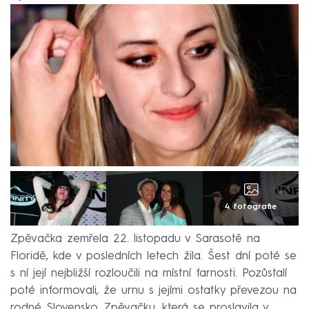
4 fotografie
Zpěvačka zemřela 22. listopadu v Sarasotě na
Floridě, kde v posledních letech žila. Šest dní poté se
s ní její nejbližší rozloučili na místní farnosti. Pozůstalí
poté informovali, že urnu s jejími ostatky převezou na
rodné Slovensko. Zpěvačku, která se proslavila v