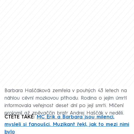
Barbara Haščáková zemřela v pouhých 43 letech na
náhlou cévní mozkovou příhodu. Rodina o jejím úmrtí
informovala veřejnost deset dní po její smrti. Mlčení
prolomil až zpěvaččin bratr Andrej Haščák v neděli.
ČTĚTE TAKÉ:
MC Erik a Barbara jsou milenci,
mysleli si fanoušci. Muzikant řekl, jak to mezi nimi
bylo