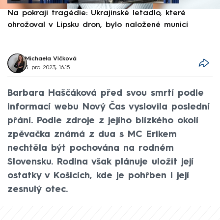
Na pokraji tragédie: Ukrajinské letadlo, které
P
ohrožoval v Lipsku dron, bylo naložené municí
e
Michaela Vlčková
5. pro 2023, 16:15
Barbara Haščáková před svou smrtí podle
informací webu Nový Čas vyslovila poslední
přání. Podle zdroje z jejího blízkého okolí
zpěvačka známá z dua s MC Erikem
nechtěla být pochována na rodném
Slovensku. Rodina však plánuje uložit její
ostatky v Košicích, kde je pohřben i její
zesnulý otec.