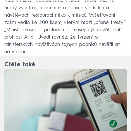
Vládní mluvčí Gabriel Attal v neděli večer řekl, že
úřady vyšetřují informace o tajných večírcích a
návštěvách restaurací několik měsíců. Vyšetřování
zatím vedlo ke 200 lidem, kterým hrozí „přísné tresty“.
„Ministři musejí jít příkladem a musejí být bezúhonní,“
prohlásil Attal. Uvedl rovněž, že tvrzení o
ministerských návštěvách tajných podniků nevěřil ani
na vteřinu.
Čtěte také