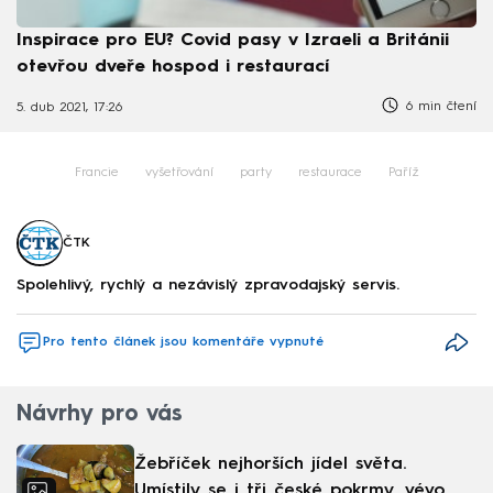
Inspirace pro EU? Covid pasy v Izraeli a Británii
otevřou dveře hospod i restaurací
6 min čtení
5. dub 2021, 17:26
Francie
vyšetřování
party
restaurace
Paříž
ČTK
Spolehlivý, rychlý a nezávislý zpravodajský servis.
Pro tento článek jsou komentáře vypnuté
Návrhy pro vás
Žebříček nejhorších jídel světa.
Umístily se i tři české pokrmy, vévodí